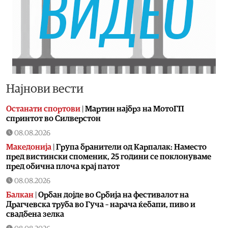
Најнови вести
Останати спортови
|
Мартин најбрз на МотоГП
спринтот во Силверстон
08.08.2026
Македонија
|
Група бранители од Карпалак: Наместо
пред вистински споменик, 25 години се поклонуваме
пред обична плоча крај патот
08.08.2026
Балкан
|
Орбан дојде во Србија на фестивалот на
Драгчевска труба во Гуча – нарача ќебапи, пиво и
свадбена зелка