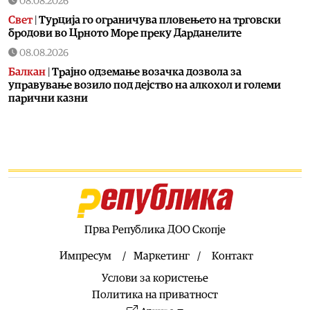
08.08.2026
Свет
|
Турција го ограничува пловењето на трговски
бродови во Црното Море преку Дарданелите
08.08.2026
Балкан
|
Трајно одземање возачка дозвола за
управување возило под дејство на алкохол и големи
парични казни
08.08.2026
Свет
|
Повеќе од 178.000 мигранти во последните
неколку месеци ја напуштија Јужна Африка
08.08.2026
Свет
|
Иран: Отворањето на Ормутскиот Теснец зависи
од САД
08.08.2026
Прва Република ДОО Скопје
Останати спортови
|
Катерина Ацевска светска
вицешампионка во џиу-џицу
Импресум
Маркетинг
Контакт
08.08.2026
Услови за користење
Патувања
|
Матера – градот од камен кој како феникс се
Политика на приватност
издигнал од пепелта на срамот, бедата и заборавот