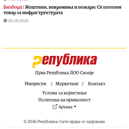
Билборд
|
Жештини, невремиња и пожари: Сè поголем
товар за инфраструктурата
06.08.2026
Здравје
|
Како да спречите уринарни инфекции за време
на летните одмори?
06.08.2026
Астро
|
Бившиот се враќа во животот на овие три знаци
и носи целосен немир
06.08.2026
Ракомет
|
Лазаров: Имињата не ја даваат целата слика, за
Прва Република ДОО Скопје
да се направи тим треба да се работи
Импресум
Маркетинг
Контакт
06.08.2026
Услови за користење
Патувања
|
Топ четири најчисти реки во Македонија:
Каде да се капете, рибарите и уживате ова лето
Политика на приватност
Архива
06.08.2026
Скопје
|
Водно ќе добие моторички парк од паднатите
дрвја од невремето во Скопје
© 2026 Република. Сите права се задржани.
06.08.2026