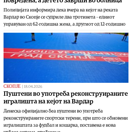
повредена, а детето заврши во болница
Полицијата информира дека вчера на кејот на реката
Вардар во Скопје се судриле два тротинета – едниот
управуван од 62-годишна жена, а другиот од 12-годишно
СКОПЈЕ
|
18.04.2026
Пуштени во употреба реконструираните
игралишта на кејот на Вардар
Денеска официјално беа пуштени во употреба
реконструираните спортски терени, при што се обновени
игралиштата за фудбал и кошарка, поставена е нова