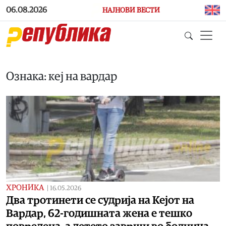
Skip to main content
06.08.2026
НАЈНОВИ ВЕСТИ
Ознака: кеј на вардар
ХРОНИКА
|
16.05.2026
Два тротинети се судрија на Кејот на
Вардар, 62-годишната жена е тешко