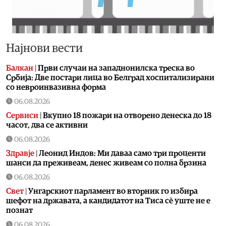
Најнови вести
Балкан
|
Први случаи на западнонилска треска во
Србија: Две постари лица во Белград хоспитализирани
со невроинвазивна форма
06.08.2026
Сервиси
|
Вкупно 18 пожари на отворено денеска до 18
часот, два се активни
06.08.2026
Здравје
|
Леонид Индов: Ми даваа само три проценти
шанси да преживеам, денес живеам со полна брзина
06.08.2026
Свет
|
Унгарскиот парламент во вторник го избира
шефот на државата, а кандидатот на Тиса сè уште не е
познат
06.08.2026