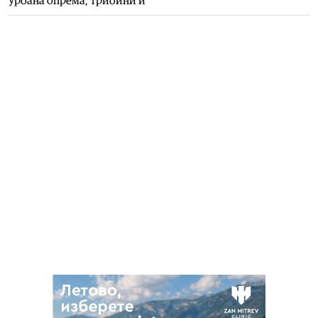
урбана опрема, трибини и