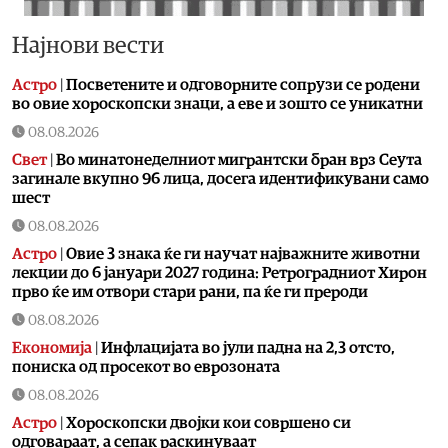
Најнови вести
Астро
|
Посветените и одговорните сопрузи се родени
во овие хороскопски знаци, а еве и зошто се уникатни
08.08.2026
Свет
|
Во минатонеделниот мигрантски бран врз Сеута
загинале вкупно 96 лица, досега идентификувани само
шест
08.08.2026
Астро
|
Овие 3 знака ќе ги научат најважните животни
лекции до 6 јануари 2027 година: Ретроградниот Хирон
прво ќе им отвори стари рани, па ќе ги прероди
08.08.2026
Економија
|
Инфлацијата во јули падна на 2,3 отсто,
пониска од просекот во еврозоната
08.08.2026
Астро
|
Хороскопски двојки кои совршено си
одговараат, а сепак раскинуваат