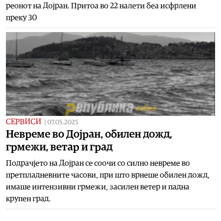
реонот на Дојран. Притоа во 22 налети беа исфрлени
преку 30
СЕРВИСИ
|
07.05.2025
Невреме во Дојран, обилен дожд,
грмежи, ветар и град
Подрачјето на Дојран се соочи со силно невреме во
претпладневните часови, при што врнеше обилен дожд,
имаше интензивни грмежи, засилен ветер и падна
крупен град.