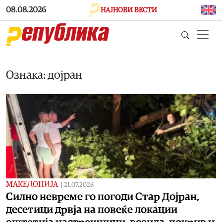
Skip to main content
08.08.2026
НАЈНОВИ ВЕСТИ
Ознака: дојран
МАКЕДОНИЈА
|
21.07.2026
Силно невреме го погоди Стар Дојран,
десетици дрвја на повеќе локации