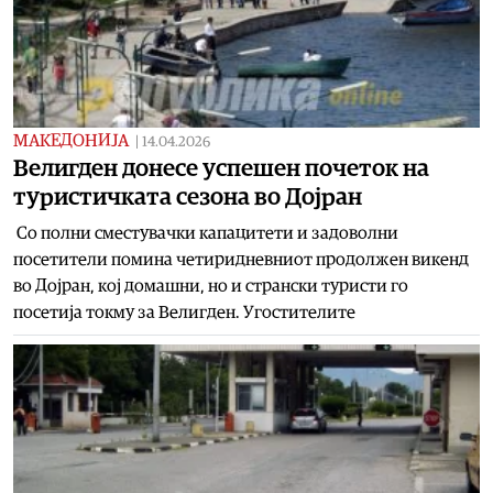
МАКЕДОНИЈА
|
14.04.2026
Велигден донесе успешен почеток на
туристичката сезона во Дојран
Со полни сместувачки капацитети и задоволни
посетители помина четиридневниот продолжен викенд
во Дојран, кој домашни, но и странски туристи го
посетија токму за Велигден. Угостителите