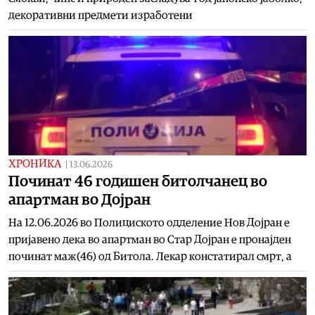
декоративни предмети изработени
ХРОНИКА
|
13.06.2026
Починат 46 годишен битолчанец во
апартман во Дојран
На 12.06.2026 во Полициското одделение Нов Дојран е
пријавено дека во апартман во Стар Дојран е пронајден
починат маж(46) од Битола. Лекар констатирал смрт, а