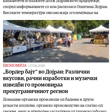
капацитети и плажите долж дојранското крајбрежје,
според информациите со кои располага Општина Дојран.
Високите температури овозможија зголемување на
ЕКОНОМИЈА
|
27.06.2026
„Бордер бајт“ во Дојран: Различни
вкусови, рачни изработки и музички
изведби го промовираа
прекуграничниот регион
Домашни органски производи од бадеми и други
јаткасти плодови, органско производство на слатко од
смокви, чипс и природен засладувач од јапонско јаболко,