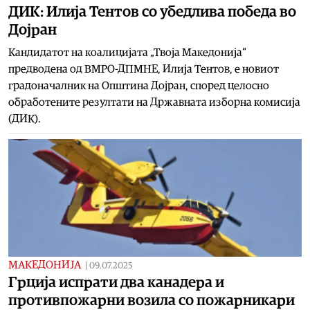
ДИК: Илија Тентов со убедлива победа во
Дојран
Кандидатот на коалицијата „Твоја Македонија“
предводена од ВМРО-ДПМНЕ, Илија Тентов, е новиот
градоначалник на Општина Дојран, според целосно
обработените резултати на Државната изборна комисија
(ДИК).
МАКЕДОНИЈА
|
09.07.2025
Грција испрати два канадера и
противпожарни возила со пожарникари