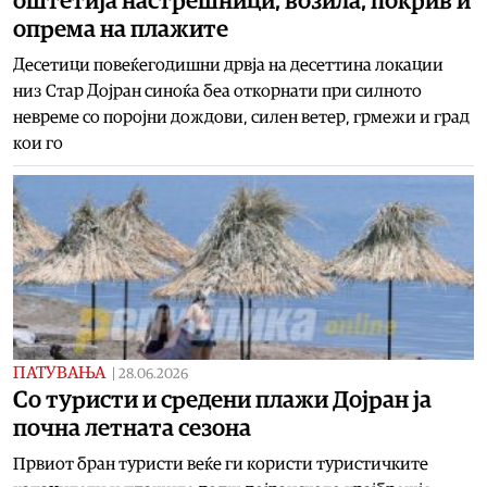
оштетија настрешници, возила, покрив и
опрема на плажите
Десетици повеќегодишни дрвја на десеттина локации
низ Стар Дојран синоќа беа откорнати при силното
невреме со поројни дождови, силен ветер, грмежи и град
кои го
ПАТУВАЊА
|
28.06.2026
Со туристи и средени плажи Дојран ја
почна летната сезона
Првиот бран туристи веќе ги користи туристичките