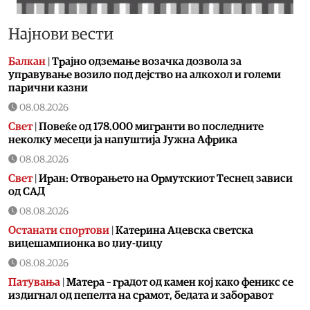
Најнови вести
Балкан
|
Трајно одземање возачка дозвола за
управување возило под дејство на алкохол и големи
парични казни
08.08.2026
Свет
|
Повеќе од 178.000 мигранти во последните
неколку месеци ја напуштија Јужна Африка
08.08.2026
Свет
|
Иран: Отворањето на Ормутскиот Теснец зависи
од САД
08.08.2026
Останати спортови
|
Катерина Ацевска светска
вицешампионка во џиу-џицу
08.08.2026
Патувања
|
Матера – градот од камен кој како феникс се
издигнал од пепелта на срамот, бедата и заборавот