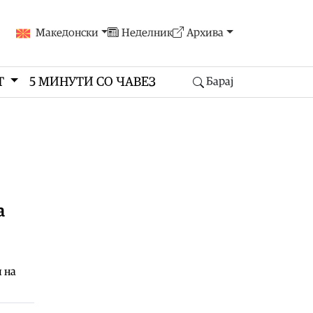
Македонски
Неделник
Архива
Т
5 МИНУТИ СО ЧАВЕЗ
Барај
а
 на