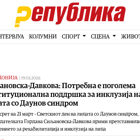
НТЕРВЈУА
КОЛУМНИ
СПОРТ
СЦЕНА
ЖИВО
ДОНИЈА
|
19.03.2026
ановска-Давкова: Потребна е поголема
титуционална поддршка за инклузија н
ата со Даунов синдром
срет на 21 март - Светскиот ден на лицата со Даунов синдром,
дателката Гордана Сиљановска-Давкова прими претставници
нието за рехабилитација и инклузија на лица