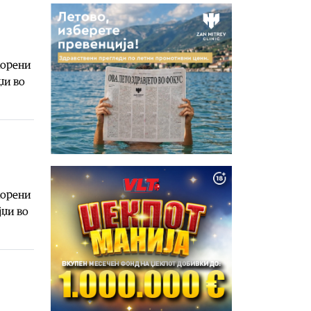
корени
џи во
корени
јџи во