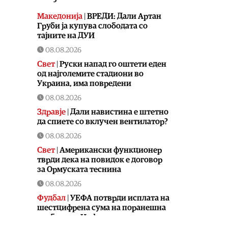
Македонија
|
ВРЕДИ: Дали Артан
Груби ја купува слободата со
тајните на ДУИ
08.08.2026
Свет
|
Руски напад го оштети еден
од најголемите стадиони во
Украина, има повредени
08.08.2026
Здравје
|
Дали навистина е штетно
да спиете со вклучен вентилатор?
08.08.2026
Свет
|
Американски функционер
тврди дека на повидок е договор
за Ормуската теснина
08.08.2026
Фудбал
|
УЕФА потврди исплата на
шестцифрена сума на поранешна
вработена, Инфантино ги негира
обвинувањата