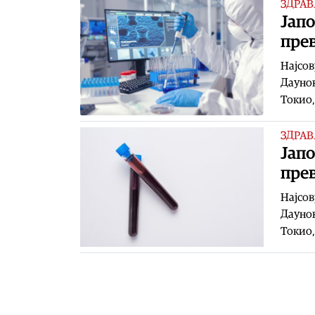
ЗДРАВ
Јап
прев
Најсов
Даунов
Токио,
ЗДРАВ
Јап
прев
Најсов
Даунов
Токио,