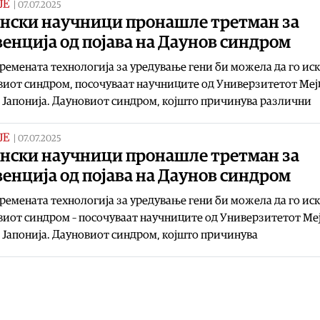
ЈЕ
|
07.07.2025
онски научници пронашле третман за
енција од појава на Даунов синдром
ремената технологија за уредување гени би можела да го ис
иот синдром, посочуваат научниците од Универзитетот Меј
 Јапонија. Дауновиот синдром, којшто причинува различни
ЈЕ
|
07.07.2025
онски научници пронашле третман за
енција од појава на Даунов синдром
ремената технологија за уредување гени би можела да го ис
иот синдром – посочуваат научниците од Универзитетот Ме
 Јапонија. Дауновиот синдром, којшто причинува