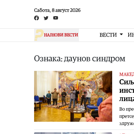
Skip to main content
Сабота, 8 август 2026
ВЕСТИ
И
НАЈНОВИ ВЕСТИ
Ознака: даунов синдром
МАКЕ
Сиљ
инс
лиц
Во пре
претсе
здруже