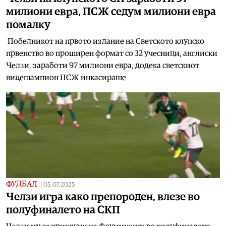
милиони евра, ПСЖ седум милиони евра
помалку
Победникот на првото издание на Светското клупско
првенство во проширен формат со 32 учесници, англиски
Челзи, заработи 97 милиони евра, додека светскиот
вицешампион ПСЖ инкасираше
ФУДБАЛ
|
05.07.2025
Челзи игра како препороден, влезе во
полуфиналето на СКП