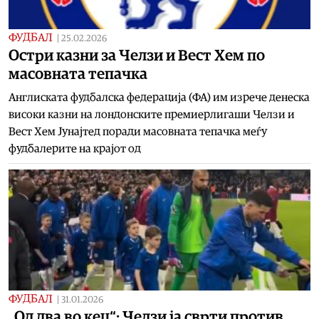
ФУДБАЛ
|
25.02.2026
Остри казни за Челзи и Вест Хем по
масовната тепачка
Англиската фудбалска федерација (ФА) им изрече денеска
високи казни на лондонските премиерлигаши Челзи и
Вест Хем Јунајтед поради масовната тепачка меѓу
фудбалерите на крајот од
ФУДБАЛ
|
31.01.2026
„Oд два во кец“: Челзи ја сврти против