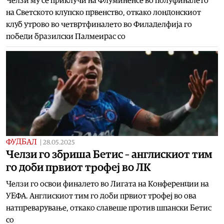
Челзи му се приклучи на Флуминенсе во полуфиналето
на Светското клупско првенство, откако лондонскиот
клуб утрово во четвртфиналето во Филаделфија го
победи бразилски Палмеирас со
ФУДБАЛ
|
28.05.2025
Челзи го збриша Бетис – англискиот тим
го доби првиот трофеј во ЛК
Челзи го освои финалето во Лигата на Конференции на
УЕФА. Англискиот тим го доби првиот трофеј во ова
натпреварување, откако славеше против шпански Бетис
со