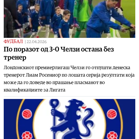
ФУДБАЛ
|
22.04.2026
По поразот од 3-0 Челзи остана без
тренер
Лондонскиот премиерлигаш Челзи го отпушти денеска
тренерот Лиам Росениор по лошата серија резултати која
може да го доведе во прашање пласманот во
квалификациите за Лигата