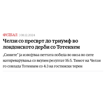
ФУДБАЛ
|
08.12.2024
Челзи со пресврт до триумф во
лондонското дерби со Тотенхем
„Сините“ ја извојуваа петтата победа во низа во сите
натпреварувања со вкупен резултат 16:5. Тимот на Челзи
го совлада Тотенхем со 4:3 на гостински терен