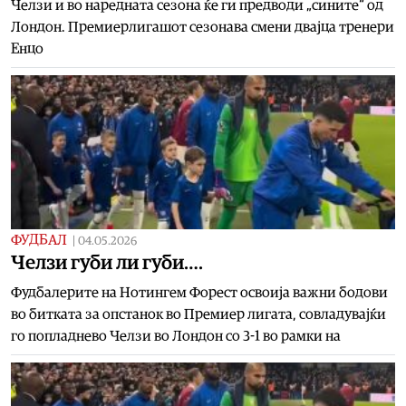
Челзи и во наредната сезона ќе ги предводи „сините“ од
Лондон. Премиерлигашот сезонава смени двајца тренери
Енцо
ФУДБАЛ
|
04.05.2026
Челзи губи ли губи….
Фудбалерите на Нотингем Форест освоија важни бодови
во битката за опстанок во Премиер лигата, совладувајќи
го попладнево Челзи во Лондон со 3-1 во рамки на