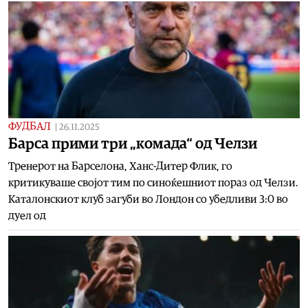
ФУДБАЛ
|
26.11.2025
Барса прими три „комада“ од Челзи
Тренерот на Барселона, Ханс-Дитер Флик, го
критикуваше својот тим по синоќешниот пораз од Челзи.
Каталонскиот клуб загуби во Лондон со убедливи 3:0 во
дуел од