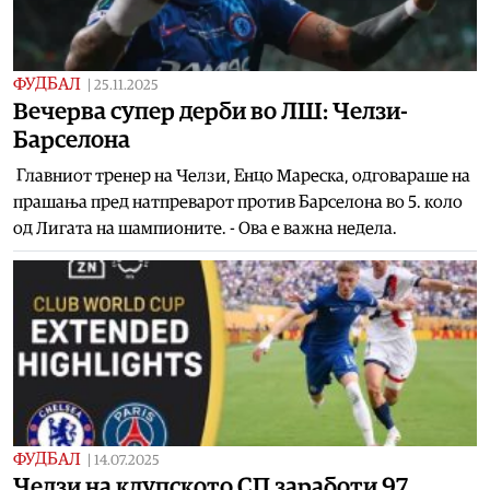
ФУДБАЛ
|
25.11.2025
Вечерва супер дерби во ЛШ: Челзи-
Барселона
Главниот тренер на Челзи, Енцо Мареска, одговараше на
прашања пред натпреварот против Барселона во 5. коло
од Лигата на шампионите. - Ова е важна недела.
ФУДБАЛ
|
14.07.2025
Челзи на клупското СП заработи 97