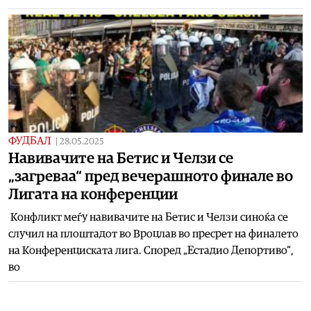
ФУДБАЛ
|
28.05.2025
Навивачите на Бетис и Челзи се
„загреваа“ пред вечерашното финале во
Лигата на конференции
Конфликт меѓу навивачите на Бетис и Челзи синоќа се
случил на плоштадот во Вроцлав во пресрет на финалето
на Конференциската лига. Според „Естадио Депортиво“,
во