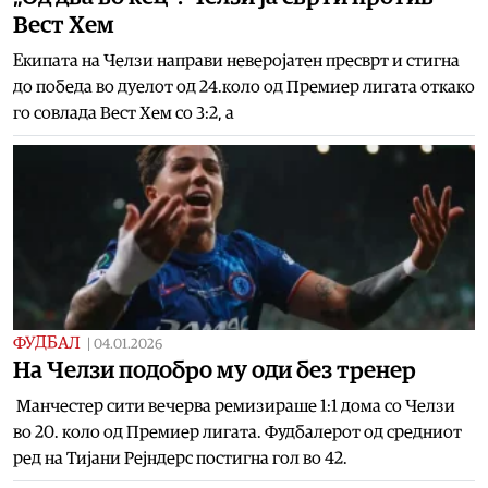
Вест Хем
Екипата на Челзи направи неверојатен пресврт и стигна
до победа во дуелот од 24.коло од Премиер лигата откако
го совлада Вест Хем со 3:2, а
ФУДБАЛ
|
04.01.2026
На Челзи подобро му оди без тренер
Манчестер сити вечерва ремизираше 1:1 дома со Челзи
во 20. коло од Премиер лигата. Фудбалерот од средниот
ред на Тијани Рејндерс постигна гол во 42.