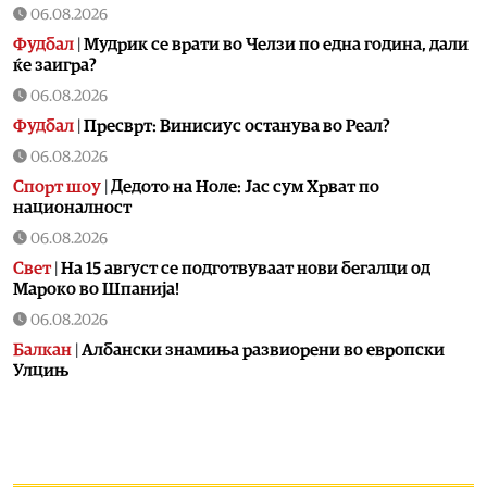
06.08.2026
Фудбал
|
Мудрик се врати во Челзи по една година, дали
ќе заигра?
06.08.2026
Фудбал
|
Пресврт: Винисиус останува во Реал?
06.08.2026
Спорт шоу
|
Дедото на Ноле: Јас сум Хрват по
националност
06.08.2026
Свет
|
На 15 август се подготвуваат нови бегалци од
Мароко во Шпанија!
06.08.2026
Балкан
|
Албански знамиња развиорени во европски
Улцињ
06.08.2026
Балкан
|
Зеленски в сабота во официјална посета на
Србија, ќе се сретне со Вучиќ
06.08.2026