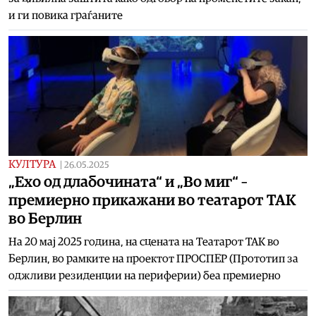
и ги повика граѓаните
КУЛТУРА
|
26.05.2025
„Ехо од длабочината“ и „Во миг“ –
премиерно прикажани во театарот ТАК
во Берлин
На 20 мај 2025 година, на сцената на Театарот ТАК во
Берлин, во рамките на проектот ПРОСПЕР (Прототип за
оджливи резиденции на периферии) беа премиерно