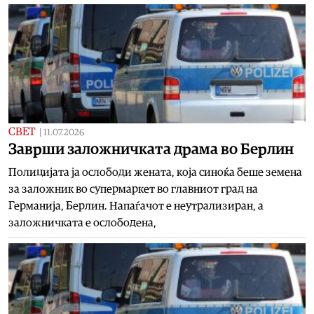
СВЕТ
|
11.07.2026
Заврши заложничката драма во Берлин
Полицијата ја ослободи жената, која синоќа беше земена
за заложник во супермаркет во главниот град на
Германија, Берлин. Напаѓачот е неутрализиран, а
заложничката е ослободена,