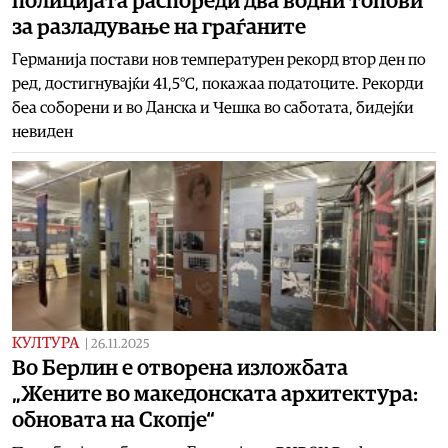
полицијата распореди два водни топови
за разладување на граѓаните
Германија постави нов температурен рекорд втор ден по
ред, достигнувајќи 41,5°C, покажаа податоците. Рекорди
беа соборени и во Данска и Чешка во саботата, бидејќи
невиден
КУЛТУРА
|
26.11.2025
Во Берлин е отворена изложбата
„Жените во македонската архитектура:
обновата на Скопје“