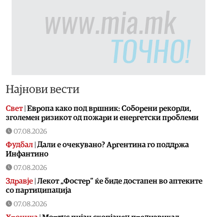
Најнови вести
Свет
|
Европа како под вршник: Соборени рекорди,
зголемен ризикот од пожари и енергетски проблеми
07.08.2026
Фудбал
|
Дали е очекувано? Аргентина го поддржа
Инфантино
07.08.2026
Здравје
|
Лекот „Фостер“ ќе биде достапен во аптеките
со партиципација
07.08.2026