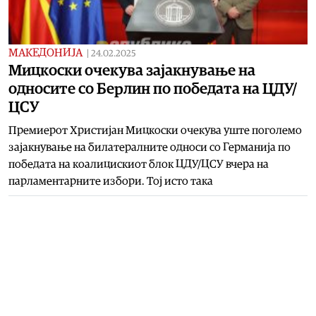
МАКЕДОНИЈА
|
24.02.2025
Мицкоски очекува зајакнување на
односите со Берлин по победата на ЦДУ/
ЦСУ
Премиерот Христијан Мицкоски очекува уште поголемо
зајакнување на билатералните односи со Германија по
победата на коалицискиот блок ЦДУ/ЦСУ вчера на
парламентарните избори. Тој исто така