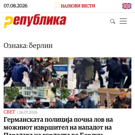
Skip to main content
07.08.2026
НАЈНОВИ ВЕСТИ
Ознака: берлин
СВЕТ
|
26.07.2026
Германската полиција почна лов на
можниот извршител на нападот на