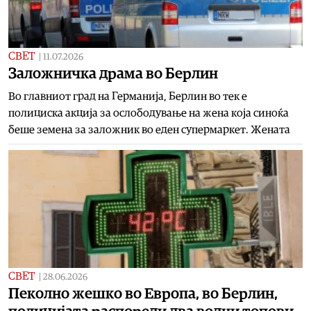
СВЕТ
|
11.07.2026
Заложничка драма во Берлин
Во главниот град на Германија, Берлин во тек е
полициска акција за ослободување на жена која синоќа
беше земена за заложник во еден супермаркет. Жената
СВЕТ
|
28.06.2026
Пеколно жешко во Европа, во Берлин,