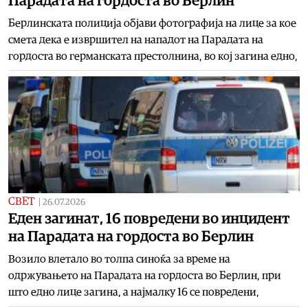
Парадата на гордоста во Берлин
Берлинската полиција објави фотографија на лице за кое
смета дека е извршител на нападот на Парадата на
гордоста во германската престолнина, во кој загина едно,
СВЕТ
|
26.07.2026
Еден загинат, 16 повредени во инцидент
на Парадата на гордоста во Берлин
Возило влетало во толпа синоќа за време на
одржувањето на Парадата на гордоста во Берлин, при
што едно лице загина, а најмалку 16 се повредени,