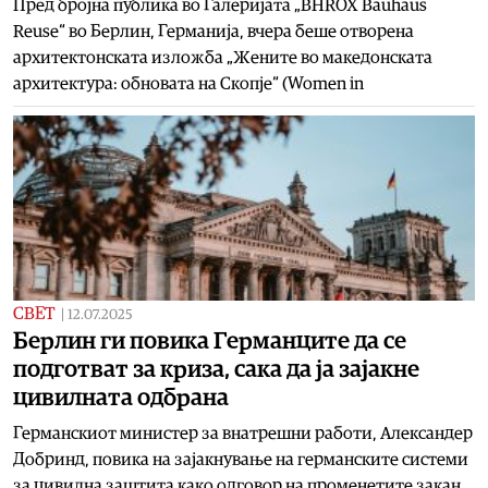
Пред бројна публика во Галеријата „BHROX Bauhaus
Reuse“ во Берлин, Германија, вчера беше отворена
архитектонската изложба „Жените во македонската
архитектура: обновата на Скопје“ (Women in
СВЕТ
|
12.07.2025
Берлин ги повика Германците да се
подготват за криза, сака да ја зајакне
цивилната одбрана
Германскиот министер за внатрешни работи, Александер
Добринд, повика на зајакнување на германските системи
за цивилна заштита како одговор на променетите закан,