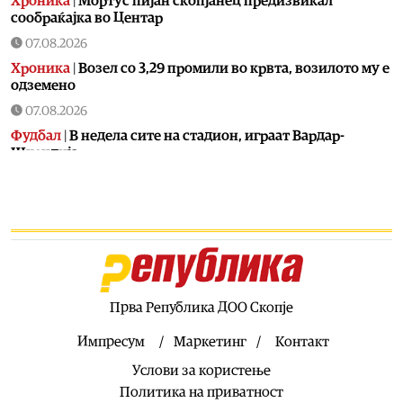
Хроника
|
Мортус пијан скопјанец предизвикал
сообраќајка во Центар
07.08.2026
Хроника
|
Возел со 3,29 промили во крвта, возилото му е
одземено
07.08.2026
Фудбал
|
В недела сите на стадион, играат Вардар-
Шкендија
07.08.2026
Фудбал
|
Винисиус остана во Реал
07.08.2026
Фудбал
|
Голманот кој беше хит на СП конечно потпиша
за голем клуб
07.08.2026
Прва Република ДОО Скопје
Сервиси
|
ЦУК: До 7.30 часот регистрирани 23 пожари,
еден е активен
Импресум
Маркетинг
Контакт
07.08.2026
Услови за користење
Македонија
|
Народниот правобранител оформи
Политика на приватност