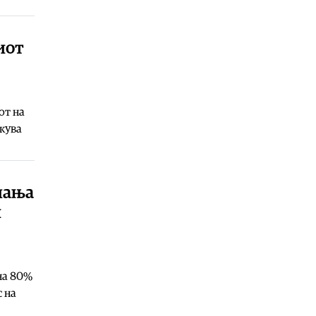
06.08.2026
Билборд
|
Жештини, невремиња и
пожари: Сè поголем товар за
иот
инфраструктурата
06.08.2026
Здравје
|
Како да спречите
уринарни инфекции за време на
от на
летните одмори?
екува
06.08.2026
Астро
|
Бившиот се враќа во
животот на овие три знаци и носи
целосен немир
шања
06.08.2026
и
Ракомет
|
Лазаров: Имињата не ја
даваат целата слика, за да се
направи тим треба да се работи
06.08.2026
на 80%
Патувања
|
Топ четири најчисти
 на
реки во Македонија: Каде да се