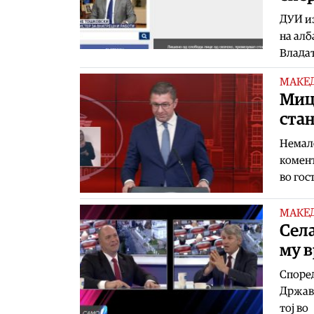
ДУИ и
на алб
Владат
МАКЕ
Миц
стан
Немало
комент
во гос
МАКЕ
Села
му в
Според
Државн
тој во