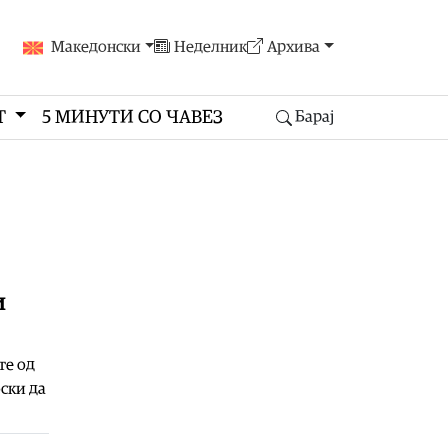
Македонски
Неделник
Архива
Т
5 МИНУТИ СО ЧАВЕЗ
Барај
и
те од
ски да