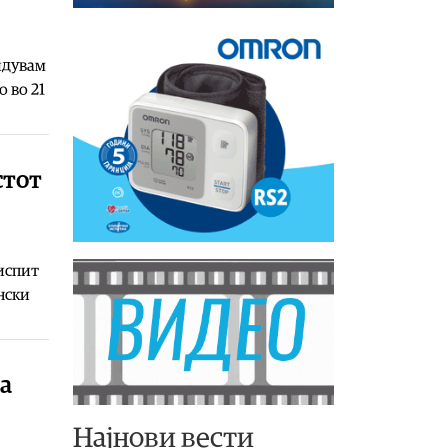
идувам
о во 21
стот
 испит
нски
а
Најнови вести