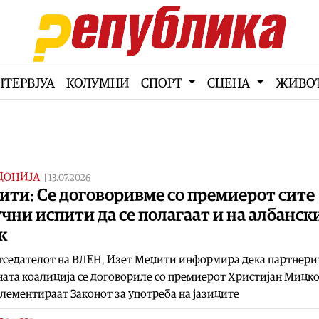
НТЕРВЈУА
КОЛУМНИ
СПОРТ
СЦЕНА
ЖИВО
ДОНИЈА
|
13.07.2026
ити: Се договоривме со премиерот сите
чни испити да се полагаат и на албанск
к
тседателот на ВЛЕН, Изет Меџити информира дека партнери
ата коалиција се договориле со премиерот Христијан Мицко
лементираат Законот за употреба на јазиците