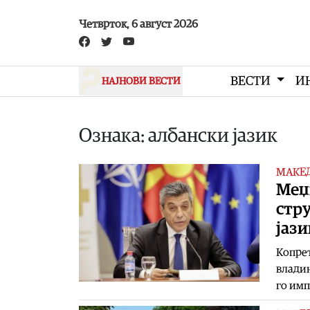
Skip to main content
Четврток, 6 август 2026
ВЕСТИ
И
НАЈНОВИ ВЕСТИ
Ознака: албански јазик
МАКЕ
Меџ
стру
јази
Копре
владин
го имп