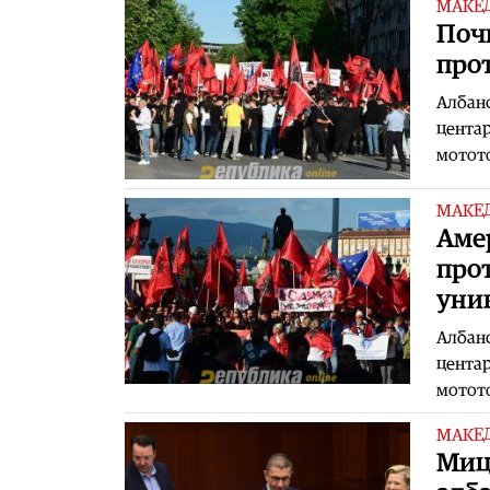
МАКЕ
Почн
прот
Албанс
центар
мотот
МАКЕ
Аме
прот
уни
Албанс
центар
мотот
МАКЕ
Миц