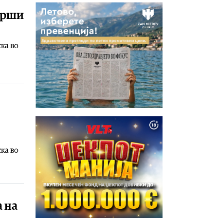
аврши
ска во
ска во
 на