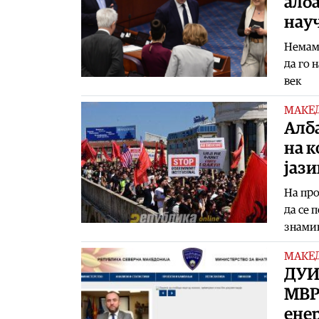
алба
нау
Немам 
да го 
век
МАКЕ
Алб
на к
јази
На про
да се 
знами
МАКЕ
ДУИ
МВР
енер