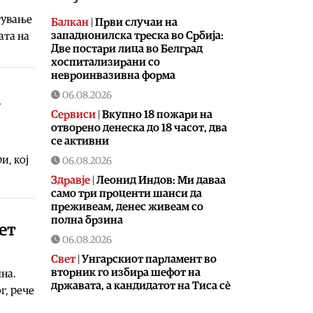
тување
Балкан
|
Први случаи на
западнонилска треска во Србија:
ата на
Две постари лица во Белград
хоспитализирани со
невроинвазивна форма
06.08.2026
а
Сервиси
|
Вкупно 18 пожари на
отворено денеска до 18 часот, два
се активни
и, кој
06.08.2026
Здравје
|
Леонид Индов: Ми даваа
само три проценти шанси да
преживеам, денес живеам со
полна брзина
ет
06.08.2026
Свет
|
Унгарскиот парламент во
вторник го избира шефот на
на.
државата, а кандидатот на Тиса сè
г, рече
уште не е познат