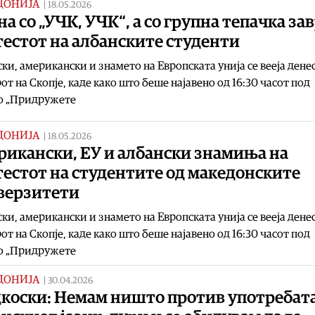
ДОНИЈА
|
18.05.2026
а со „УЧК, УЧК“, а со групна тепачка з
естот на албанските студенти
ки, американски и знамето на Европската унија се вееја дене
от на Скопје, каде како што беше најавено од 16:30 часот под
о „Придружете
ДОНИЈА
|
18.05.2026
рикански, ЕУ и албански знамиња на
естот на студентите од македонските
верзитети
ки, американски и знамето на Европската унија се вееја дене
от на Скопје, каде како што беше најавено од 16:30 часот под
о „Придружете
ДОНИЈА
|
30.04.2026
коски: Немам ништо против употребата