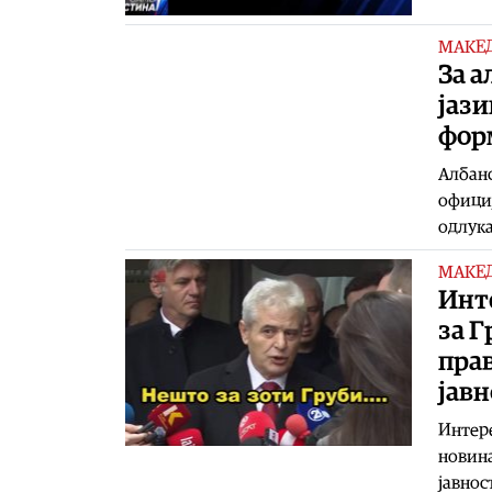
МАКЕ
За 
јази
фор
Албанс
официј
одлука
МАКЕ
Инте
за Г
прав
јавн
Интере
новина
јавнос