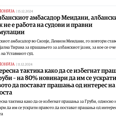
ДОНИЈА
|
15.12.2024
албанскиот амбасадор Меидани, албанск
к не е работа на судови и правни
мулации
киот амбасадор во Скопје, Денион Меидани, го повтори став
ална Тирана за прашањето за албанскиот јазик, за кое се оч
 на Уставниот суд.
ДОНИЈА
|
11.12.2024
ресна тактика како да се избегнат пра
руби – на 80% новинари да им се ускрат
ото да постават прашања од интерес на
оста
сна тактика како да се избегнат прашања за Груби, односно 
ри да им се ускрати правото да постават прашања од интерес
та