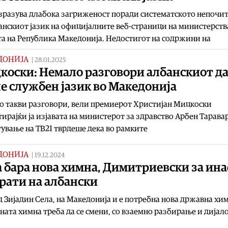
зразува длабока загриженост поради систематското непочи
анскиот јазик на официјалните веб-страници на министерств
а на Република Македонија. Недостигот на содржини на
ДОНИЈА
|
28.01.2025
коски: Немало разговори албанскиот д
е службен јазик во Македонија
 такви разговори, вели премиерот Христијан Мицкоски
ирајќи ја изјавата на министерот за здравство Арбен Таравар
тување на ТВ21 тврдеше дека во рамките
ДОНИЈА
|
19.12.2024
 бара нова химна, Димитриевски за ина
рати на албански
 Зијадин Села, на Македонија и е потребна нова државна хим
ата химна треба да се смени, со взаемно разбирање и дијало