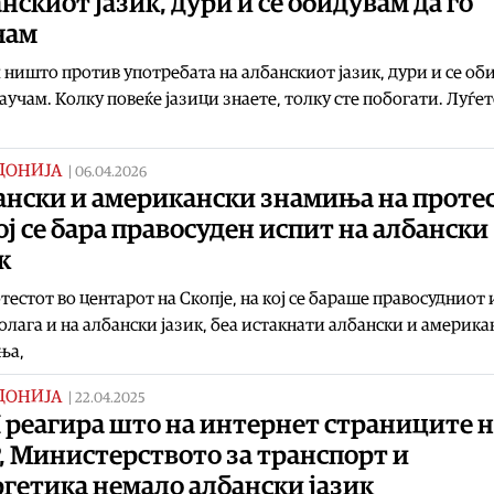
нскиот јазик, дури и се обидувам да го
чам
ништо против употребата на албанскиот јазик, дури и се об
научам. Колку повеќе јазици знаете, толку сте побогати. Луѓет
ДОНИЈА
|
06.04.2026
ански и американски знамиња на проте
ој се бара правосуден испит на албански
к
тестот во центарот на Скопје, на кој се бараше правосудниот
полага и на албански јазик, беа истакнати албански и америка
ња,
ДОНИЈА
|
22.04.2025
 реагира што на интернет страниците н
, Министерството за транспорт и
гетика немало албански јазик