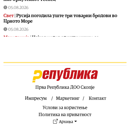
05.08.2026
Свет
|
Русија погодила уште три товарни бродови во
Црното Море
05.08.2026
Македонија
|
Најголем дел од пациентите сo
западнонилска треска се од скопскиот регион и Велес
05.08.2026
Хроника
|
Ангелов: Спречена катастрофа во Виничко,
запалена трева при сечење со брусилица
05.08.2026
Балкан
|
Нуклеарката Кршко во Словенија го намалува
производството за 20% поради нискиот водостој на
Прва Република ДОО Скопје
Сава
Импресум
Маркетинг
Контакт
05.08.2026
Услови за користење
Македонија
|
Клековски: Приоритет се нови
вработувања и проширување на Позитивната листа со
Политика на приватност
лекови
Архива
05.08.2026