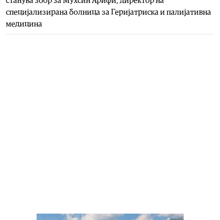
станува збор за Мухсин Арифи, директор на
специјализирана болница за Геријатриска и палијативна
медицина