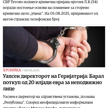
СВР Тетово поднесе кривична пријава против Л.К.(54)
поради постоење основи на сомнение за сторено
кривично дело „уцена“. На 05.08.2025, пријавениот од
негов странски телефонски број
ХРОНИКА
|
08.04.2025
Уапсен директорот на Геријатрија: Барал
поткуп од 20 илјади евра за неподвижно
лице
Уаспен е директор на здравствена установа, дознава
„Република“. Според неофицијалните информации