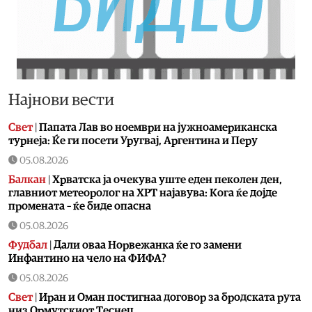
Најнови вести
Свет
|
Папата Лав во ноември на јужноамериканска
турнеја: Ќе ги посети Уругвај, Аргентина и Перу
05.08.2026
Балкан
|
Хрватска ја очекува уште еден пеколен ден,
главниот метеоролог на ХРТ најавува: Кога ќе дојде
промената – ќе биде опасна
05.08.2026
Фудбал
|
Дали оваа Норвежанка ќе го замени
Инфантино на чело на ФИФА?
05.08.2026
Свет
|
Иран и Оман постигнаа договор за бродската рута
низ Ормутскиот Теснец