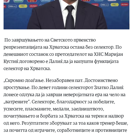
По завршувањето на Светското првенство
репрезентацијата на Хрватска остана без селектор. По
денешниот состанок со претседателот на ХНС Маријан
Кустиќ договорено е Далиќ да ја напушти функцијата
селектор на Хрватска.
„Скромно доаѓање. Незаборавен пат. Достоинствено
простување. По девет години селекторот Златко Далиќ
донесе одлука да ја заврши неверојатната ера на чело на
„ватрените“. Селекторе, благодарност за победите,
успесите, пласманите, медали, заедништвото,
почитувањето и борбата за Хрватска на терен и надвор
од него. Резултатите зборуваат за тоа каков тренер беше,
за почитта од играчите, соработниците и противниците