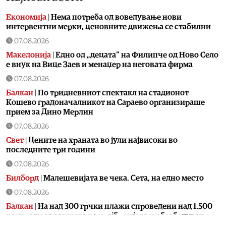
Економија
|
Нема потреба од воведување нови
интервентни мерки, ценовните движења се стабилни
07.08.2026
Македонија
|
Едно од „децата“ на Филипче од Ново Село
е внук на Вице Заев и менаџер на неговата фирма
07.08.2026
Балкан
|
По тридневниот спектакл на стадионот
Кошево градоначалникот на Сараево организираше
прием за Дино Мерлин
07.08.2026
Свет
|
Цените на храната во јули највисоки во
последните три години
07.08.2026
Билборд
|
Малешевијата ве чека. Сета, на едно место
07.08.2026
Балкан
|
На над 300 грчки плажи спроведени над 1.500
контроли за заштита на крајбрежјето и обезбедување
слободен пристап за граѓаните