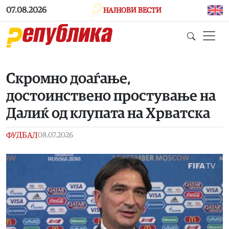
Skip to main content
07.08.2026
НАЈНОВИ ВЕСТИ
Скромно доаѓање,
достоинствено простување на
Далиќ од клупата на Хрватска
ФУДБАЛ
08.07.2026