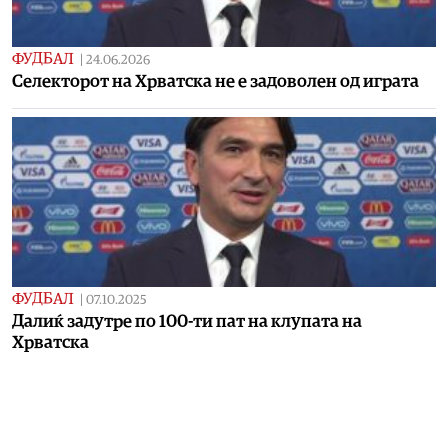
ФУДБАЛ
|
24.06.2026
Селекторот на Хрватска не е задоволен од играта
ФУДБАЛ
|
07.10.2025
Далиќ задутре по 100-ти пат на клупата на
Хрватска