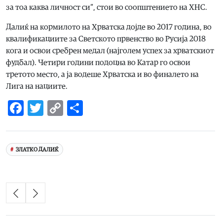
за тоа каква личност си“, стои во соопштението на ХНС.
Далиќ на кормилото на Хрватска дојде во 2017 година, во
квалификациите за Светското првенство во Русија 2018
кога и освои сребрен медал (најголем успех за хрватскиот
фудбал). Четири години подоцна во Катар го освои
третото место, а ја водеше Хрватска и во финалето на
Лига на нациите.
Facebook
Twitter
Copy
Share
Link
ЗЛАТКО ДАЛИЌ