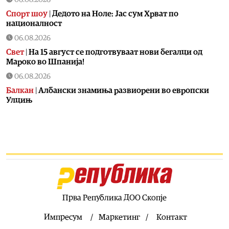
Спорт шоу
|
Дедото на Ноле: Јас сум Хрват по
националност
06.08.2026
Свет
|
На 15 август се подготвуваат нови бегалци од
Мароко во Шпанија!
06.08.2026
Балкан
|
Албански знамиња развиорени во европски
Улцињ
06.08.2026
Балкан
|
Зеленски в сабота во официјална посета на
Србија, ќе се сретне со Вучиќ
06.08.2026
Македонија
|
Помалку првачиња, помалку иднина:
Демографската криза веќе стигна до училишните
клупи
Прва Република ДОО Скопје
06.08.2026
Балкан
|
Први случаи на западнонилска треска во
Импресум
Маркетинг
Контакт
Србија: Две постари лица во Белград хоспитализирани