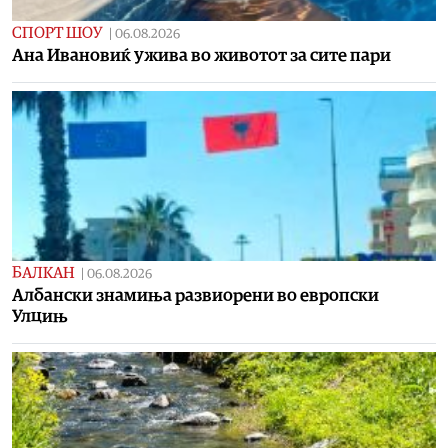
СПОРТ ШОУ
|
06.08.2026
Aна Ивановиќ ужива во животот за сите пари
БАЛКАН
|
06.08.2026
Албански знамиња развиорени во европски
Улцињ