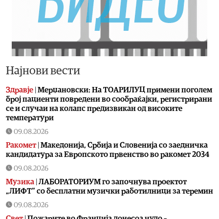
Најнови вести
Здравје
|
Мерџановски: На ТОАРИЛУЦ примени поголем
број пациенти повредени во сообраќајки, регистрирани
се и случаи на колапс предизвикан од високите
температури
09.08.2026
Ракомет
|
Македонија, Србија и Словенија со заедничка
кандидатура за Европското првенство во ракомет 2034
09.08.2026
Музика
|
ЛАБОРАТОРИУМ го започнува проектот
„ЛИФТ“ со бесплатни музички работилници за теремин
09.08.2026
Свет
|
Пожарите во Франција донесоа чудо –