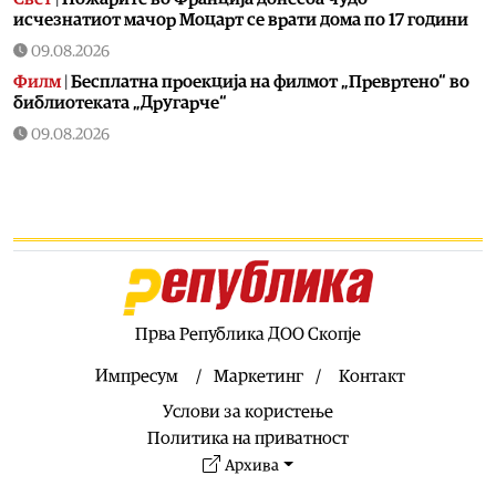
исчезнатиот мачор Моцарт се врати дома по 17 години
09.08.2026
Филм
|
Бесплатна проекција на филмот „Превртено“ во
библиотеката „Другарче“
09.08.2026
Свет
|
Американски огномет влезе во Гинисовата книга
на рекорди
09.08.2026
Свет
|
Кај Сицилија открени остатоци од римски
бродолом со стотици амфори
09.08.2026
Филм
|
„Неми филмови“ го освои Гран при на Астерфест
Прва Република ДОО Скопје
2026
Импресум
Маркетинг
Контакт
09.08.2026
Услови за користење
Балкан
|
Вучиќ: Правиме сè за да им го олесниме ужасно
тешкиот живот на Србите на Косово и Метохија
Политика на приватност
Архива
09.08.2026