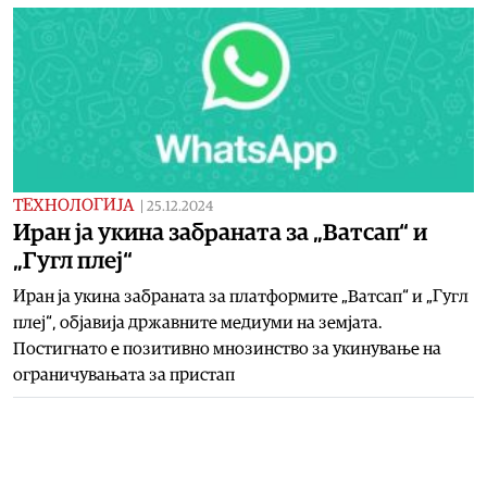
ТЕХНОЛОГИЈА
|
25.12.2024
Иран ја укина забраната за „Ватсап“ и
„Гугл плеј“
Иран ја укина забраната за платформите „Ватсап“ и „Гугл
плеј“, објавија државните медиуми на земјата.
Постигнато е позитивно мнозинство за укинување на
ограничувањата за пристап