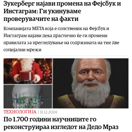
Зукерберг најави промена на Фејсбук и
Инстаграм: Ги укинуваме
проверувачите на факти
Компанијата META која е сопственик на Фејсбук и
Инстаграм најави дека драстично ќе ги промени
правилата за прегледување на содржината на тие две
социјални мрежи
ТЕХНОЛОГИЈА
|
31.12.2024
По 1.700 години научниците го
реконструираа изгледот на Дедо Мраз