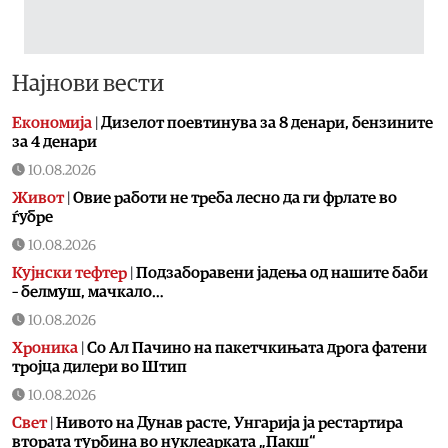
Најнови вести
Економија
|
Дизелот поевтинува за 8 денари, бензините
за 4 денари
10.08.2026
Живот
|
Овие работи не треба лесно да ги фрлате во
ѓубре
10.08.2026
Кујнски тефтер
|
Подзаборавени јадења од нашите баби
– белмуш, мачкало…
10.08.2026
Хроника
|
Со Ал Пачино на пакетчкињата дрога фатени
тројца дилери во Штип
10.08.2026
Свет
|
Нивото на Дунав расте, Унгарија ја рестартира
втората турбина во нуклеарката „Пакш“