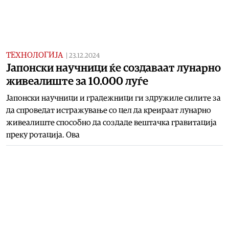
ТЕХНОЛОГИЈА
|
23.12.2024
Јапонски научници ќе создаваат лунарно
живеалиште за 10.000 луѓе
Јапонски научници и градежници ги здружиле силите за
да спроведат истражување со цел да креираат лунарно
живеалиште способно да создаде вештачка гравитација
преку ротација. Ова