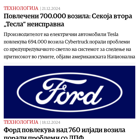
ТЕХНОЛОГИЈА
|
21.12.2024
Повлечени 700.000 возила: Секоја втора
„Тесла“ неисправна
Производителот на електрични автомобили Tesla
повлекува 694.000 возила Cybertruck поради проблеми
со предупредувачкото светло на системот за следење на
притисокот во гумите, објави американската Национална
ТЕХНОЛОГИЈА
|
18.12.2024
Форд повлекува над 760 илјади возила
поради проблеми со ДПФ