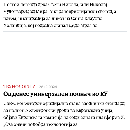
Постои легенда дека Свети Никола, или Николај
Чудотворец од Мира, бил ранохристијански светец, а
патем, инспирација за ликот на Санта Клаус во
Холандија, кој подоцна станал Дедо Мраз во
ТЕХНОЛОГИЈА
|
28.12.2024
Од денес универзален полнач во ЕУ
USB-C конекторот официјално стана заеднички стандард
за полнење електронски уреди во Европската унија,
објави Европската комисија на социјалната платформа X.
„Ова значи подобра технологија за