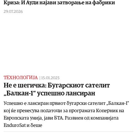
Криза: И Ауди најави затворање на фабрики
29.07.2026
ТЕХНОЛОГИЈА
|
15.01.2025
Не е шегичка: Бугарскиот сателит
„Балкан-1“ успешно лансиран
Успешно е лансиран првиот бугарски сателит „Балкан-1“
кој ќе пренесува податоци за програмата Коперник на
Европската унија, јави БТА. Развиен од компанијата
EnduroSat и беше