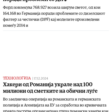
Форд повлекува 768.927 возила ширум светот, од кои
164.168 во Германија поради проблемите со дизелскиот
филтер за честички (DPF) кај моделите произведени
помеѓу 2014 и
ТЕХНОЛОГИЈА
|
17.12.2024
Хакери од Романија украле над 100
милиони од сметките на обични луѓе
Во заедничка операција на романската и германската
полиција и Агенцијата на ЕУ за соработка во кривичната
правда растури организирана група романски хакери кои