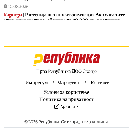
10.08.2026
Кариера
|
Растенија што носат богатство: Ако засадите
едно, можете да заработите до 40.000 евра годишно
10.08.2026
Кујнски тефтер
|
Солена торта со крекери, брза и лесна
за подготовка, а многу вкусна
10.08.2026
Македонија
|
Уште две недели од куќниот притвор за
Груби, обвинение сè уште нема – ВРЕДИ и ДУИ со нови
обвинувања
Прва Република ДОО Скопје
10.08.2026
Импресум
Маркетинг
Контакт
Сервиси
|
Многу жешко со температури до 40 степени
Услови за користење
следните два дена, од четврток мало освежување
Политика на приватност
10.08.2026
Архива
Свет
|
Ерупција на Етна го парализираше аеродромот во
Катанија: Прогласен е црвен аларм на Сицилија
© 2026 Република. Сите права се задржани.
10.08.2026
Живот
|
Овие уреди ја зголемуваат температурата во