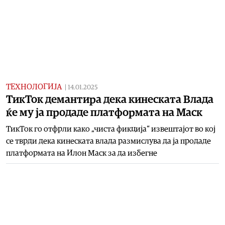
ТЕХНОЛОГИЈА
|
14.01.2025
ТикТок демантира дека кинеската Влада
ќе му ја продаде платформата на Маск
ТикТок го отфрли како „чиста фикција“ извештајот во кој
се тврди дека кинеската влада размислува да ја продаде
платформата на Илон Маск за да избегне