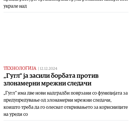
украле над
ТЕХНОЛОГИЈА
|
12.12.2024
„Гугл“ ја засили борбата против
злонамерни мрежни следачи
„Гугл“ има две нови надградби поврзани со функцијата за
предупредување од злонамерни мрежни следачи,
коишто треба да го олеснат откривањето за корисниците
на уреди со