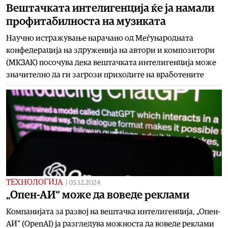
Вештачката интелигенција ќе ја намали
профитабилноста на музиката
Научно истражување нарачано од Меѓународната
конфедерација на здруженија на автори и композитори
(МКЗАК) посочува дека вештачката интелигенција може
значително да ги загрози приходите на вработените
ТЕХНОЛОГИЈА
|
05.12.2024
„Опен-АИ“ може да воведе реклами
Компанијата за развој на вештачка интелигенција, „Опен-
АИ“ (OpenAI) ја разгледува можноста да воведе реклами