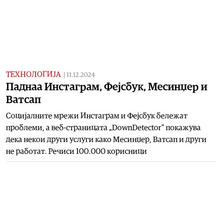
ТЕХНОЛОГИЈА
|
11.12.2024
Паднаа Инстаграм, Фејсбук, Месинџер и
Ватсап
Социјалните мрежи Инстаграм и Фејсбук бележат
проблеми, а веб-страницата „DownDetector“ покажува
дека некои други услуги како Месинџер, Ватсап и други
не работат. Речиси 100.000 корисници