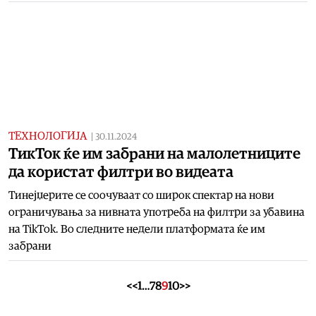
ТЕХНОЛОГИЈА
|
30.11.2024
ТикТок ќе им забрани на малолетниците
да користат филтри во видеата
Тинејџерите се соочуваат со широк спектар на нови
ограничувања за нивната употреба на филтри за убавина
на TikTok. Во следните недели платформата ќе им
забрани
<<
1
…
7
8
9
10
>>