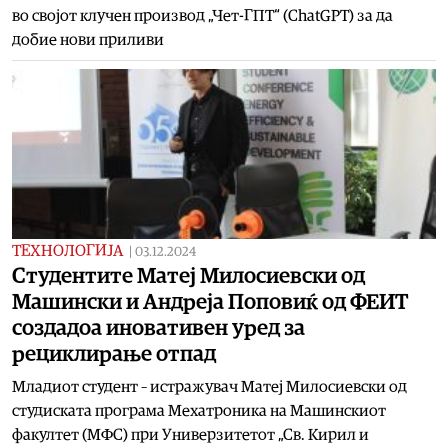
во својот клучен производ „Чет-ГПТ“ (ChatGPT) за да
добие нови приливи
ТЕХНОЛОГИЈА
|
03.12.2024
Студентите Матеј Милосиевски од
Машински и Андреја Поповиќ од ФЕИТ
создадоа иновативен уред за
рециклирање отпад
Младиот студент – истражувач Матеј Милосиевски од
студиската програма Мехатроника на Машинскиот
факултет (МФС) при Универзитетот „Св. Кирил и