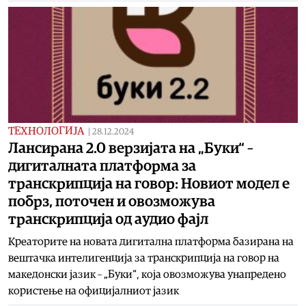
ТЕХНОЛОГИЈА
|
28.12.2024
Лансирана 2.0 верзијата на „Буки“ –
дигиталната платформа за
транскрипција на говор: Новиот модел е
побрз, поточен и овозможува
транскрипција од аудио фајл
Креаторите на новата дигитална платформа базирана на
вештачка интелигенција за транскрипција на говор на
македонски јазик – „Буки“, која овозможува унапредено
користење на официјалниот јазик