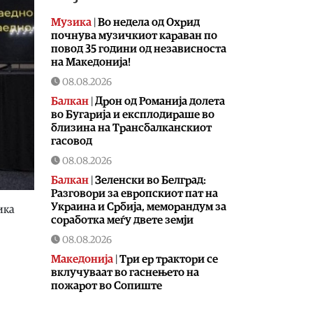
Музика
|
Во недела од Охрид
почнува музичкиот караван по
повод 35 години од независноста
на Македонија!
08.08.2026
Балкан
|
Дрон од Романија долета
во Бугарија и експлодираше во
близина на Трансбалканскиот
гасовод
08.08.2026
Балкан
|
Зеленски во Белград:
Разговори за европскиот пат на
Украина и Србија, меморандум за
ика
соработка меѓу двете земји
08.08.2026
Македонија
|
Три ер трактори се
вклучуваат во гаснењето на
пожарот во Сопиште
08.08.2026