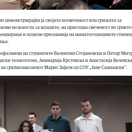
но демонстрирајќи ја својата посветеност кон грижата за
нови можности за младите, на пригодна свеченост во срцето
типендирање и додели признанија на минатогодишните стипе
ања.
пофалници на студентите Валентин Стојановски и Петар Мит
ски технологии, Анамарија Крстевска и Анастасија Велевска
 на средношколецот Марко Зајков од СОУ „Јане Сандански“.