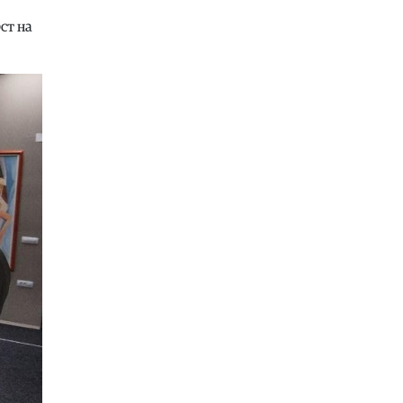
Филм
|
Викендов бесплатни
проекции на „Трето полувреме“ и
ст на
„Бал-Кан-Кан“ во кино на
отворено во Драчево
08.08.2026
Сцена
|
Лозано, Тони Зен и Два
бона викендов на С.О.С. Фестивал
во Битола
08.08.2026
Култура
|
Вакви икони денес се
чуваат само во Лувр,
Метрополитен, Боде и
Византискиот и христијански
музеј во Атина: Во Охрид
претставена „Исус Христос на
престол“ од XIV век
08.08.2026
Филм
|
Македонската
кинематографија бележи
интензивен продукциски период:
Во моментов се снимаат три