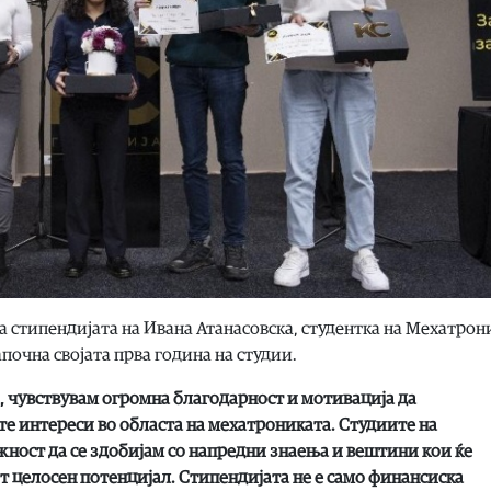
стипендијата на Ивана Атанасовска, студентка на Мехатрон
апочна својата прва година на студии.
, чувствувам огромна благодарност и мотивација да
е интереси во областа на мехатрониката. Студиите на
ност да се здобијам со напредни знаења и вештини кои ќе
т целосен потенцијал. Стипендијата не е само финансиска