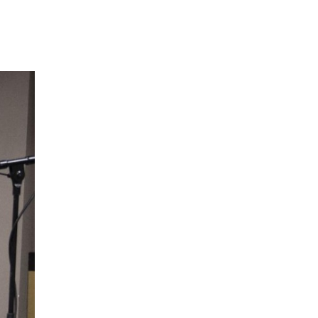
Македонија
|
Мицкоски: Карпалак
е наша заедничка рана, но и наша
обврска да паметиме
08.08.2026
Култура
|
Летно освежување со
мистерии што ја заледуваат крвта
08.08.2026
Македонија
|
Ристовски: Карпалак
е аманет – Македонија не ги
заборава своите херои
08.08.2026
Култура
|
Извонреден концерт за
пијано и виолончело донесе
Грчката вечер на „Охридско лето“
08.08.2026
Музика
|
Ренесансниот хор „Готик
Војсис“ вечерва на програмата на
„Охридско лето“
08.08.2026