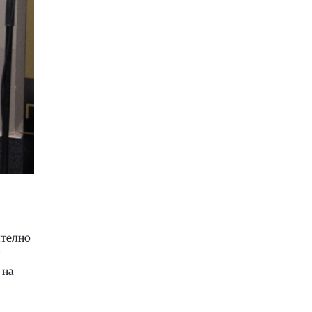
Економија
|
ЛДП: Потпишувањето
на договорите за третата фаза од
железничкиот Коридор 8 е важен
чекор во поврзувањето со Европа
08.08.2026
Ракомет
|
Ристовски: Струшкиот
ракометен турнир е историја на
македонскиот спорт, наша
обврска е да ја чуваме
традицијата!
08.08.2026
Сцена
|
Концерт на Владимир
Четкар денеска во Кампинг
Љубаништа, Охрид
08.08.2026
ително
Филм
|
Холандска вечер и
и
разговор со Никола Ристановски
 на
денеска на „Дрим Шорт“
08.08.2026