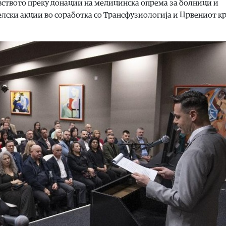
вството преку донации на медицинска опрема за болници и
лски акции во соработка со Трансфузиологија и Црвениот кр