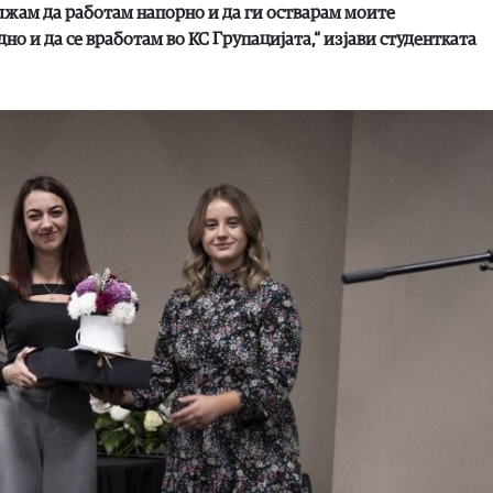
лжам да работам напорно и да ги остварам моите
но и да се вработам во КС Групацијата
,“ изјави студентката