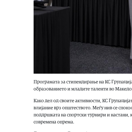
Програмата за стипендирање на КС Групација
образованието и младите таленти во Македо
Како дел од своите активности, КС Групациј
влијание врз општеството. Меѓу нив се спон
поддршката на спортски турнири и настани,
современа опрема.