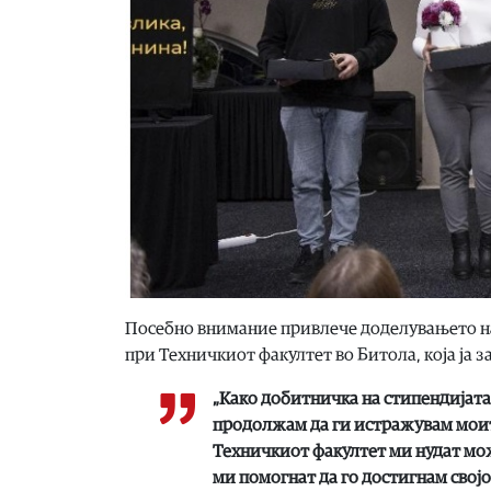
Посебно внимание привлече доделувањето на 
при Техничкиот факултет во Битола, која ја з
„
Како добитничка на стипендијата
продолжам да ги истражувам моит
Техничкиот факултет ми нудат мож
ми помогнат да го достигнам својо