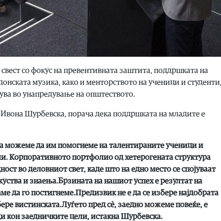
свест со фокус на превентивната заштита, поддршката на
онската музика, како и менторството на ученици и студенти,
жува во унапредување на општеството.
 Ивона Шурбевска, порача дека поддршката на младите е
ма можеме да им помогнеме на талентираните ученици и
ели. Корпоративното портфолио од хетерогената структура
ност во деловниот свет, каде што на едно место се спојуваат
уства и знаења.Брзината на нашиот успех е резултат на
ме да го постигнеме.Предизвик не е да се избере најдобрата
бере вистинската.Луѓето пред сѐ, заедно можеме повеќе, е
ди кон заедничките цели
, истакна Шурбевска.