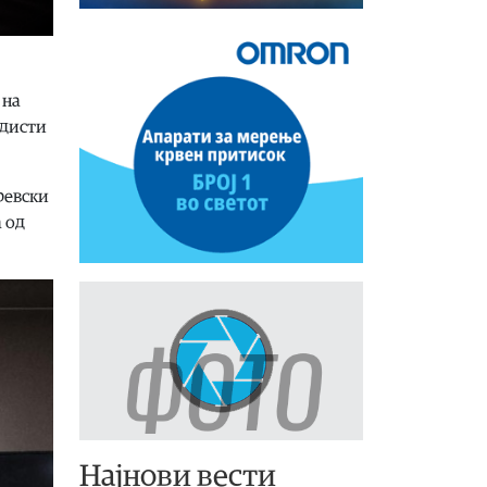
 на
ндисти
ревски
 од
Најнови вести