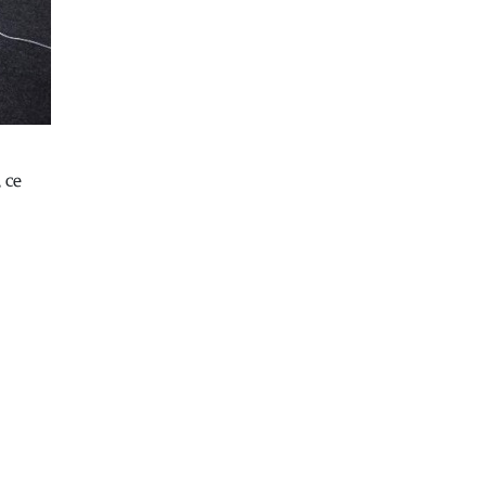
македонски долгометражни
играни филмови, а кон крајот на
август е закажана првата клапа и
на четвртиот
08.08.2026
Астро
|
Посветените и
одговорните сопрузи се родени во
овие хороскопски знаци, а еве и
 се
зошто се уникатни
08.08.2026
Свет
|
Во минатонеделниот
мигрантски бран врз Сеута
загинале вкупно 96 лица, досега
идентификувани само шест
08.08.2026
Астро
|
Овие 3 знака ќе ги научат
најважните животни лекции до 6
јануари 2027 година:
Ретроградниот Хирон прво ќе им
отвори стари рани, па ќе ги
прероди