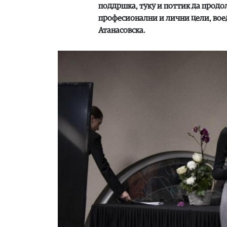
поддршка, туку и поттик да продо
професионални и лични цели, воед
Атанасовска.