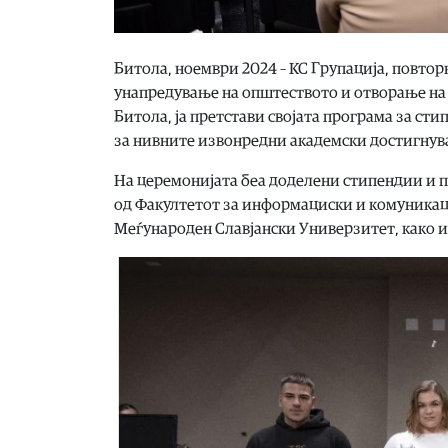
Битола, ноември 2024 – КС Групација, повтор
унапредување на општеството и отворање на 
Битола, ја претстави својата програма за с
за нивните извонредни академски достигнув
На церемонијата беа доделени стипендии и 
од Факултетот за информациски и комуникаци
Меѓународен Славјански Универзитет, како и