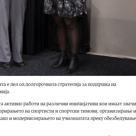
та е дел од долгорочната стратегија за поддршка на
нија.
ата активно работи на различни иницијативи кои имаат знач
зорирањето на спортисти и спортски тимови, организирање 
 како и модернизирањето на училиштата преку обезбедување