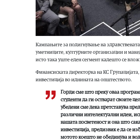
Кампањите за подигнување на здравствената 
уметниците, културните организации и макед
исто така уште еден сегмент кадешто се вло
Финансиската директорка на КС Групацијата,
инвестиција во иднината на општеството.
Горди сме што преку оваа програ
студенти да ги остварат своите ц
убедени сме дека претставува пред
различни интелектуални идеи, иск
нашата посветеност и она што сака
инвестиција, предизвик е да се из
мотото коешто не обединува и во