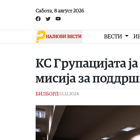
Skip to main content
Сабота, 8 август 2026
ВЕСТИ
И
НАЈНОВИ ВЕСТИ
КС Групацијата ја
мисија за поддрш
БИЛБОРД
02.12.2024