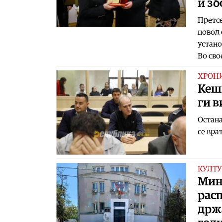
и з
Претсе
повод 
устано
Во сво
ХРОН
Кеш
ги в
Остана
се вра
КУЛТУ
Мини
рас
држа