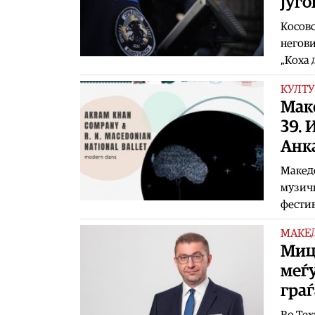
југо
Косовс
негови
„Коха 
КУЛТУ
Mак
39.
Анк
Mакедо
музичк
фестив
МАКЕ
Миц
меѓу
гра
Во Тех