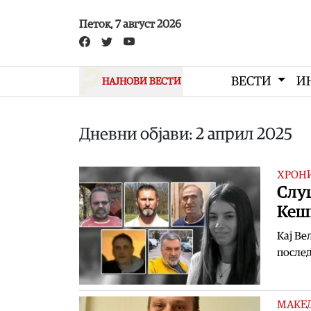
Skip to main content
Петок, 7 август 2026
ВЕСТИ
И
НАЈНОВИ ВЕСТИ
Дневни објави: 2 април 2025
ХРОН
Слуш
Кеш
Кај Ве
послед
МАКЕ