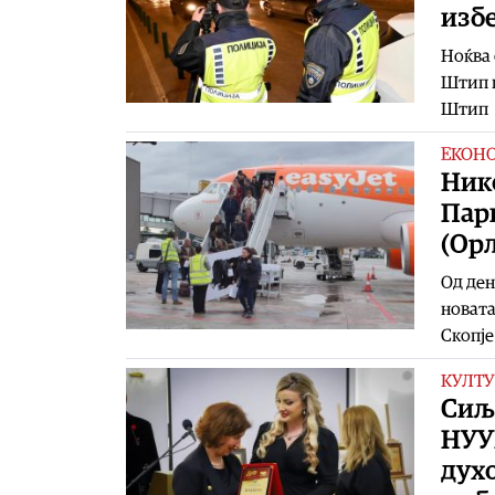
изб
Ноќва 
Штип г
Штип
ЕКОН
Нико
Пари
(Ор
Од ден
новата
Скопје
КУЛТУ
Сиљ
НУУБ
духо