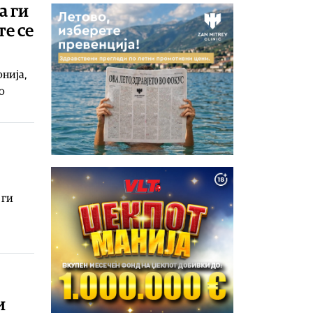
а ги
е се
нија,
о
 ги
и