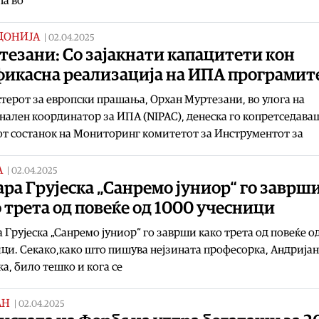
па во
ДОНИЈА
|
02.04.2025
езани: Со зајакнати капацитети кон
фикасна реализација на ИПА програмит
ерот за европски прашања, Орхан Муртезани, во улога на
ален координатор за ИПА (NIPAC), денеска го копретседава
т состанок на Мониторинг комитетот за Инструментот за
А
|
02.04.2025
ра Грујеска „Санремо јуниор“ го заврш
 трета од повеќе од 1000 учесници
 Грујеска „Санремо јуниор“ го заврши како трета од повеќе о
ци. Секако,како што пишува нејзината професорка, Андрија
ка, било тешко и кога се
АН
|
02.04.2025