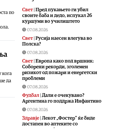
Свет
|
Пред пукањето ги убил
ста по
своите баба и дедо, испукал 26
куршуми во училиштето
ола.
07.08.2026
Свет
|
Русија наесен влегува во
Полска?
07.08.2026
ња
Свет
|
Европа како под вршник:
Соборени рекорди, зголемен
ризикот од пожари и енергетски
у кога
проблеми
ше да
07.08.2026
Фудбал
|
Дали е очекувано?
Аргентина го поддржа Инфантино
07.08.2026
Здравје
|
Лекот „Фостер“ ќе биде
достапен во аптеките со
партиципација