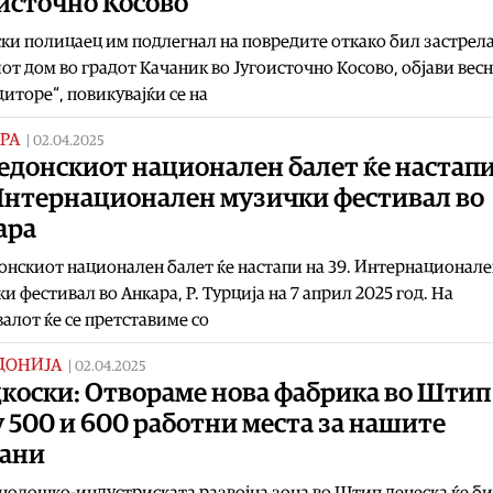
источно Косово
ки полицаец им подлегнал на повредите откако бил застрел
от дом во градот Качаник во Југоисточно Косово, објави вес
диторе“, повикувајќи се на
РА
|
02.04.2025
едонскиот национален балет ќе настапи
 Интернационален музички фестивал во
ара
нскиот национален балет ќе настапи на 39. Интернационале
и фестивал во Анкара, Р. Турција на 7 април 2025 год. На
алот ќе се претставиме со
ДОНИЈА
|
02.04.2025
коски: Отвораме нова фабрика во Штип
 500 и 600 работни места за нашите
ѓани
нолошко-индустриската развојна зона во Штип денеска ќе б