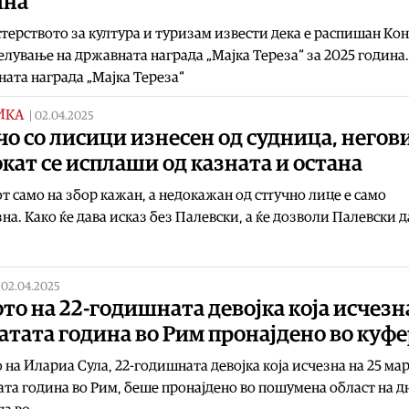
ина
ерството за култура и туризам извести дека е распишан Ко
елување на државната награда „Мајка Тереза“ за 2025 година.
ата награда „Мајка Тереза“
ИКА
|
02.04.2025
о со лисици изнесен од судница, негов
кат се исплаши од казната и остана
т само на збор кaжан, а недокажан од стrучно лице е само
на. Како ќе дава исказ без Палевски, а ќе дозволи Палевски д
|
02.04.2025
то на 22-годишната девојка која исчезн
тата година во Рим пронајдено во куфе
 на Илариа Сула, 22-годишната девојка која исчезна на 25 ма
та година во Рим, беше пронајдено во пошумена област на д