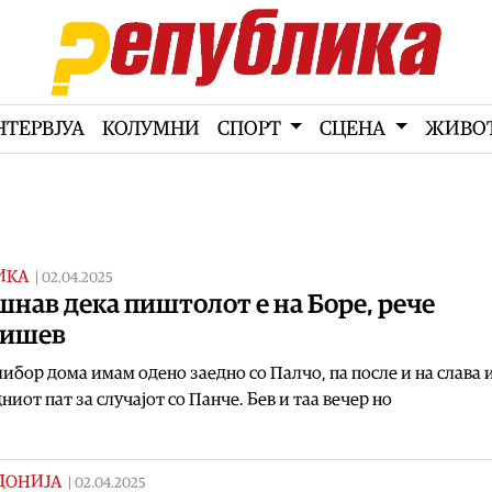
НТЕРВЈУА
КОЛУМНИ
СПОРТ
СЦЕНА
ЖИВО
ИКА
|
02.04.2025
нав дека пиштолот е на Боре, рече
ишев
либор дома имам одено заедно со Палчо, па после и на слава 
ниот пат за случајот со Панче. Бев и таа вечер но
ДОНИЈА
|
02.04.2025