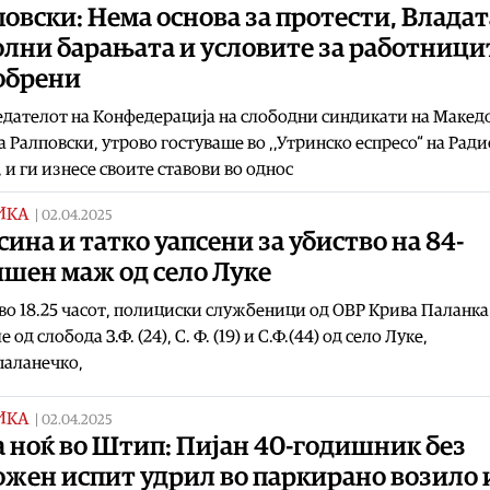
овски: Нема основа за протести, Владат
лни барањата и условите за работницит
обрени
дателот на Конфедерација на слободни синдикати на Македо
а Ралповски, утрово гостуваше во ,,Утринско еспресо“ на Ради
 и ги изнесе своите ставови во однос
ИКА
|
02.04.2025
сина и татко уапсени за убиство на 84-
ишен маж од село Луке
во 18.25 часот, полициски службеници од ОВР Крива Паланка
од слобода З.Ф. (24), С. Ф. (19) и С.Ф.(44) од село Луке,
паланечко,
ИКА
|
02.04.2025
 ноќ во Штип: Пијан 40-годишник без
ожен испит удрил во паркирано возило 