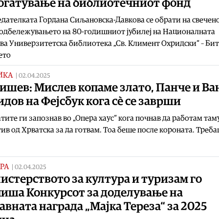
богатување на библиотечниот фонд
дателката Гордана Сиљановска-Давкова се обрати на свечено
одбележувањето на 80-годишниот јубилеј на Националната
ва Универзитетска библиотека „Св. Климент Охридски“ – Бит
ето
ИКА
|
02.04.2025
ишев: Мислев копаме злато, Панче и Ва
идов на Фејсбук кога сè се заврши
тите ги запознав во „Опера хаус“ кога почнав да работам там
тив од Хрватска за да готвам. Тоа беше после короната. Треба
РА
|
02.04.2025
стерството за култура и туризам го
пиша Конкурсот за доделување на
вната награда „Мајка Тереза“ за 2025