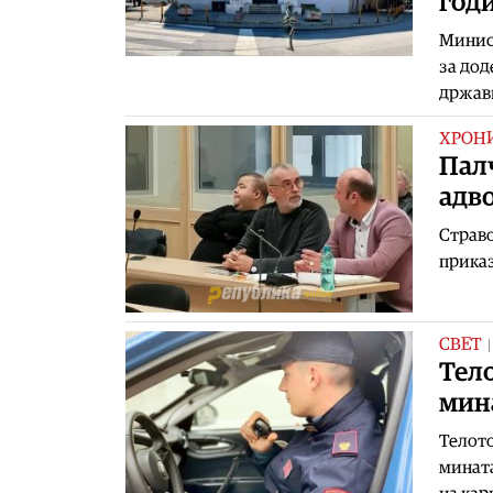
год
Минист
за дод
државн
ХРОН
Палч
адво
Страво
приказ
СВЕТ
Тело
мина
Телото
мината