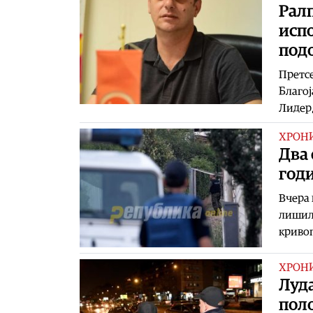
Ралп
испо
под
Претсе
Благој
Лидер,
ХРОН
Два 
год
Вчера 
лишиле 
криво
ХРОН
Луда
пол