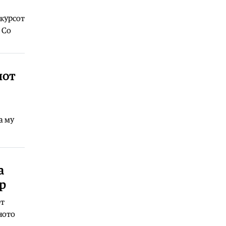
07.08.2026
Хроника
|
Мортус пијан скопјанец
нкурсот
предизвикал сообраќајка во
 Со
Центар
07.08.2026
Хроника
|
Возел со 3,29 промили
иот
во крвта, возилото му е одземено
07.08.2026
Фудбал
|
В недела сите на стадион,
играат Вардар-Шкендија
а му
07.08.2026
Фудбал
|
Винисиус остана во Реал
07.08.2026
а
Фудбал
|
Голманот кој беше хит на
СП конечно потпиша за голем
р
клуб
рт
07.08.2026
ното
Сервиси
|
ЦУК: До 7.30 часот
регистрирани 23 пожари, еден е