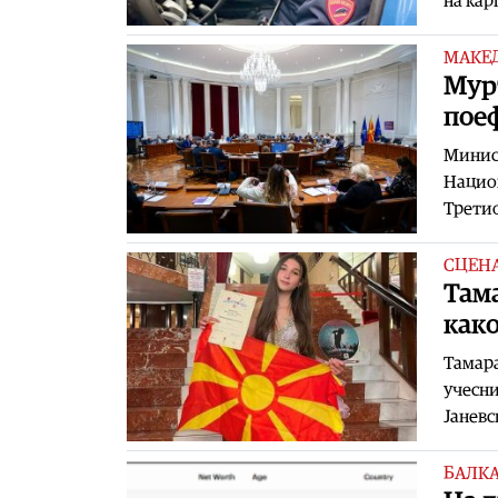
на кар
МАКЕ
Мурт
пое
Минист
Национ
Третио
СЦЕН
Тама
како
Тамара
учесни
Јаневс
БАЛК