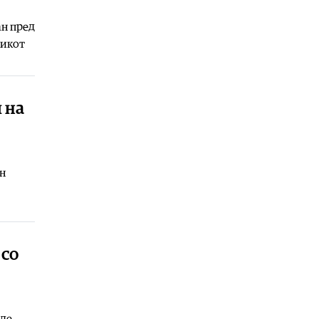
византискиот период
07.08.2026
ан пред
никот
Музика
|
Вечер на унгарската
култура во Прилеп
07.08.2026
 на
н
 со
иде