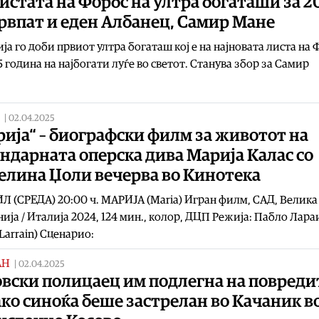
истата на Форбс на ултра богаташи за 2
рвпат и еден Албанец, Самир Мане
ја го доби првиот ултра богаташ кој е на најновата листа на 
5 година на најбогати луѓе во светот. Станува збор за Самир
|
02.04.2025
ија“ – биографски филм за животот на
ндарната оперска дива Марија Калас со
елина Џоли вечерва во Кинотека
Л (СРЕДА) 20:00 ч. МАРИЈА (Maria) Игран филм, САД, Велика
ија / Италија 2024, 124 мин., колор, ДЦП Режија: Пабло Лара
 Larrain) Сценарио:
АН
|
02.04.2025
овски полицаец им подлегна на повреди
ко синоќа беше застрелан во Качаник в