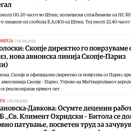
егал
околу 00.20 часот во Штип, полициски службеници од ПС Б
о лишиле од слобода Е.А.(40) од Штип. Тој околу 22.40 часот
ОМИЈА
|
02.04.2025
лоски: Скопје директно го поврзуваме 
з, нова авионска линија Скопје-Париз
ли)
еска, Скопје и официјално директно се поврзува со Париз пр
 авиолинија Скопје – Париз. Утрово на Меѓународниот аеро
 се реализираше првиот лет
РА
|
02.04.2025
ановска-Давкова: Осумте децении работ
 ,,Св. Климент Охридски – Битола се до
вно патување, посветен труд за зачуву