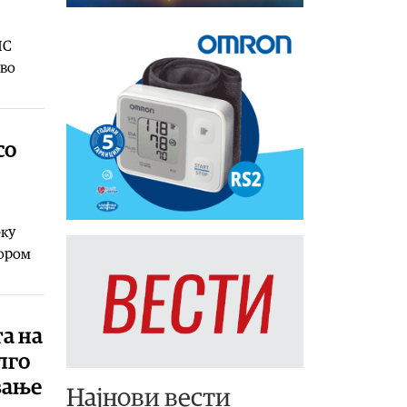
ПС
 во
со
еку
дором
а на
лго
вање
Најнови вести