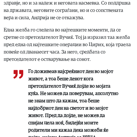
здравје, но и за надеж и неговата насмевка. Со поддршка
на државата, неговите сограѓани, но и со сопствената
вера и сила, Андрија не се откажува.
Една желба го следела во најтешките моменти, да се
сретне со претседателот Вучиќ. Тој ја изразил таа желба
пред една од најтешките операции во Цирих, која траела
повеќе од дванаесет часа. За него, средбата со
претседателот е остварување на сонот.
Го доживеав најсреќниот ден во мојот
живот, а тоа беше денот кога
претседателот Вучиќ дојде во мојата
куќа. Не можев да поверувам, апсолутно
не знам што да кажам, тоа беше
најдобриот ден на светот и во мојот
живот. Пред да дојде, не можев да
спијам цела ноќ, бидејќи моите
родители ми кажаа дека можеби ќе