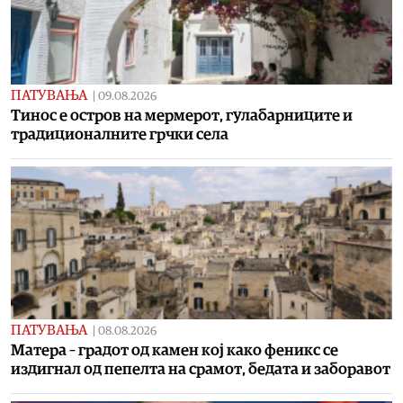
ПАТУВАЊА
|
09.08.2026
Тинос е остров на мермерот, гулабарниците и
традиционалните грчки села
ПАТУВАЊА
|
08.08.2026
Матера – градот од камен кој како феникс се
издигнал од пепелта на срамот, бедата и заборавот