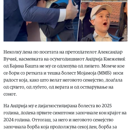
Неколку дена по посетата на претседателот Александар
Вучиќ, насмевката на осумгодишниот Андрија Кнежевиќ
од Бајина Башта не му се одлепува од лицето. Момче кое
се бори со ретката и тешка болест Мојамоја (ММБ) носи
радост која, како што велат неговото семејство, доаѓала
од срцето, од луѓето, од верата и од остварување на
сонот.
На Андрија му е дијагностицирана болеста во 2025
година, додека првите симптоми започнале кон крајот на
2024 година. Оттогаш, за него и неговото семејство
започнала борба која продолжува секој ден, борба за