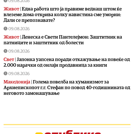
09.08.2026
Живот
|
Една работа што ја правиме веднаш штом ќе
влеземе дома открива колку навистина сме уморни:
Дали се препознавате?
09.08.2026
Живот
|
Денеска е Свети Пантелејмон: Заштитник на
патниците и заштитник од болести
09.08.2026
Свет
|
Јапонка уапсена поради откажување на повеќе од
2.000 нарачки од онлајн продавница за книги
09.08.2026
Македонија
|
Голема повелба на хуманизмот за
Архиепископот г.г. Стефан по повод 40-годишнината од
неговото замонашување
09.08.2026
Балкан
|
Сметководителка од Сплит со деценија крадела
пари од фирмата, си купувала недвижности
09.08.2026
Балкан
|
Црна Гора и Исланд во пакет би можеле да се