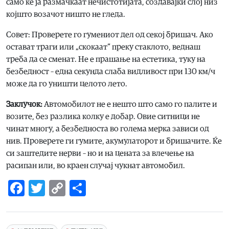
само ќе ја размачкаат нечистотијата, создавајќи слој низ
којшто возачот ништо не гледа.
Совет: Проверете го гумениот дел од секој бришач. Ако
остават траги или „скокаат“ преку стаклото, веднаш
треба да се сменат. Не е прашање на естетика, туку на
безбедност – една секунда слаба видливост при 130 км/ч
може да го уништи целото лето.
Заклучок:
Автомобилот не е нешто што само го палите и
возите, без разлика колку е добар. Овие ситници не
чинат многу, а безбедноста во голема мерка зависи од
нив. Проверете ги гумите, акумулаторот и бришачите. Ќе
си заштедите нерви – но и на цената за влечење на
расипан или, во краен случај чукнат автомобил.
Facebook
Twitter
Copy
Share
Link