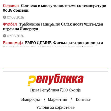
Сервиси
|
Сончево и многу топло време со температури
до 38 степени
07.08.2026
Фудбал
|
Tрабзон не запира, по Салах носат уште еден
играч на Ливерпул
07.08.2026
Економија
|
ВМРО-ДПМНЕ: Фискалната дисциплина и
домаќинското управување се темел на стабилна
економија и намален јавен долг
07.08.2026
Останати спортови
|
Синер е добро, ќе биде спремен за
УС Опен
07.08.2026
Култура
|
Промовирана книгата „Охридска книжевна
школа“ од проф. д-р Димитар Пандев
Прва Република ДОО Скопје
07.08.2026
Импресум
Маркетинг
Контакт
Музика
|
Оркестар DIVA со „Flowers Symphony“ во
Услови за користење
Битола и Охрид ќе донесе уникатно музичко