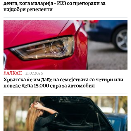
денга, кога маларија – ИЈЗ со препораки за
најдобри репеленти
БАЛКАН
|
31.07.2026
Хрватска ќе им даде на семејствата со четири или
повеќе деца 15.000 евра за автомобил