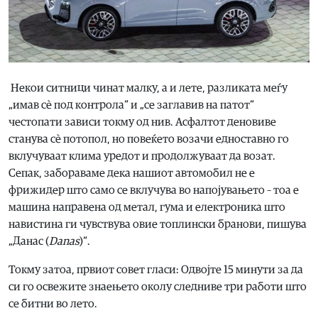
Некои ситници чинат малку, а и лете, разликата меѓу
„имав сѐ под контрола“ и „се заглавив на патот“
честопати зависи токму од нив. Асфалтот деновиве
станува сѐ потопол, но повеќето возачи едноставно го
вклучуваат клима уредот и продолжуваат да возат.
Сепак, забораваме дека нашиот автомобил не е
фрижидер што само се вклучува во напојувањето – тоа е
машина направена од метал, гума и електроника што
навистина ги чувствува овие топлински бранови, пишува
„Данас (
Danas
)“.
Токму затоа, првиот совет гласи: Одвојте 15 минути за да
си го освежите знаењето околу следниве три работи што
се битни во лето.