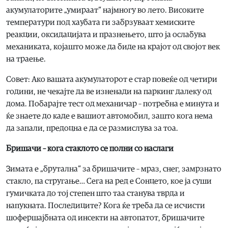
акумулаторите „умираат“ најмногу во лето. Високите
температури под хаубата ги забрзуваат хемиските
реакции, оксидацијата и празнењето, што ја ослабува
механиката, којашто може да биде на крајот од својот век
на траење.
Совет: Ако вашата акумулаторот е стар повеќе од четири
години, не чекајте да ве изненади на паркинг далеку од
дома. Побарајте тест од механичар – потребна е минута и
ќе знаете до каде е вашиот автомобил, зашто кога нема
да запали, предоцна е да се размислува за тоа.
Бришачи – кога стаклото се полни со наслаги
Зимата е „брутална“ за бришачите – мраз, снег, замрзнато
стакло, па стругање… Сега на ред е Сонцето, кое ја суши
гумичката до тој степен што таа станува тврда и
напукната. Последиците? Кога ќе треба да се исчисти
шофершајбната од инсекти на автопатот, бришачите