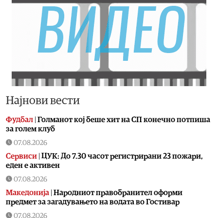
Најнови вести
Фудбал
|
Голманот кој беше хит на СП конечно потпиша
за голем клуб
07.08.2026
Сервиси
|
ЦУК: До 7.30 часот регистрирани 23 пожари,
еден е активен
07.08.2026
Македонија
|
Народниот правобранител оформи
предмет за загадувањето на водата во Гостивар
07.08.2026