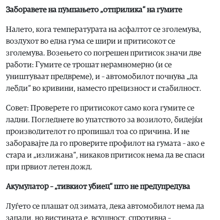
Заборавете на пумпањето „отприлика“ на гумите
Налето, кога температурата на асфалтот се зголемува,
воздухот во една гума се шири и притисокот се
зголемува. Возењето со погрешен притисок значи две
работи: Гумите се трошат нерамномерно (и се
уништуваат предвреме), и – автомобилот почнува „да
лебди“ во кривини, наместо прецизност и стабилност.
Совет: Проверете го притисокот само кога гумите се
ладни. Погледнете во упатството за возилото, бидејќи
производителот го пропишал тоа со причина. И не
заборавајте да го проверите профилот на гумата – ако е
стара и „излижана“, никаков притисок нема да ве спаси
при првиот летен дожд.
Акумулатор – „тивкиот убиец“ што не предупредува
Луѓето се плашат од зимата, дека автомобилот нема да
запали, но вистината е, всушност, спротивна –