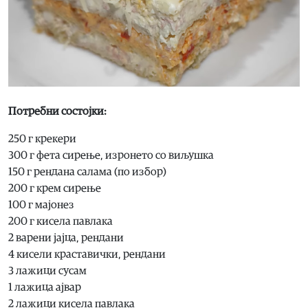
Потребни состојки:
250 г крекери
300 г фета сирење, изронето со виљушка
150 г рендана салама (по избор)
200 г крем сирење
100 г мајонез
200 г кисела павлака
2 варени јајца, рендани
4 кисели краставички, рендани
3 лажици сусам
1 лажица ајвар
2 лажици кисела павлака