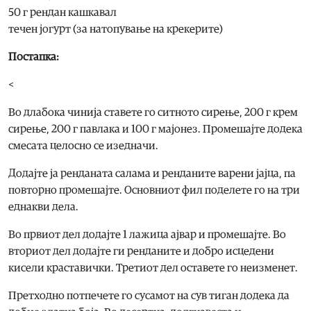
50 г рендан кашкавал
течен јогурт (за натопување на крекерите)
Постапка:
<
Во длабока чинија ставете го ситното сирење, 200 г крем
сирење, 200 г павлака и 100 г мајонез. Промешајте додека
смесата целосно се изедначи.
Додајте ја ренданата салама и ренданите варени јајца, па
повторно промешајте. Основниот фил поделете го на три
еднакви дела.
Во првиот дел додајте 1 лажица ајвар и промешајте. Во
вториот дел додајте ги ренданите и добро исцедени
кисели краставички. Третиот дел оставете го неизменет.
Претходно потпечете го сусамот на сув тиган додека да