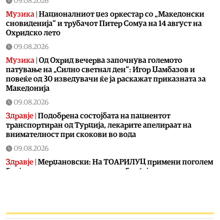
09.08.2026
Музика
|
Националниот џез оркестар со „Македонски
сновиденија“ и трубачот Питер Сомуа на 14 август на
Охридско лето
09.08.2026
Музика
|
Од Охрид вечерва започнува големото
патување на „Силно светнал ден“: Игор Џамбазов и
повеќе од 30 изведувачи ќе ја раскажат приказната за
Македонија
09.08.2026
Здравје
|
Подобрена состојбата на пациентот
транспортиран од Турција, лекарите апелираат на
внимателност при скокови во вода
09.08.2026
Здравје
|
Мерџановски: На ТОАРИЛУЦ примени поголем
број пациенти повредени во сообраќајки, регистрирани
се и случаи на колапс предизвикан од високите
температури
09.08.2026
Ракомет
|
Македонија, Србија и Словенија со заедничка