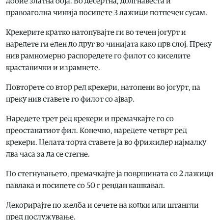
добие златна боја. Во десертна, долгнавеста и
правоаголна чинија посипете 3 лажици потпечен сусам.
Крекерите кратко натопувајте ги во течен јогурт и
наредете ги еден до друг во чинијата како прв слој. Преку
нив рамномерно распоредете го филот со киселите
краставички и израмнете.
Повторете со втор ред крекери, натопени во јогурт, па
преку нив ставете го филот со ајвар.
Наредете трет ред крекери и премачкајте го со
преостанатиот фил. Конечно, наредете четврт ред
крекери. Целата торта ставете ја во фрижидер најмалку
два часа за да се стегне.
По стегнувањето, премачкајте ја површината со 2 лажици
павлака и посипете со 50 г рендан кашкавал.
Декорирајте по желба и сечете на коцки или штангли
пред послужување.