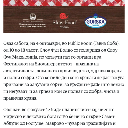
Оваа сабота, на 4 октомври, во Public Room (Јавна Соба),
од 10 до 18 часот, Слоу Фуд Водно со поддршка од Слоу
Фуд Македонија, по четврти пат го организира
Фестивалот на биодиверзитетот – празник на
автентичноста, локалното производство, здрави корења
и полни софри. Ова ќе биде ден кога храната ќе раскажува
приказни за зачувани сорти, за вредните раце што нежно
ги негуваат, и за трпези кои се полнат со добра, чиста и
правична храна.
Овојпат, во фокусот ќе биде планинскиот чај, чиешто
мирисно и лековито богатство ќе ни го открие Самет
Абдули од Ростуше, Маврово – чувар на традицијата и