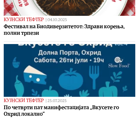
КУЈНСКИ ТЕФТЕР
|
04.10.2025
Фестивал на Биодиверзитетот: Здрави корења,
полни трпези
КУЈНСКИ ТЕФТЕР
|
25.07.2025
По четврти пат манифестацијата „Вкусете го
Охрид локално“