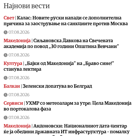
Најнови вести
Свет
|
Калас: Новите руски напади се дополнителна
причина за заострување на санкциите против Москва
07.08.2026
Македонија
|
Сиљановска Давкова на Свечената
академија по повод „30 години Општина Вевчани“
07.08.2026
Култура
|
„Бајки од Македонија“ на „Браво сине!“
станува лектира
07.08.2026
Балкан
|
Зеленски допатува во Белград
07.08.2026
Сервиси
|
УХМР со метеоаларм за утре: Цела Македонија
во портокалова фаза
07.08.2026
Македонија
|
Андоновски: Националниот дата-центар
ќе ја обедини државната ИТ инфраструктура – помалку