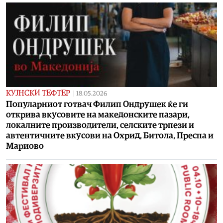
КУЈНСКИ ТЕФТЕР
|
18.05.2026
Популарниот готвач Филип Ондрушек ќе ги
открива вкусовите на македонските пазари,
локалните производители, селските трпези и
автентичните вкусови на Охрид, Битола, Преспа и
Мариово