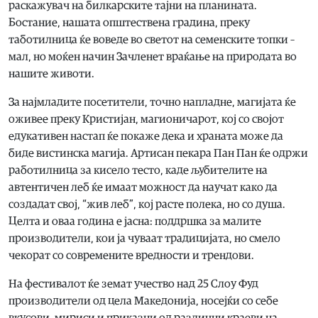
раскажувач на билкарските тајни на планината.
Бостание, нашата општествена градина, преку
таботилница ќе воведе во светот на семенските топки –
мал, но моќен начин Зачленет враќање на природата во
нашите животи.
За најмладите посетители, точно напладне, магијата ќе
оживее преку Кристијан, магионичарот, кој со својот
едукативен настап ќе покаже дека и храната може да
биде вистинска магија. Артисан пекара Пан Пан ќе одржи
работилница за кисело тесто, каде љубителите на
автентичен леб ќе имаат можност да научат како да
создадат свој, “жив леб”, кој расте полека, но со душа.
Целта и оваа година е јасна: поддршка за малите
производители, кои ја чуваат традицијата, но смело
чекорат со современите вредности и трендови.
На фестивалот ќе земат учество над 25 Слоу Фуд
производители од цела Македонија, носејќи со себе
вкусови, мириси и приказни од различни краеви на