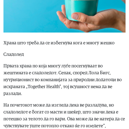
Храна што треба да се избегнува кога е многу жешко
Сладолед
Првата храна по која многу луѓе посегнуваат во
жештината е сладоледот. Сепак, според Лола Бигс,
нутриционист во компанијата за природни додатоци во
исхраната „Together Health“, тој всушност нема да ве
разлади.
На почетокот може да изгледа дека ве разладува, но
сладоледот е богат со масти и шеќер, што значи дека е
потешко за телото да го вари. Ова може да ве натера да се
чувствувате уште потопло откако ќе го изедете“,