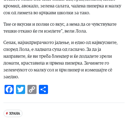
кромид, авокадо, зелена салата, чадена пиперка и малку
сок од лимета во крцкави школки за тако.
Тие се вкусни и полни со вкус, а нема да се чувствувате
тешки откако ќе ги изедете“, вели Лола.
Сепак, најхидрирачкото јадење, и едно од највкусните,
според Лола, е ладната супа од гаспачо. За да ја
направите, ќе ви треба блендер и ќе додадете зрели
домати, краставица и црвена пиперка. Зачинете го
зеленчукот со малку сол и црн пипер и измешајте сè
заедно.
Facebook
Twitter
Copy
Share
Link
ХРАНА