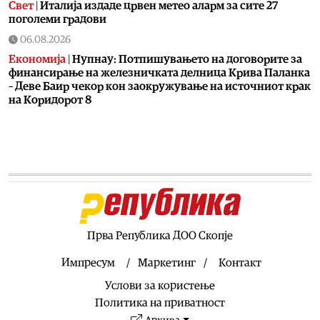
Свет
|
Италија издаде црвен метео аларм за сите 27
поголеми градови
06.08.2026
Економија
|
Нупнау: Потпишувањето на договорите за
финансирање на железничката делница Крива Паланка
– Деве Баир чекор кон заокружување на источниот крак
на Коридорот 8
06.08.2026
Естрада
|
Ова го може само таа: Лепа Брена падна на
бина
06.08.2026
Фудбал
|
Роналдо уште се одмoра од СП
06.08.2026
Свет
|
Хамас ги преместува тајните операции од Катар
Прва Република ДОО Скопје
во Турција
Импресум
Маркетинг
Контакт
06.08.2026
Услови за користење
Македонија
|
Проектот нема да заврши на половина
тунел, во слепо, сега имаме целина, вели Мицкоски
Политика на приватност