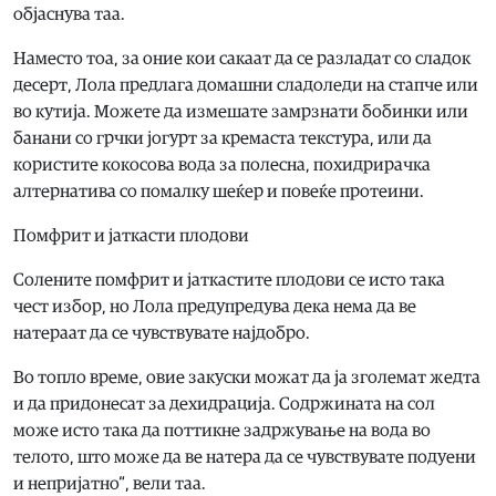
објаснува таа.
Наместо тоа, за оние кои сакаат да се разладат со сладок
десерт, Лола предлага домашни сладоледи на стапче или
во кутија. Можете да измешате замрзнати бобинки или
банани со грчки јогурт за кремаста текстура, или да
користите кокосова вода за полесна, похидрирачка
алтернатива со помалку шеќер и повеќе протеини.
Помфрит и јаткасти плодови
Солените помфрит и јаткастите плодови се исто така
чест избор, но Лола предупредува дека нема да ве
натераат да се чувствувате најдобро.
Во топло време, овие закуски можат да ја зголемат жедта
и да придонесат за дехидрација. Содржината на сол
може исто така да поттикне задржување на вода во
телото, што може да ве натера да се чувствувате подуени
и непријатно“, вели таа.