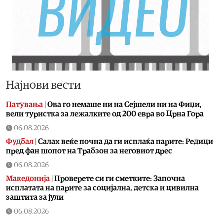
Најнови вести
Патувања
|
Ова го немаше ни на Сејшели ни на Фиџи,
вели туристка за лежалките од 200 евра во Црна Гора
06.08.2026
Фудбал
|
Салах веќе почна да ги исплаќа парите: Редици
пред фан шопот на Трабзон за неговиот дрес
06.08.2026
Македонија
|
Проверете си ги сметките: Започна
исплатата на парите за социјална, детска и цивилна
заштита за јули
06.08.2026