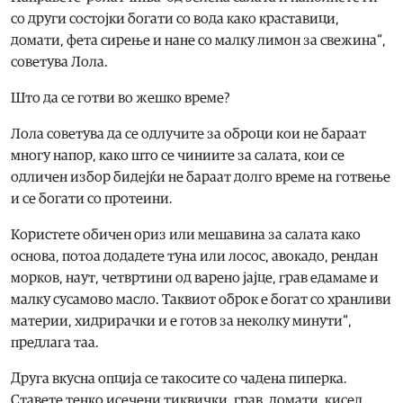
со други состојки богати со вода како краставици,
домати, фета сирење и нане со малку лимон за свежина“,
советува Лола.
Што да се готви во жешко време?
Лола советува да се одлучите за оброци кои не бараат
многу напор, како што се чиниите за салата, кои се
одличен избор бидејќи не бараат долго време на готвење
и се богати со протеини.
Користете обичен ориз или мешавина за салата како
основа, потоа додадете туна или лосос, авокадо, рендан
морков, наут, четвртини од варено јајце, грав едамаме и
малку сусамово масло. Таквиот оброк е богат со хранливи
материи, хидрирачки и е готов за неколку минути“,
предлага таа.
Друга вкусна опција се такосите со чадена пиперка.
Ставете тенко исечени тиквички, грав, домати, кисел