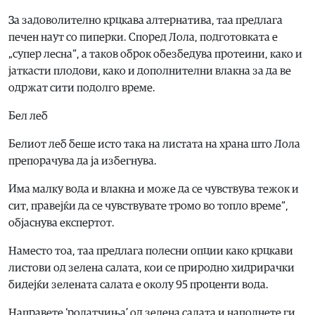
За задоволително крцкава алтернатива, таа предлага
печен наут со пиперки. Според Лола, подготовката е
„супер лесна“, а таков оброк обезбедува протеини, како и
јаткасти плодови, како и дополнителни влакна за да ве
одржат сити подолго време.
Бел леб
Белиот леб беше исто така на листата на храна што Лола
препорачува да ја избегнува.
Има малку вода и влакна и може да се чувствува тежок и
сит, правејќи да се чувствувате тромо во топло време“,
објаснува експертот.
Наместо тоа, таа предлага полесни опции како крцкави
листови од зелена салата, кои се природно хидрирачки
бидејќи зелената салата е околу 95 проценти вода.
Направете ‘ролатчиња’ од зелена салата и наполнете ги