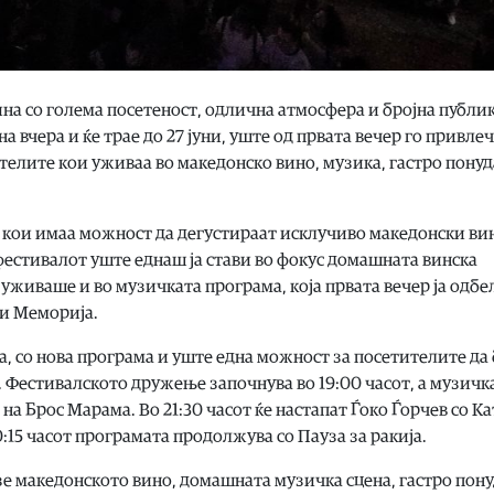
омина со голема посетеност, одлична атмосфера и бројна публи
а вчера и ќе трае до 27 јуни, уште од првата вечер го привле
телите кои уживаа во македонско вино, музика, гастро понуд
 кои имаа можност да дегустираат исклучиво македонски ви
естивалот уште еднаш ја стави во фокус домашната винска
 уживаше и во музичката програма, која првата вечер ја одб
 и Меморија.
рва, со нова програма и уште една можност за посетителите да
. Фестивалското дружење започнува во 19:00 часот, а музичк
 на Брос Марама. Во 21:30 часот ќе настапат Ѓоко Ѓорчев со Ка
00:15 часот програмата продолжува со Пауза за ракија.
зе македонското вино, домашната музичка сцена, гастро пону