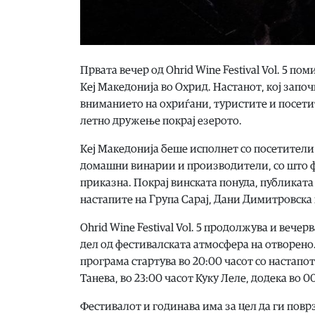
Првата вечер од Ohrid Wine Festival Vol. 5 п
Кеј Македонија во Охрид. Настанот, кој започн
вниманието на охриѓани, туристите и посети
летно дружење покрај езерото.
Кеј Македонија беше исполнет со посетители
домашни винарии и производители, со што ф
приказна. Покрај винската понуда, публиката
настапите на Група Сарај, Дани Димитровска
Ohrid Wine Festival Vol. 5 продолжува и вече
дел од фестивалската атмосфера на отворено
програма стартува во 20:00 часот со настапот
Танева, во 23:00 часот Куку Леле, додека во 
Фестивалот и годинава има за цел да ги повр