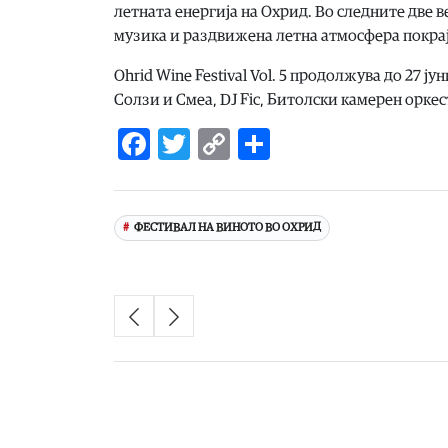
летната енергија на Охрид. Во следните две в
музика и раздвижена летна атмосфера покрај
Ohrid Wine Festival Vol. 5 продолжува до 27 ј
Солзи и Смеа, DJ Fic, Битолски камерен оркес
Facebook
Twitter
Copy
Share
Link
ФЕСТИВАЛ НА ВИНОТО ВО ОХРИД