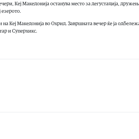
ечери, Кеј Македонија останува место за дегустација, дружењ
 езерото.
уни на Кеј Македонија во Охрид. Завршната вечер ќе ја одбележ
тар и Суперхикс.