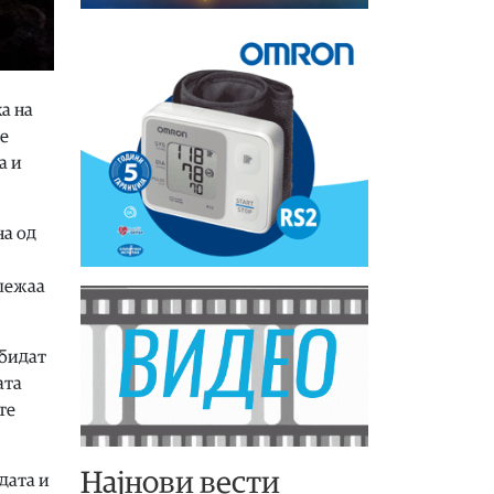
ка на
че
а и
на од
ележаа
 бидат
ата
те
Најнови вести
дата и