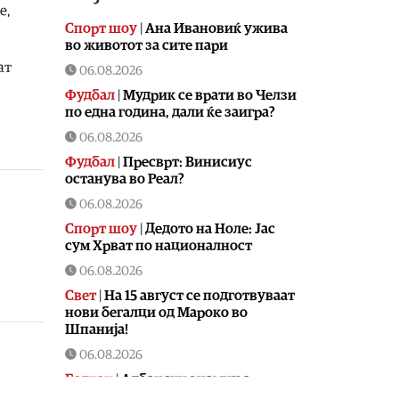
е,
Спорт шоу
|
Aна Ивановиќ ужива
во животот за сите пари
ат
06.08.2026
Фудбал
|
Мудрик се врати во Челзи
по една година, дали ќе заигра?
06.08.2026
Фудбал
|
Пресврт: Винисиус
останува во Реал?
06.08.2026
Спорт шоу
|
Дедото на Ноле: Јас
сум Хрват по националност
06.08.2026
Свет
|
На 15 август се подготвуваат
нови бегалци од Мароко во
Шпанија!
06.08.2026
Балкан
|
Албански знамиња
развиорени во европски Улцињ