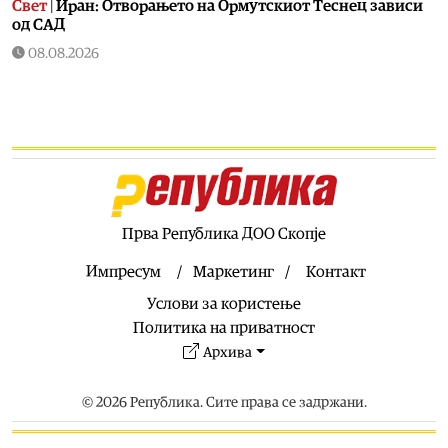
Свет
|
Иран: Отворањето на Ормутскиот Теснец зависи
од САД
08.08.2026
Останати спортови
|
Катерина Ацевска светска
вицешампионка во џиу-џицу
08.08.2026
Патувања
|
Матера – градот од камен кој како феникс се
издигнал од пепелта на срамот, бедата и заборавот
08.08.2026
Фудбал
|
Убедлив триумф на Тиквеш над Башкими
Прва Република ДОО Скопје
08.08.2026
Импресум
Маркетинг
Контакт
Македонија
|
Меморандум за соработка меѓу Делчево и
Услови за користење
општините Новело, Монфорте д’Алба и Родино од
Италија
Политика на приватност
Архива
08.08.2026
Балкан
|
Вучиќ: Идната година Србија ќе биде прва по
стапка на раст на БДП, избори ќе има за најмногу три
© 2026 Република. Сите права се задржани.
месеци
08.08.2026