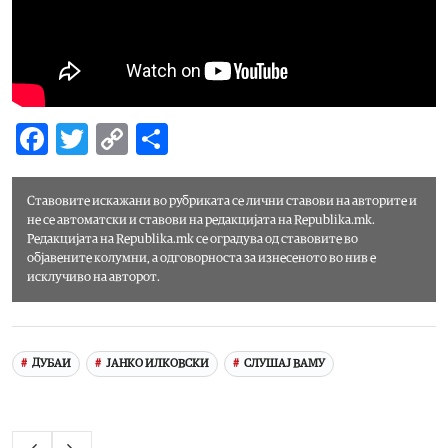
Facebook
Twitter
Copy
Share
Link
Ставовите искажани во рубриката
се лични ставови на авторите и
не се автоматски и ставови на редакцијата на Republika.mk.
Редакцијата на Republika.mk се оградува од ставовите во
објавените колумни, а одговорноста за изнесеното во нив е
исклучиво на авторот.
ДУБАИ
ЈАНКО ИЛКОВСКИ
СЛУШАЈ ВАМУ