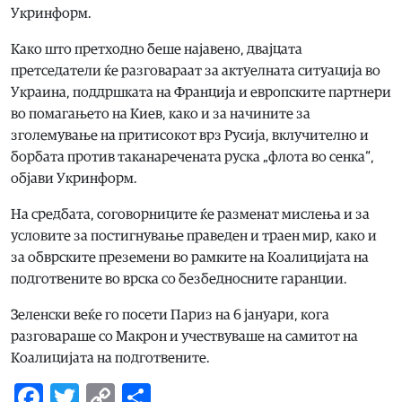
Укринформ.
Како што претходно беше најавено, двајцата
претседатели ќе разговараат за актуелната ситуација во
Украина, поддршката на Франција и европските партнери
во помагањето на Киев, како и за начините за
зголемување на притисокот врз Русија, вклучително и
борбата против таканаречената руска „флота во сенка“,
објави Укринформ.
На средбата, соговорниците ќе разменат мислења и за
условите за постигнување праведен и траен мир, како и
за обврските преземени во рамките на Коалицијата на
подготвените во врска со безбедносните гаранции.
Зеленски веќе го посети Париз на 6 јануари, кога
разговараше со Макрон и учествуваше на самитот на
Коалицијата на подготвените.
Facebook
Twitter
Copy
Share