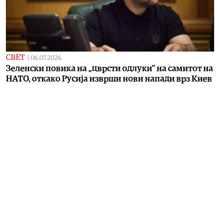
СВЕТ
|
06.07.2026
Зеленски повика на „цврсти одлуки“ на самитот на
НАТО, откако Русија изврши нови напади врз Киев