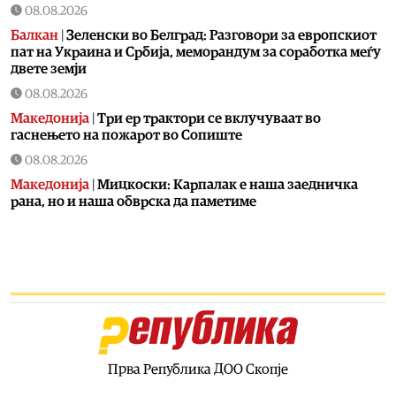
08.08.2026
Балкан
|
Зеленски во Белград: Разговори за европскиот
пат на Украина и Србија, меморандум за соработка меѓу
двете земји
08.08.2026
Македонија
|
Три ер трактори се вклучуваат во
гаснењето на пожарот во Сопиште
08.08.2026
Македонија
|
Мицкоски: Карпалак е наша заедничка
рана, но и наша обврска да паметиме
08.08.2026
Култура
|
Летно освежување со мистерии што ја
заледуваат крвта
08.08.2026
Македонија
|
Ристовски: Карпалак е аманет –
Македонија не ги заборава своите херои
08.08.2026
Прва Република ДОО Скопје
Култура
|
Извонреден концерт за пијано и виолончело