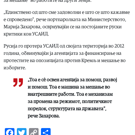
за мешање“ во работите на други земји.
„Единствено од што сме задоволни е што се што кажавме
е спроведено“, рече портпаролката на Министерството,
Марија Захарова, осврнувајќи се на постојаните руски
критики кон УСАИД.
Русија го протерa УСАИД од својата територија во 2012
година, обвинувајќи ја агенцијата за финансирање на
протестите на опозицијата против Кремљ и мешање во
изборите.
„Тоа е сè освен агенција за помош, развој
и помош. Тоа е машина за мешање во
внатрешните работи. Тоа е механизам
за промена на режимот, политичкиот
поредок, структурата на државата“,
рече Захарова.
Facebook
Twitter
Copy
Share