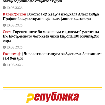
бакар годишно во старите студии
10.08.2026
Калеидоскоп
|
Хостеса од Хвар ја избркала Александра
Пријовиќ од ресторан- пејачката јавно и одговори
10.08.2026
Свет
|
Горештините би можеле да го „изедат“ растот на
ЕУ: Екстремното лето ќе ја чини Европа 180 милијарди
евра
10.08.2026
Економија
|
Дизелот поевтинува за 8 денари, бензините
за 4 денари
10.08.2026
Живот
|
Овие работи не треба лесно да ги фрлате во
ѓубре
10.08.2026
Кујнски тефтер
|
Подзаборавени јадења од нашите баби
– белмуш, мачкало…
10.08.2026