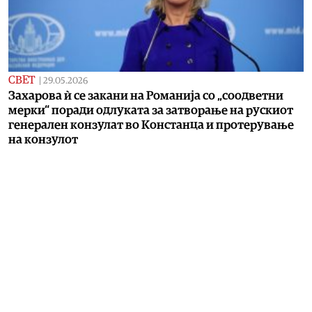
СВЕТ
|
29.05.2026
Захарова ѝ се закани на Романија со „соодветни
мерки“ поради одлуката за затворање на рускиот
генерален конзулат во Констанца и протерување
на конзулот