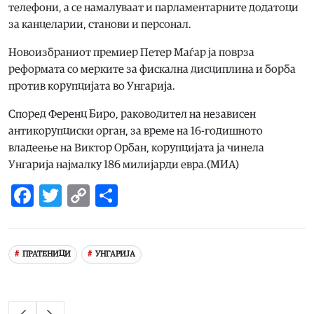
телефони, а се намалуваат и парламентарните додатоци
за канцеларии, станови и персонал.
Новоизбраниот премиер Петер Маѓар ја поврза
реформата со мерките за фискална дисциплина и борба
против корупцијата во Унгарија.
Според Ференц Биро, раководител на независен
антикорупциски орган, за време на 16-годишното
владеење на Виктор Орбан, корупцијата ја чинела
Унгарија најмалку 186 милијарди евра.(МИА)
Facebook
Twitter
Copy
Share
Link
ПРАТЕНИЦИ
УНГАРИЈА