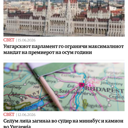
СВЕТ
|
15.06.2026
Унгарскиот парламент го ограничи максималниот
мандат на премиерот на осум години
СВЕТ
|
12.06.2026
Седум лица загинаа во судир на минибус и камион
во Унгарија