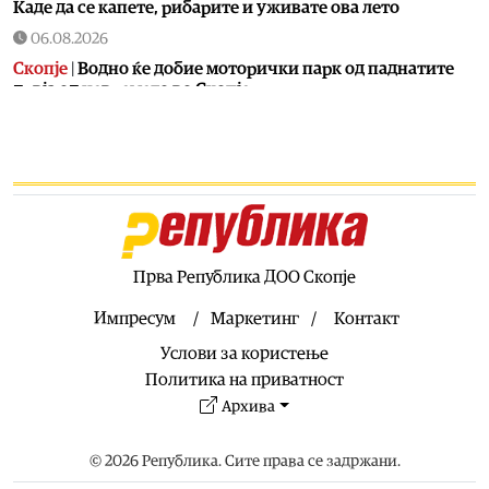
Каде да се капете, рибарите и уживате ова лето
06.08.2026
Скопје
|
Водно ќе добие моторички парк од паднатите
дрвја од невремето во Скопје
06.08.2026
Здравје
|
МЗ: Комисија ќе спроведе стручен надзор за
случајот со родилката од Струмица, ќе биде вклучен и
медицински експерт од соседството
06.08.2026
Кујнски тефтер
|
Подзаборавени јадења од нашите баби
(втор дел)
Прва Република ДОО Скопје
06.08.2026
Импресум
Маркетинг
Контакт
Ракомет
|
Победа над Фарски острови на младите на
Услови за користење
македонски ракометари на ЕП во Србија
Политика на приватност
06.08.2026
Архива
Хроника
|
Тешко повреден 16-годишник на мотор
06.08.2026
© 2026 Република. Сите права се задржани.
Свет
|
Ал Арабија: Иран и Оман ја усогласија рамката за