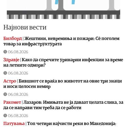
Најнови вести
Билборд
|
Жештини, невремиња и пожари: Сè поголем
товар за инфраструктурата
06.08.2026
Здравје
|
Како да спречите уринарни инфекции за време
на летните одмори?
06.08.2026
Астро
|
Бившиот се враќа во животот на овие три знаци
и носи целосен немир
06.08.2026
Ракомет
|
Лазаров: Имињата не ја даваат целата слика, за
да се направи тим треба да се работи
06.08.2026
Патувања
|
Топ четири најчисти реки во Македонија: