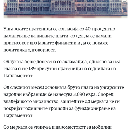
Унгарските пратеници се согласија со 40-процентно
намалување на нивните плати, со цел да се намали
притисокот врз јавните финансии и да се покаже
политичка одговорност.
Одлуката беше донесена со акламација, односно за неа
гласаа сите 189 присутни пратеници на седницата на
Парламентот.
Од следниот месец основната бруто плата на унгарските
народни избраници ќе изнесува 3.690 евра. Според
владејачкото мнозинство, заштедите од мерката ќе ги
покријат годишните трошоци за функционирање на
Парламентот.
Со мерката се укинува и надоместокот за мобилни