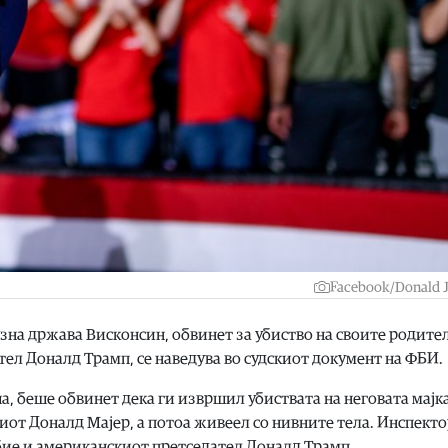
Facebook/Donald 
на држава Висконсин, обвинет за убиство на своите родите
тел Доналд Трамп, се наведува во судскиот документ на ФБИ.
а, беше обвинет дека ги извршил убиствата на неговата мајка
ниот Доналд Мајер, а потоа живеел со нивните тела. Инспект
убие и американскиот претседател Доналд Трамп.