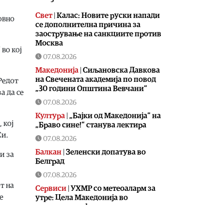
Свет
|
Калас: Новите руски напади
овно
се дополнителна причина за
заострување на санкциите против
Москва
во кој
07.08.2026
Македонија
|
Сиљановска Давкова
на Свечената академија по повод
Редот
„30 години Општина Вевчани“
а да се
07.08.2026
Култура
|
„Бајки од Македонија“ на
 кој
„Браво сине!“ станува лектира
Си.
07.08.2026
Балкан
|
Зеленски допатува во
и за
Белград
07.08.2026
т на
Сервиси
|
УХМР со метеоаларм за
е
утре: Цела Македонија во
портокалова фаза