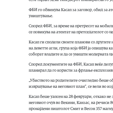
ФБИ го обвинува Касап за заговор, обид за ат
уништување.
Според ФБИ, за време на претресот на мобил
се повикува на атентат на претседателот со це
Касап ги сподели своите планови со другите 
на деветте агли, група која ФБИ ја опишува к
соборат владите и да се уништи модерната ц
Според документите на ФБИ, Касап веќе делум
планирал да го користи за фрлање експлозиви
„Убиството на родителите очигледно беше об
извршување на неговиот план“, се вели во изј
Касап беше уапсен на 28 февруари, откако не 
неговиот очув во Векини, Канзас, на речиси
пронајдени пиштолот Смит и Весон 357 магну