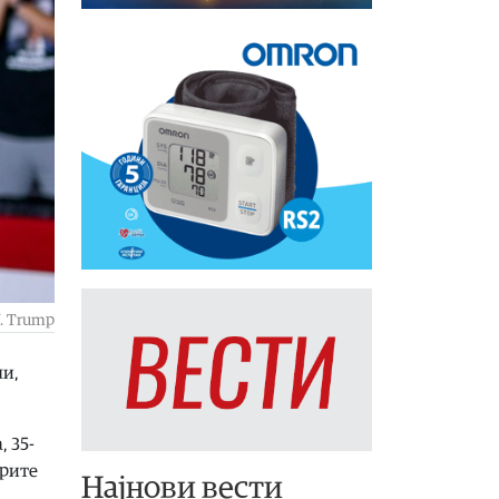
J. Trump
ли,
, 35-
орите
Најнови вести