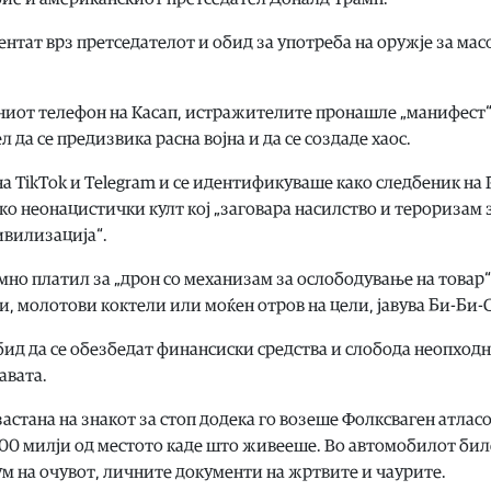
ентат врз претседателот и обид за употреба на оружје за мас
ниот телефон на Касап, истражителите пронашле „манифест“ 
л да се предизвика расна војна и да се создаде хаос.
на TikTok и Telegram и се идентификуваше како следбеник на 
ако неонацистички култ кој „заговара насилство и тероризам з
ивилизација“.
но платил за „дрон со механизам за ослободување на товар“,
, молотови коктели или моќен отров на цели, јавува Би-Би-
ид да се обезбедат финансиски средства и слобода неопходн
авата.
застана на знакот за стоп додека го возеше Фолксваген атласо
 800 милји од местото каде што живееше. Во автомобилот бил
м на очувот, личните документи на жртвите и чаурите.