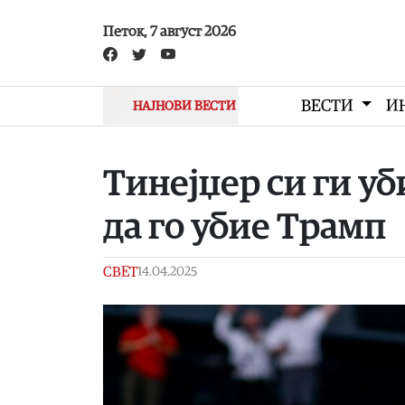
Skip to main content
Петок, 7 август 2026
ВЕСТИ
И
НАЈНОВИ ВЕСТИ
Тинејџер си ги у
да го убие Трамп
СВЕТ
14.04.2025