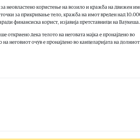
за неовластено користење на возило и кражба на движен имо
е точки за прикривање тело, кражба на имот вреден над 10.00
аради финансиска корист, изјавија претставници на Ваукеша.
беше откриено дека телото на неговата мајка е пронајдено во
о на неговиот очув е пронајдено во канцеларијата на долниот