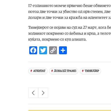
17-годишното момче првично беше обвинето 
потоа две точки за убиство од прв степен, дв
долари и две точки за кражба на идентитет з
Тинејџерот се појави на суд на 27 март, кога 
ходникот покриено со ќебиња и крпа, а телот
куќата, покриено со куп алишта.
Facebook
Twitter
Copy
Share
Link
АТЕНТАТ
ДОНАЛД ТРАМП
ТИНЕЈЏЕР