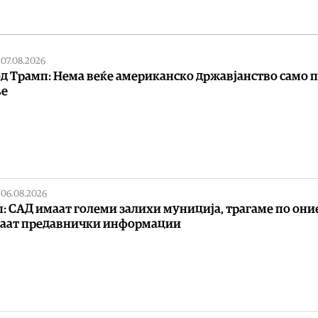
|
07.08.2026
од Трамп: Нема веќе американско државјанство само 
ње
|
06.08.2026
: САД имаат големи залихи муниција, трагаме по они
ваат предавнички информации