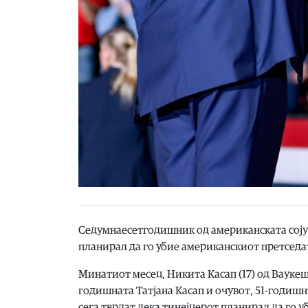
Седумнаесетгодишник од американската сојуз
планирал да го убие американскиот претседа
Минатиот месец, Никита Касап (17) од Ваукеш
годишната Татјана Касап и очувот, 51-годиш
сега тврдат дека тинејџерот планирал да го 