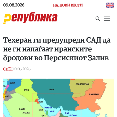
Skip to main content
09.08.2026
НАЈНОВИ ВЕСТИ
Техеран ги предупреди САД да
не ги напаѓаат иранските
бродови во Персискиот Залив
СВЕТ
10.05.2026