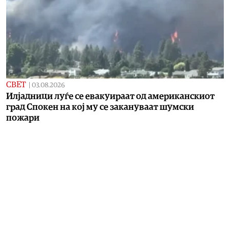
СВЕТ
|
03.08.2026
Илјадници луѓе се евакуираат од американскиот
град Спокен на кој му се закануваат шумски
пожари