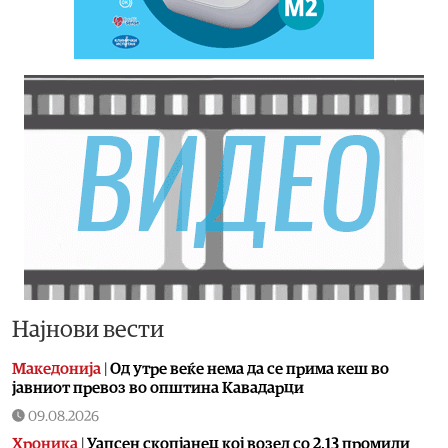
Најнови вести
Македонија
|
Од утре веќе немa да се прима кеш во
јавниот превоз во општина Кавадарци
09.08.2026
Хроника
|
Уапсен скопјанец кој возел со 2,13 промили