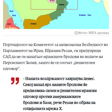
Фото: МИА архива
Портпаролот на Комитетот за национална безбедност во
Парламентот на Иран, Ебрахим Резаи, ги предупреди
САД да не ги напаѓаат иранските бродови во водите на
Персискиот Залив, зашто ќе се соочат „решителен
одговор“.
– Нашата воздржаност завршува денес.
Секој напад врз нашите бродови ќе
предизвика силен и решителен ирански
одговор против американските
бродови и бази, рече Резаи во објава на
социјалната мрежа Х.