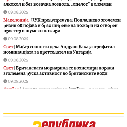
алкохол и без возачка дозвола, „опелот“ е одземен
09.08.2026
Македонија
|
ЦУК предупредува: Попладнево зголемен
ризик од појава и брзо ширење на пожари на отворен
простор и шумски пожари
09.08.2026
Свет
|
Маѓар соопшти дека Андраш Бака ја прифатил
номинацијата за претседател на Унгарија
09.08.2026
Свет
|
Британската морнарица се вознемири поради
зголемена руска активност во британските води
09.08.2026
Фудбал
|
Алмада стана најскап фудбалер во историјата
на аргентинската лига – од Атлетико премина во Ривер
Плата
09.08.2026
Останати спортови
|
Македонските тенисери со трофеј
го завршија настапот во конкуренција на двојки на
„Неоком опен 2026“