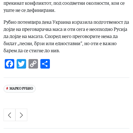
прекинат конфликтот, под соодветни околности, кои се
уште не се дефинирани.
Рубио потенцира дека Украина изразила подготвеност да
дојде на преговарачка маса и оти сега е неопходно Русија
да дојде на масата. Според него преговорите нема да
бидат „лесни, брзи или едноставни“, но оти е важно
барем да се стигне до нив.
Facebook
Twitter
Copy
Share
Link
МАРКО РУБИО