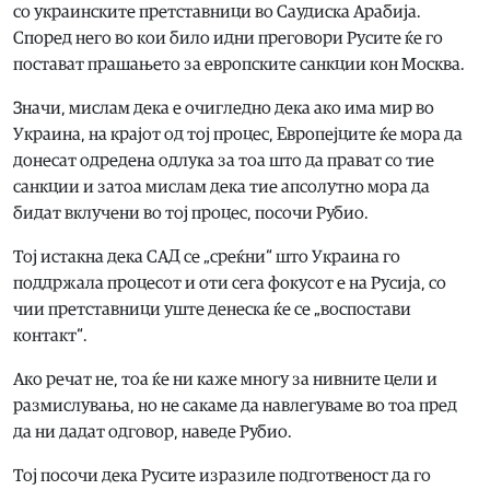
со украинските претставници во Саудиска Арабија.
Според него во кои било идни преговори Русите ќе го
постават прашањето за европските санкции кон Москва.
Значи, мислам дека е очигледно дека ако има мир во
Украина, на крајот од тој процес, Европејците ќе мора да
донесат одредена одлука за тоа што да прават со тие
санкции и затоа мислам дека тие апсолутно мора да
бидат вклучени во тој процес, посочи Рубио.
Тој истакна дека САД се „среќни“ што Украина го
поддржала процесот и оти сега фокусот е на Русија, со
чии претставници уште денеска ќе се „воспостави
контакт“.
Ако речат не, тоа ќе ни каже многу за нивните цели и
размислувања, но не сакаме да навлегуваме во тоа пред
да ни дадат одговор, наведе Рубио.
Тој посочи дека Русите изразиле подготвеност да го