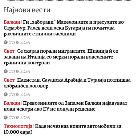
Најнови вести
Балкан
|
Ги „заборави“ Македонците и пресудите во
Стразбур: Радев вели дека Бугарија ги почитува
различните етнички заедници
07.08.2026
Свет
|
Се скараа поради мигрантите: Шпанија ѝ се
закани на Италија со мерки поради воведените
гранични контроли
07.08.2026
Свет
|
Пакистан, Саудиска Арабија и Турција потпишаа
одбранбен договор
07.08.2026
Балкан
|
Превозниците од Западен Балкан најавуваат
нови чекори ако ЕУ не понуди решение
07.08.2026
Технологија
|
Kаде исчезнаа новите автомобили за
10.000 евра?