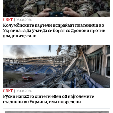
СВЕТ
|
08.08.2026
Колумбиските картели испраќаат платеници во
Украина за да учат да се борат со дронови против
владините сили
СВЕТ
|
08.08.2026
Руски напад го оштети еден од најголемите
стадиони во Украина, има повредени