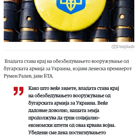
Unsplash
Владата става крај на обезбедувањето вооружување од
бугарската армија за Украина, изјави денеска премиерот
Румен Радев, јави БТА.
Како што веќе знаете, владата става крај
на обезбедувањето вооружување од
бугарската армија за Украина. Веќе
дадовме доволно, нашата земја
продолжува да трпи социјално-
економски штети од оваа крвава војна.
Убедени сме дека постигнувањето