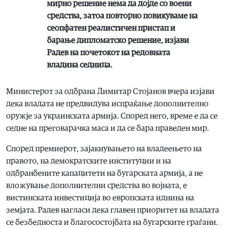
мирно решение нема да дојде со воени
средства, затоа повторно повикуваме на
сеопфатен реалистичен пристап и
барање дипломатско решение, изјави
Радев на почетокот на редовната
владина седница.
Министерот за одбрана Димитар Стојанов вчера изјави
дека владата не предвидува испраќање дополнително
оружје за украинската армија. Според него, време е да се
седне на преговарачка маса и да се бара праведен мир.
Според премиерот, зајакнувањето на владеењето на
правото, на демократските институции и на
одбранбените капацитети на бугарската армија, а не
вложување дополнителни средства во војната, е
вистинската инвестиција во европската иднина на
земјата. Радев нагласи дека главен приоритет на владата
се безбедноста и благосостојбата на бугарските граѓани.