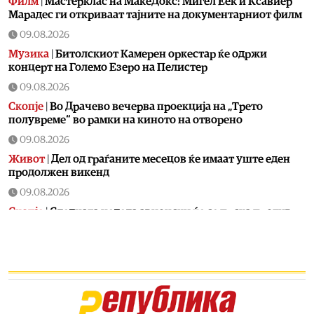
Филм
|
Мастерклас на МакеДокс: Мигел Еек и Ксавиер
Марадес ги откриваат тајните на документарниот филм
09.08.2026
Музика
|
Битолскиот Камерен оркестар ќе одржи
концерт на Големо Езеро на Пелистер
09.08.2026
Скопје
|
Во Драчево вечерва проекција на „Трето
полувреме“ во рамки на киното на отворено
09.08.2026
Живот
|
Дел од граѓаните месецов ќе имаат уште еден
продолжен викенд
09.08.2026
Скопје
|
Следната недела авионски ќе се прска против
комарци во Скопје
09.08.2026
Скопје
|
По пожарот во Волково жителите бараат
запуштените ниви да се расчистуваат или да следуваат
казни
09.08.2026