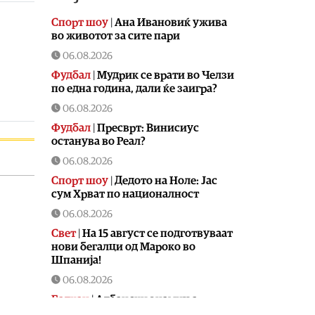
Спорт шоу
|
Aна Ивановиќ ужива
во животот за сите пари
06.08.2026
Фудбал
|
Мудрик се врати во Челзи
по една година, дали ќе заигра?
06.08.2026
Фудбал
|
Пресврт: Винисиус
останува во Реал?
06.08.2026
Спорт шоу
|
Дедото на Ноле: Јас
сум Хрват по националност
06.08.2026
Свет
|
На 15 август се подготвуваат
нови бегалци од Мароко во
Шпанија!
06.08.2026
Балкан
|
Албански знамиња
развиорени во европски Улцињ