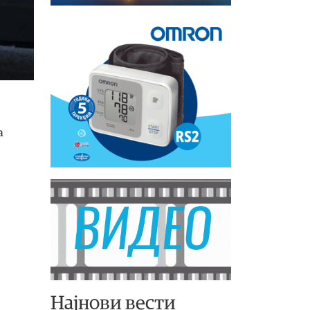
а
Најнови вести