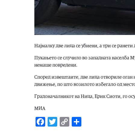
Најмалку две лица се убиени, а три се ранети
Пукањето се случило во западната населба Мул
немаше повредени.
Според извештаите, две лица отвориле оган 
движење, по што возилото избегало од место
Градоначалникот на Ница, Ерик Сиоти, го ос
МИА
Facebook
Twitter
Copy
Share
Link