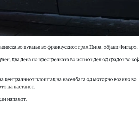
 денеска во пукање во францускиот град Ница, објави Фигаро.
ен, два дена по престрелката во истиот дел од градот во кој
на централниот плоштад на населбата од моторно возило во
то на настанот.
уди нападот.