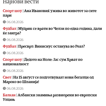
Најнови вести
Спорт шоу
|
Aна Ивановиќ ужива во животот за сите
пари
06.08.2026
Фудбал
|
Мудрик се врати во Челзи по една година, дали
ќе заигра?
06.08.2026
Фудбал
|
Пресврт: Винисиус останува во Реал?
06.08.2026
Спорт шоу
|
Дедото на Ноле: Јас сум Хрват по
националност
06.08.2026
Свет
|
На 15 август се подготвуваат нови бегалци од
Мароко во Шпанија!
06.08.2026
Балкан
|
Албански знамиња развиорени во европски
Улцињ