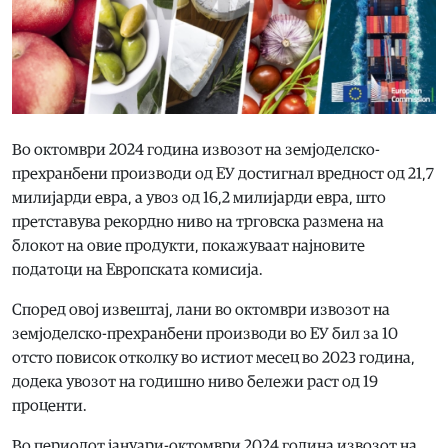
Во октомври 2024 година извозот на земјоделско-
прехранбени производи од ЕУ достигнал вредност од 21,7
милијарди евра, а увоз од 16,2 милијарди евра, што
претставува рекордно ниво на трговска размена на
блокот на овие продукти, покажуваат најновите
податоци на Европската комисија.
Според овој извештај, лани во октомври извозот на
земјоделско-прехранбени производи во ЕУ бил за 10
отсто повисок отколку во истиот месец во 2023 година,
додека увозот на годишно ниво бележи раст од 19
проценти.
Во периодот јануари-октомври 2024 година извозот на