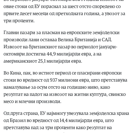
овие стоки од ЕУ пораснал за шест отсто споредено со
првите десет месеци од претходната година, а увозот за
три проценти.
Главни пазари за пласман на европските земјоделски
производи лани останаа Велика Британија и САД.
Извозот на британскиот пазар во периодот јануари-
октомври достигна 44,9 милијарди евра, а на
американскиот 25,1 милијарди евра.
Во Кина, пак, во истиот период се пласирани европски
стоки во вредност од 937 милиони евра, што претставува
намалување за осум отсто на годишно ниво, како
резултат на падот на извозот на житни култура, свинско
месо и млечни производи.
Од друга страна, ЕУ најмногу увезувала земјоделска храна
од Бразил во вредност од 14,4 милијарди евра, што
претставува пад за три проценти како резултат на