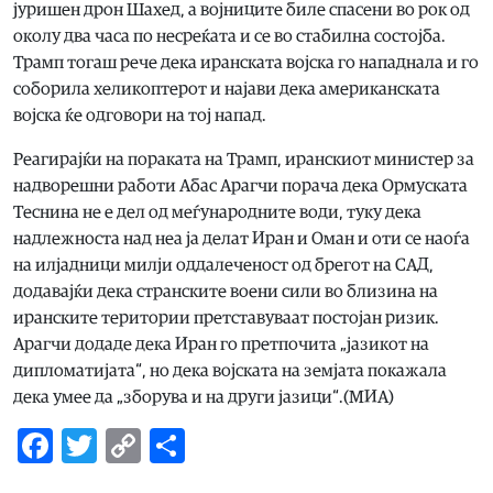
јуришен дрон Шахед, а војниците биле спасени во рок од
околу два часа по несреќата и се во стабилна состојба.
Трамп тогаш рече дека иранската војска го нападнала и го
соборила хеликоптерот и најави дека американската
војска ќе одговори на тој напад.
Реагирајќи на пораката на Трамп, иранскиот министер за
надворешни работи Абас Арагчи порача дека Ормуската
Теснина не е дел од меѓународните води, туку дека
надлежноста над неа ја делат Иран и Оман и оти се наоѓа
на илјадници милји оддалеченост од брегот на САД,
додавајќи дека странските воени сили во близина на
иранските територии претставуваат постојан ризик.
Арагчи додаде дека Иран го претпочита „јазикот на
дипломатијата“, но дека војската на земјата покажала
дека умее да „зборува и на други јазици“.(МИА)
Facebook
Twitter
Copy
Share
Link