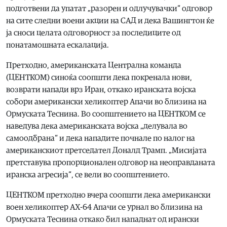
подготвени да упатат „разорен и одлучувачки“ одговор
на сите следни воени акции на САД и дека Вашингтон ќе
ја сноси целата одговорност за последиците од
понатамошната ескалација.
Претходно, американската Централна команда
(ЦЕНТКОМ) синоќа соопшти дека покренала нови,
возврати напади врз Иран, откако иранската војска
собори американски хеликоптер Апачи во близина на
Ормуската Теснина. Во соопштението на ЦЕНТКОМ се
наведува дека американската војска „делувала во
самоодбрана“ и дека нападите почнале по налог на
американскиот претседател Доналд Трамп. „Мисијата
претставува пропорционален одговор на неоправданата
иранска агресија“, се вели во соопштението.
ЦЕНТКОМ претходно вчера соопшти дека американски
воен хеликоптер АХ-64 Апачи се урнал во близина на
Ормуската Теснина откако бил нападнат од ирански