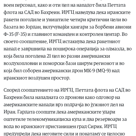
воен персонал, како и оти цел на нападот била Петтата
флота на САД во Бахреин. ИРГЦ наведува дека иранските
ракети погодиле и уништиле четири критични цели во
базата во Јордан, вклучувајќи хангари за борбени авиони
Ф-35 (F-35) и главниот команден и контролен центар. Во
своето соопштение, ИРГЦ истакнува дека ракетниот
напад е завршница на поширока операција за одмазда, во
која била погодена 21 цел во разни американски
воздухопловни и поморски бази ширум регионот и во
која бил соборен американски дрон МК-9 (MQ-9) над
иранскиот воздушен простор.
Според соопштението на ИРГЦ, Петтата флота на САД во
Бахреин била нападната со дронови како одговор на
американските напади врз подрачја во јужниот дел на
Иран. Гардата соопшти дека американските удари
оштетиле телекомуникациска кула и два резервоари за
вода во иранскиот пристанишен град Сирик. ИРГЦ
предупреди дека неговите сили и понатаму се целосно