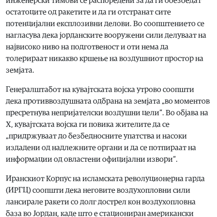
инженерски тимови се распоредени за да ги обезбедат
остатоците од ракетите и да ги отстранат сите
потенцијални експлозивни делови. Во соопштението се
нагласува дека јорданските вооружени сили делуваат на
највисоко ниво на подготвеност и оти нема да
толерираат никакво кршење на воздушниот простор на
земјата.
Генералштабот на кувајтската војска утрово соопшти
дека противвоздушната одбрана на земјата „во моментов
пресретнува непријателски воздушни цели“. Во објава на
Х, кувајтската војска ги повика жителите да се
„придржуваат до безбедносните упатства и насоки
издадени од надлежните органи и да се потпираат на
информации од овластени официјални извори“.
Иранскиот Корпус на исламската револуционерна гарда
(ИРГЦ) соопшти дека неговите воздухопловни сили
лансирале ракети со долг дострел кон воздухопловна
база во Јордан, каде што е стациониран американски