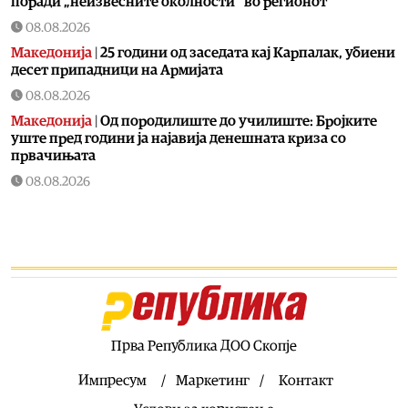
поради „неизвесните околности“ во регионот
08.08.2026
Македонија
|
25 години од заседата кај Карпалак, убиени
десет припадници на Армијата
08.08.2026
Македонија
|
Од породилиште до училиште: Бројките
уште пред години ја најавија денешната криза со
првачињата
08.08.2026
Кујнски тефтер
|
Ледено кафе со сладолед: Совршена
летна напивка која освежува и буди
08.08.2026
Здравје
|
Над 240 случаи на вирусот Западен Нил во
Европа, 13 регистрирани во Македонија
08.08.2026
Балкан
|
Тргнал за Германија, па по неколку километри
Прва Република ДОО Скопје
сфатил дека ја заборавил сопругата на граница
Импресум
Маркетинг
Контакт
08.08.2026