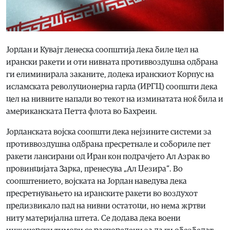
Јордан и Кувајт денеска соопштија дека биле цел на
ирански ракети и оти нивната противвоздушна одбрана
ги елиминирала заканите, додека иранскиот Корпус на
исламската револуционерна гарда (ИРГЦ) соопшти дека
цел на нивните напади во текот на изминатата ноќ била и
американската Петта флота во Бахреин.
Јорданската војска соопшти дека нејзините системи за
противвоздушна одбрана пресретнале и собориле пет
ракети лансирани од Иран кон подрачјето Ал Азрак во
провинцијата Зарка, пренесува „Ал Џезира“. Во
соопштението, војската на Јордан наведува дека
пресретнувањето на иранските ракети во воздухот
предизвикало пад на нивни остатоци, но нема жртви
ниту материјална штета. Се додава дека воени