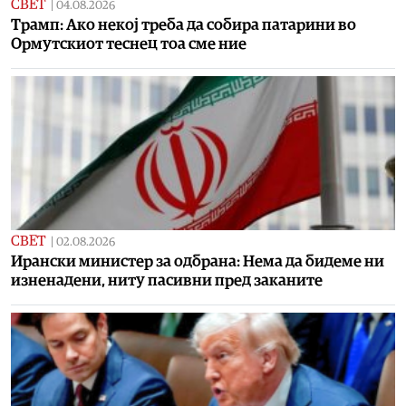
СВЕТ
|
04.08.2026
Tрамп: Ако некој треба да собира патарини во
Ормутскиот теснец тоа сме ние
СВЕТ
|
02.08.2026
Ирански министер за одбрана: Нема да бидеме ни
изненадени, ниту пасивни пред заканите