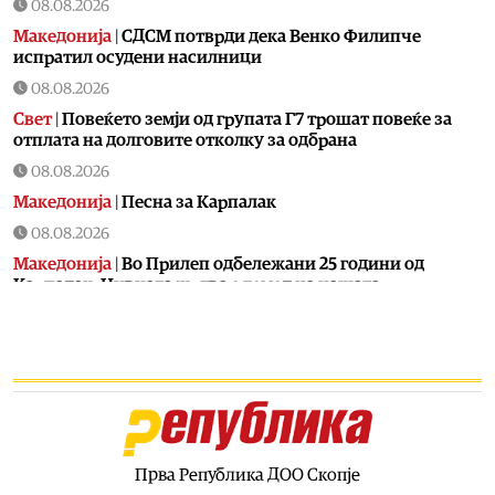
08.08.2026
Македонија
|
СДСМ потврди дека Венко Филипче
испратил осудени насилници
08.08.2026
Свет
|
Повеќето земји од групата Г7 трошат повеќе за
отплата на долговите отколку за одбрана
08.08.2026
Македонија
|
Песна за Карпалак
08.08.2026
Македонија
|
Во Прилеп одбележани 25 години од
Карпалак: Нивната жртва е темел на нашата
одговорност
08.08.2026
Македонија
|
Мерџановски: Со владин авион во Скопје
донесен пациент повреден на одмор во Турција
08.08.2026
Свет
|
Тројца силувале 14-годишно девојче во Германија:
Нема обвинение затоа што девојчето не можело ни да
Прва Република ДОО Скопје
плаче ни да вреска