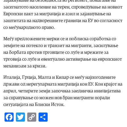
зајакнување на безбедноста во регионот, помагање на
засегнатото население на терен, спроведување на новиот
Европски пакт за миграција и азил и зајакнување на
заштитата на надворешните граници на ЕУ во согласност
со меѓународното право.
Меѓу предложените мерки се и поблиска соработка со
земјите на потекло и транзит на мигранти, засилување
на борбата против трговците со луѓе и мрежите за
трговија со луѓе и евентуално активирање на европскиот
механизам за кризи.
Италија, Грција, Малта и Кипар се меѓу најпогодените
држави од нерегуларната миграција кон ЕУ. Кон крајот на
април, четирите земји започнаа заедничка иницијатива
за справување со можен нов бран мигранти поради
ситуацијата на Блиски Исток.
Facebook
Twitter
Copy
Share
Link