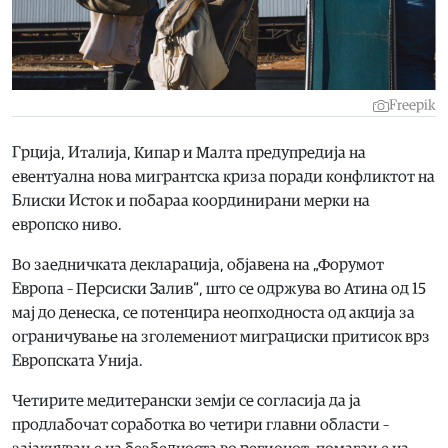
Freepik
Грција, Италија, Кипар и Малта предупредија на
евентуална нова мигрантска криза поради конфликтот на
Блиски Исток и побараа координирани мерки на
европско ниво.
Во заедничката декларација, објавена на „Форумот
Европа – Персиски Залив“, што се одржува во Атина од 15
мај до денеска, се потенцира неопходноста од акција за
ограничување на зголемениот миграциски притисок врз
Европската Унија.
Четирите медитерански земји се согласија да ја
продлабочат соработка во четири главни области –