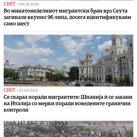
СВЕТ
|
08.08.2026
Во минатонеделниот мигрантски бран врз Сеута
загинале вкупно 96 лица, досега идентификувани
само шест
СВЕТ
|
07.08.2026
Се скараа поради мигрантите: Шпанија ѝ се закани
на Италија со мерки поради воведените гранични
контроли