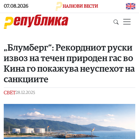
Skip to main content
07.08.2026
НАЈНОВИ ВЕСТИ
„Блумберг“: Рекордниот руски
извоз на течен природен гас во
Кина го покажува неуспехот на
санкциите
СВЕТ
28.12.2025