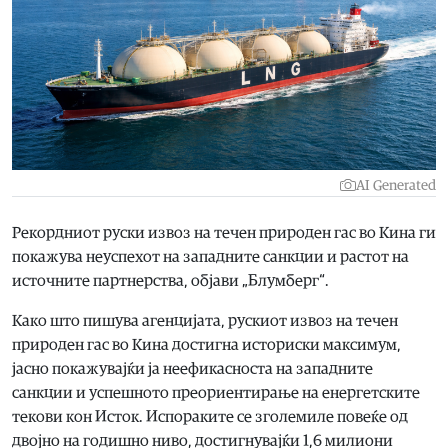
AI Generated
Рекордниот руски извоз на течен природен гас во Кина ги
покажува неуспехот на западните санкции и растот на
источните партнерства, објави „Блумберг“.
Како што пишува агенцијата, рускиот извоз на течен
природен гас во Кина достигна историски максимум,
јасно покажувајќи ја неефикасноста на западните
санкции и успешното преориентирање на енергетските
текови кон Исток. Испораките се зголемиле повеќе од
двојно на годишно ниво, достигнувајќи 1,6 милиони