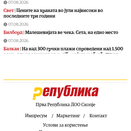
07.08.2026
Свет
|
Цените на храната во јули највисоки во
последните три години
07.08.2026
Билборд
|
Малешевијата ве чека. Сета, на едно место
07.08.2026
Балкан
|
На над 300 грчки плажи спроведени над 1.500
контроли за заштита на крајбрежјето и обезбедување
слободен пристап за граѓаните
07.08.2026
Свет
|
Калас: Новите руски напади се дополнителна
причина за заострување на санкциите против Москва
07.08.2026
Македонија
|
Во клучен период за Артан Груби,
неговиот адвокат одмара
Прва Република ДОО Скопје
07.08.2026
Импресум
Маркетинг
Контакт
Свет
|
Санчез свика координативен состанок за
Услови за користење
ситуацијата во Сеута по новиот бран мигранти