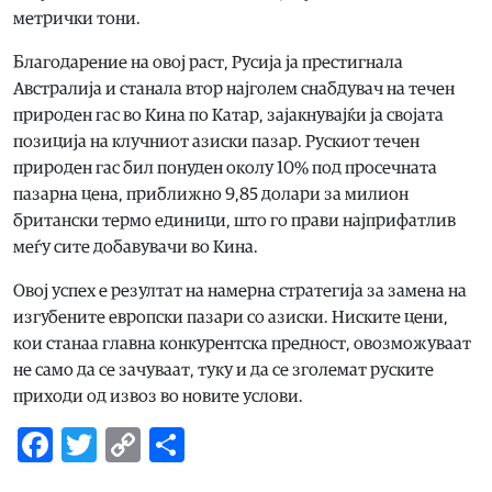
метрички тони.
Благодарение на овој раст, Русија ја престигнала
Австралија и станала втор најголем снабдувач на течен
природен гас во Кина по Катар, зајакнувајќи ја својата
позиција на клучниот азиски пазар. Рускиот течен
природен гас бил понуден околу 10% под просечната
пазарна цена, приближно 9,85 долари за милион
британски термо единици, што го прави најприфатлив
меѓу сите добавувачи во Кина.
Овој успех е резултат на намерна стратегија за замена на
изгубените европски пазари со азиски. Ниските цени,
кои станаа главна конкурентска предност, овозможуваат
не само да се зачуваат, туку и да се зголемат руските
приходи од извоз во новите услови.
Facebook
Twitter
Copy
Share
Link