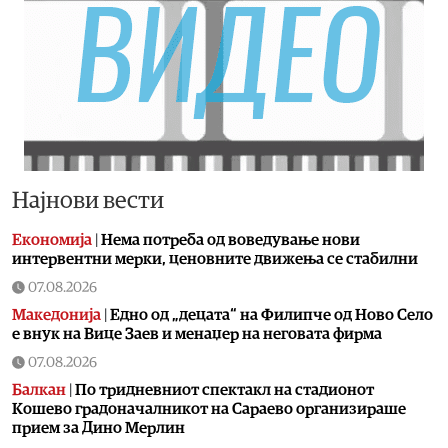
Најнови вести
Економија
|
Нема потреба од воведување нови
интервентни мерки, ценовните движења се стабилни
07.08.2026
Македонија
|
Едно од „децата“ на Филипче од Ново Село
е внук на Вице Заев и менаџер на неговата фирма
07.08.2026
Балкан
|
По тридневниот спектакл на стадионот
Кошево градоначалникот на Сараево организираше
прием за Дино Мерлин