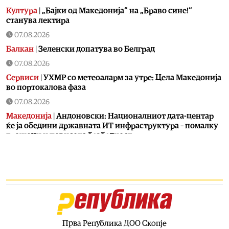
Култура
|
„Бајки од Македонија“ на „Браво сине!“
станува лектира
07.08.2026
Балкан
|
Зеленски допатува во Белград
07.08.2026
Сервиси
|
УХМР со метеоаларм за утре: Цела Македонија
во портокалова фаза
07.08.2026
Македонија
|
Андоновски: Националниот дата-центар
ќе ја обедини државната ИТ инфраструктура – помалку
трошоци и повисока безбедност
07.08.2026
Живот
|
Збогум на 24-часовниот ден: Земјата полека се
забавува – еве кога денот би можел да стане 25 часа
07.08.2026
Економија
|
Скокна минималниот износ за К-15 – Еве
колку пари ќе ни легнат на сметка годинава
Прва Република ДОО Скопје
07.08.2026