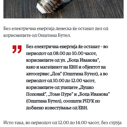
Без електрична енергија денеска ќе останат дел од
корисниците од Општина Бутел.
Без електрична енергија ќе останат – во
периодот од 08.00 до 10.00 часот,
корисниците од ул. „Боца Иванова“,
како и магацинот на ЕВН и објектот на
автосервис „Дон“ (Општина Бутел), а во
периодот од 10.00 до 12.00 часот,
корисниците од улиците „Душко
Поповиќ“, „Томе Пуре“ и „Боца Иванова“
(Општина Бутел), соопшти РЦУК по
добиено известување од ЕВН.
Исто така, во периодот од 12.00 до 14.00 часот, без струја