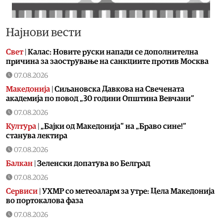
Најнови вести
Свет
|
Калас: Новите руски напади се дополнителна
причина за заострување на санкциите против Москва
07.08.2026
Македонија
|
Сиљановска Давкова на Свечената
академија по повод „30 години Општина Вевчани“
07.08.2026
Култура
|
„Бајки од Македонија“ на „Браво сине!“
станува лектира
07.08.2026
Балкан
|
Зеленски допатува во Белград
07.08.2026
Сервиси
|
УХМР со метеоаларм за утре: Цела Македонија
во портокалова фаза
07.08.2026