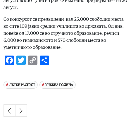
августовскиот уписен рок ќе има едно пријавување – на 20
август.
Со конкурсот се предвидени над 25.000 слободни места
во сите 109 јавни средни училишта во државата. Од нив,
повеќе од 17.000 се во стручното образование, речиси
6.000 во гимназиското и 570 слободни места во
уметничкото образование.
Facebook
Twitter
Copy
Share
Link
ЛЕТЕН РАСПУСТ
УЧЕБНА ГОДИНА