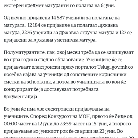
екстерен предмет матуранти го полагаа на 6 јуни.
Од вкупно пријавени 14 587 ученици за полагање на
матурата, 12 184 се пријавиле да полагаат државна
матура, 2276 ученици за државна стручна матура и 127 се
пријавени за државна уметничка матура.
Полуматурантите, пак, овој месец треба да се запишуваат
во прва година средно образование. Учениците ќе се
пријавуваат електронски преку порталот Uslugi.gov.mk со
посебна најава за ученици од сопствените кориснички
сметки на schools.mk, а потоа во училиштата во кои ќе
конкурираат ќе ја доставуваат потребната
документација.
Во јуни ќе има две електронски пријавувања на
учениците. Според Конкурсот на МОН, првото ќе биде од
00:00 часот на 12 јуни до 23:59 часот на 15 јуни, а второто
пријавување во јунскиот рок ќе се врши на 23 јуни. Во