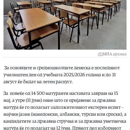
МИА архива
За основците и средношколците денеска е последниот
училиштен ден од учебната 2025/2026 година и до 31
август ќе бидат на летен распуст.
За повеќе од 14 500 матуранти наставата заврши на 15
мај, а утре (11 јуни) оние што се пријавени за државна
матура ќе го полагаат задолжителниот екстерен испит –
мајчин јазик (македонски, албански, турски или српски), а
кандидатите за државна стручна и за државна уметничка
матура ќе го полагаат на 12 јуни. Првиот дел изборниот