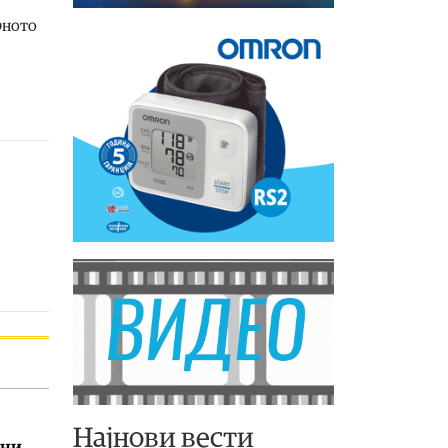
рното
Најнови вести
они