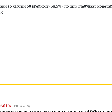
ани во хартии од вредност (68,5%), по што следуваат монета
.с
ОМИЈА
|
08.07.2026
ните резерви на крајот на јуни на ниво од 4.936 мили