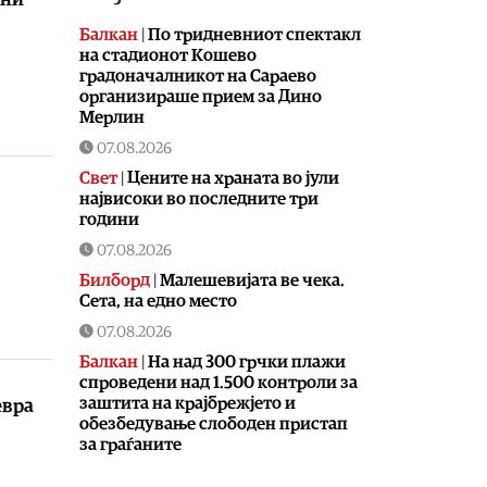
Балкан
|
По тридневниот спектакл
на стадионот Кошево
градоначалникот на Сараево
организираше прием за Дино
Мерлин
07.08.2026
Свет
|
Цените на храната во јули
највисоки во последните три
години
07.08.2026
Билборд
|
Малешевијата ве чека.
Сета, на едно место
07.08.2026
Балкан
|
На над 300 грчки плажи
спроведени над 1.500 контроли за
заштита на крајбрежјето и
евра
обезбедување слободен пристап
за граѓаните
07.08.2026