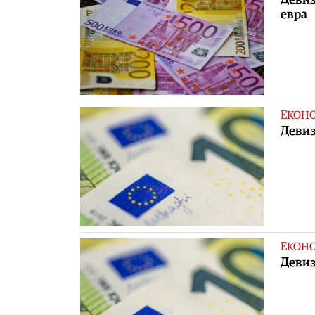
евра
ЕКОН
Девиз
ЕКОН
Девиз