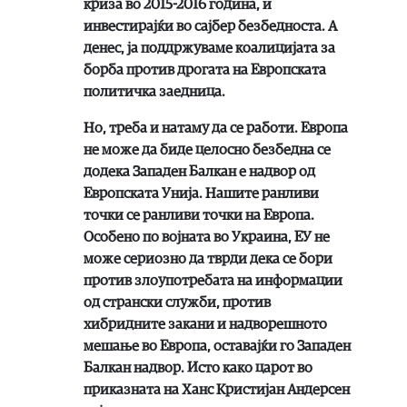
криза во 2015-2016 година, и
инвестирајќи во сајбер безбедноста. А
денес, ја поддржуваме коалицијата за
борба против дрогата на Европската
политичка заедница.
Но, треба и натаму да се работи. Европа
не може да биде целосно безбедна се
додека Западен Балкан е надвор од
Европската Унија. Нашите ранливи
точки се ранливи точки на Европа.
Особено по војната во Украина, ЕУ не
може сериозно да тврди дека се бори
против злоупотребата на информации
од странски служби, против
хибридните закани и надворешното
мешање во Европа, оставајќи го Западен
Балкан надвор. Исто како царот во
приказната на Ханс Кристијан Андерсен