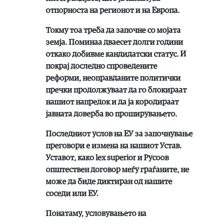
отпорноста на регионот и на Европа.
Токму тоа треба да започне со мојата
земја. Поминаа дваесет долги години
откако добивме кандидатски статус. И
покрај доследно спроведените
реформи, неоправданите политички
пречки продолжуваат да го блокираат
нашиот напредок и да ја кородираат
јавната доверба во проширувањето.
Последниот услов на ЕУ за започнување
преговори е измена на нашиот Устав.
Уставот, како lex superior и Русоов
општествен договор меѓу граѓаните, не
може да биде диктиран од нашите
соседи или ЕУ.
Понатаму, условувањето на