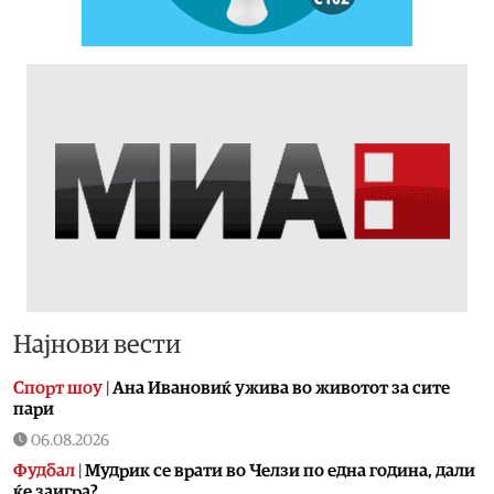
Најнови вести
Спорт шоу
|
Aна Ивановиќ ужива во животот за сите
пари
06.08.2026
Фудбал
|
Мудрик се врати во Челзи по една година, дали
ќе заигра?