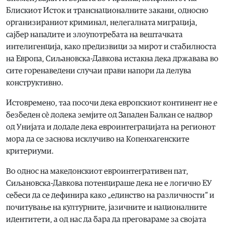
Блискиот Исток и транснационалните закани, односно
организираниот криминал, нелегалната миграција,
сајбер нападите и злоупотребата на вештачката
интелигенција, како предизвици за мирот и стабилноста
на Европа, Сиљановска-Давкова истакна дека државава во
сите горенаведени случаи прави напори да делува
конструктивно.
Истовремено, таа посочи дека европскиот континент не е
безбеден сè додека земјите од Западен Балкан се надвор
од Унијата и додаде дека евроинтеграцијата на регионот
мора да се заснова исклучиво на Копенхагенските
критериуми.
Во однос на македонскиот евроинтегративен пат,
Сиљановска-Давкова потенцираше дека не е логично ЕУ
себеси да се дефинира како „единство на различности“ и
почитување на културните, јазичните и националните
идентитети, а од нас да бара да преговараме за својата