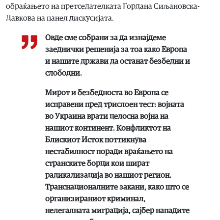
обраќањето на претседателката Гордана Сиљановска-
Давкова на панел дискусијата.
Овде сме собрани за да изнајдеме
заеднички решенија за тоа како Европа
и нашите држави да останат безбедни и
слободни.
Мирот и безбедноста во Европа се
исправени пред трислоен тест: војната
во Украина врати целосна војна на
нашиот континент. Конфликтот на
Блискиот Исток поттикнува
нестабилност поради враќањето на
странските борци кои шират
радикализација во нашиот регион.
Транснационалните закани, како што се
организираниот криминал,
нелегалната миграција, сајбер нападите