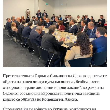
Претседателката Гордана Сиљановска-Давкова денеска се
обрати на панел дискусијата насловена „Безбедност и
отпорност – традиционални и нови закани”, во рамки на
Седмиот состанок на Европската политичка заедница
којшто се одржува во Копенхаген, Данска.
Споменувајќи ги војната во Украина, конфликтот на