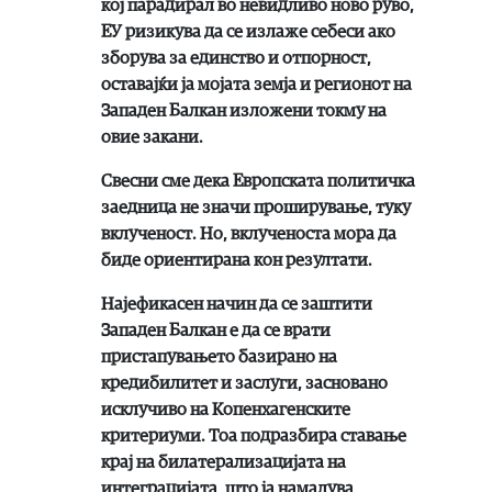
кој парадирал во невидливо ново руво,
ЕУ ризикува да се излаже себеси ако
зборува за единство и отпорност,
оставајќи ја мојата земја и регионот на
Западен Балкан изложени токму на
овие закани.
Свесни сме дека Европската политичка
заедница не значи проширување, туку
вклученост. Но, вклученоста мора да
биде ориентирана кон резултати.
Најефикасен начин да се заштити
Западен Балкан е да се врати
пристапувањето базирано на
кредибилитет и заслуги, засновано
исклучиво на Копенхагенските
критериуми. Тоа подразбира ставање
крај на билатерализацијата на
интеграцијата, што ја намалува