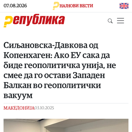
Skip to main content
07.08.2026
НАЈНОВИ ВЕСТИ
Сиљановска-Давкова од
Копенхаген: Ако ЕУ сака да
биде геополитичка унија, не
смее да го остави Западен
Балкан во геополитички
вакуум
МАКЕДОНИЈА
03.10.2025