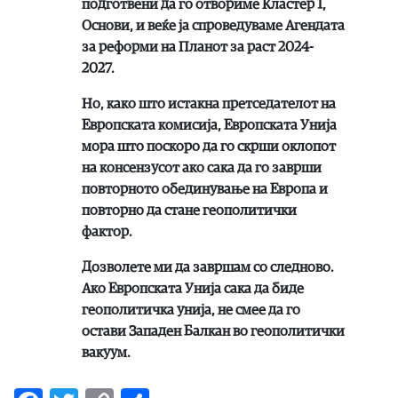
подготвени да го отвориме Кластер 1,
Основи, и веќе ја спроведуваме Агендата
за реформи на Планот за раст 2024-
2027.
Но, како што истакна претседателот на
Европската комисија, Европската Унија
мора што поскоро да го скрши оклопот
на консензусот ако сака да го заврши
повторното обединување на Европа и
повторно да стане геополитички
фактор.
Дозволете ми да завршам со следново.
Ако Европската Унија сака да биде
геополитичка унија, не смее да го
остави Западен Балкан во геополитички
вакуум.