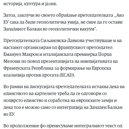
историја, култура и јазик.
Затоа, заклучи во своето обраќање претседателката ,,Ако
ЕУ сака да биде геополитичка унија, не смее да го остави
Западниот Балкан во геополитички вакуум”.
Претседателката Сиљановска-Давкова учествуваше и на
настанот организиран од францускиот претседател
Емануел Макрон и италијанската премиерка Џорџа
Мелони по повод презентацијата на иницијативата на
Француската Република за формирање на Европска
коалиција против дрогата (ECAD).
Во рамки на дискусијата претседателката истакна дека на
единството на картелите треба да се одговори со
поцврсто единство и соработка на европските земји и
дека тоа е можно само со интеграција на Западен Балкан
во ЕУ.
Во продолжение фо пренесуваме интегралниот текст од