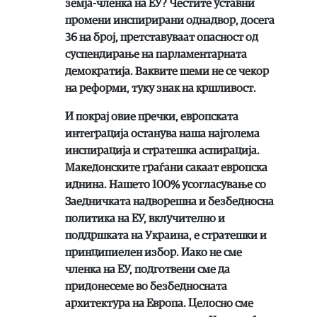
земја-членка на ЕУ? Честите уставни
промени инспирирани однадвор, досега
36 на број, претставуваат опасност од
суспендирање на парламентарната
демократија. Ваквите шеми не се чекор
на реформи, туку знак на кршливост.
И покрај овие пречки, европската
интеграција останува наша најголема
инспирација и стратешка аспирација.
Македонските граѓани сакаат европска
иднина. Нашето 100% усогласување со
Заедничката надворешна и безбедносна
политика на ЕУ, вклучително и
поддршката на Украина, е стратешки и
принципиелен избор. Иако не сме
членка на ЕУ, подготвени сме да
придонесеме во безбедносната
архитектура на Европа. Целосно сме