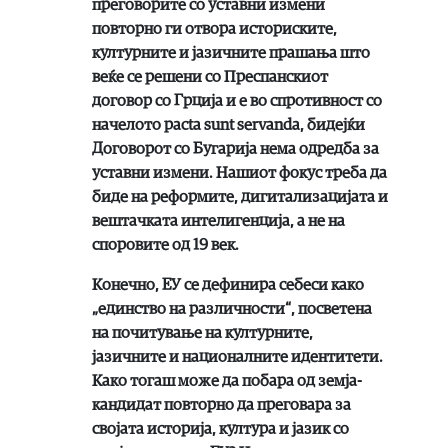
преговорите со уставни измени
повторно ги отвора историските,
културните и јазичните прашања што
веќе се решени со Преспанскиот
договор со Грција и е во спротивност со
начелото pacta sunt servanda, бидејќи
Договорот со Бугарија нема одредба за
уставни измени. Нашиот фокус треба да
биде на реформите, дигитализацијата и
вештачката интелигенција, а не на
споровите од 19 век.
Конечно, ЕУ се дефинира себеси како
„единство на различности“, посветена
на почитување на културните,
јазичните и националните идентитети.
Како тогаш може да побара од земја-
кандидат повторно да преговара за
својата историја, култура и јазик со