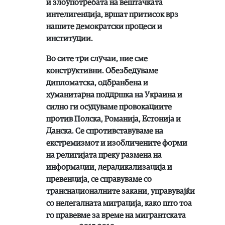
и злоупотребата на вештачката
интелигенција, вршат притисок врз
нашите демократски процеси и
институции.
Во сите три случаи, ние сме
конструктивни. Обезбедуваме
дипломатска, одбранбена и
хуманитарна поддршка на Украина и
силно ги осудуваме провокациите
против Полска, Романија, Естонија и
Данска. Се спротивставуваме на
екстремизмот и изобличените форми
на религијата преку размена на
информации, дерадикализација и
превенција, се справуваме со
транснационалните закани, управувајќи
со нелегалната миграција, како што тоа
го правевме за време на мигрантската