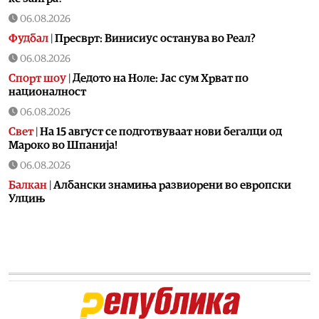
06.08.2026
Фудбал
|
Пресврт: Винисиус останува во Реал?
06.08.2026
Спорт шоу
|
Дедото на Ноле: Јас сум Хрват по
националност
06.08.2026
Свет
|
На 15 август се подготвуваат нови бегалци од
Мароко во Шпанија!
06.08.2026
Балкан
|
Албански знамиња развиорени во европски
Улцињ
06.08.2026
Балкан
|
Зеленски в сабота во официјална посета на
Србија, ќе се сретне со Вучиќ
06.08.2026
Македонија
|
Помалку првачиња, помалку иднина:
Демографската криза веќе стигна до училишните
клупи