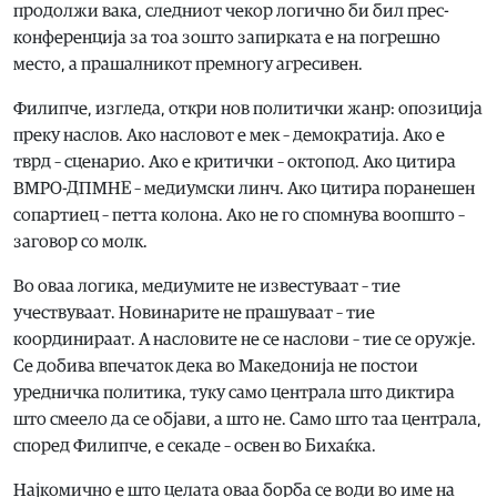
продолжи вака, следниот чекор логично би бил прес-
конференција за тоа зошто запирката е на погрешно
место, а прашалникот премногу агресивен.
Филипче, изгледа, откри нов политички жанр: опозиција
преку наслов. Ако насловот е мек – демократија. Ако е
тврд – сценарио. Ако е критички – октопод. Ако цитира
ВМРО-ДПМНЕ – медиумски линч. Ако цитира поранешен
сопартиец – петта колона. Ако не го спомнува воопшто –
заговор со молк.
Во оваа логика, медиумите не известуваат – тие
учествуваат. Новинарите не прашуваат – тие
координираат. А насловите не се наслови – тие се оружје.
Се добива впечаток дека во Македонија не постои
уредничка политика, туку само централа што диктира
што смеело да се објави, а што не. Само што таа централа,
според Филипче, е секаде – освен во Бихаќка.
Најкомично е што целата оваа борба се води во име на