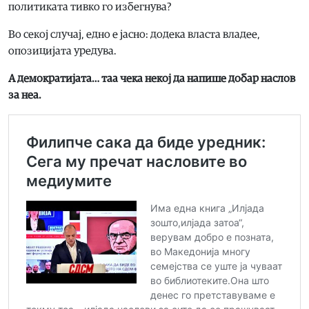
политиката тивко го избегнува?
Во секој случај, едно е јасно: додека власта владее,
опозицијата уредува.
А демократијата… таа чека некој да напише добар наслов
за неа.