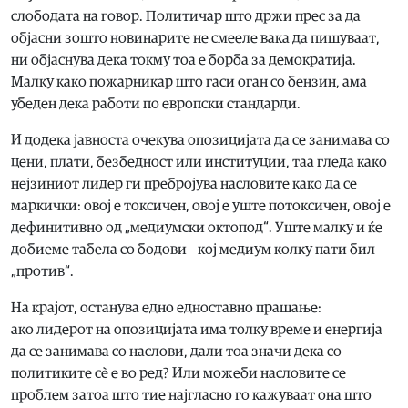
слободата на говор. Политичар што држи прес за да
објасни зошто новинарите не смееле вака да пишуваат,
ни објаснува дека токму тоа е борба за демократија.
Малку како пожарникар што гаси оган со бензин, ама
убеден дека работи по европски стандарди.
И додека јавноста очекува опозицијата да се занимава со
цени, плати, безбедност или институции, таа гледа како
нејзиниот лидер ги пребројува насловите како да се
маркички: овој е токсичен, овој е уште потоксичен, овој е
дефинитивно од „медиумски октопод“. Уште малку и ќе
добиеме табела со бодови – кој медиум колку пати бил
„против“.
На крајот, останува едно едноставно прашање:
ако лидерот на опозицијата има толку време и енергија
да се занимава со наслови, дали тоа значи дека со
политиките сè е во ред? Или можеби насловите се
проблем затоа што тие најгласно го кажуваат она што