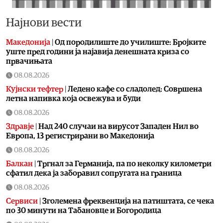
Најнови вести
Македонија
|
Од породилиште до училиште: Бројките
уште пред години ја најавија денешната криза со
првачињата
08.08.2026
Кујнски тефтер
|
Ледено кафе со сладолед: Совршена
летна напивка која освежува и буди
08.08.2026
Здравје
|
Над 240 случаи на вирусот Западен Нил во
Европа, 13 регистрирани во Македонија
08.08.2026
Балкан
|
Тргнал за Германија, па по неколку километри
сфатил дека ја заборавил сопругата на граница
08.08.2026
Сервиси
|
Зголемена фреквенција на патиштата, се чека
по 30 минути на Табановце и Богородица