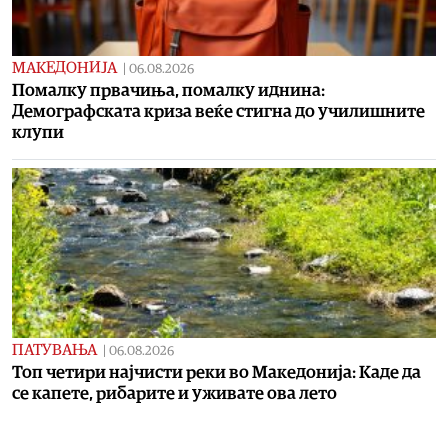
МАКЕДОНИЈА
|
06.08.2026
Помалку првачиња, помалку иднина:
Демографската криза веќе стигна до училишните
клупи
ПАТУВАЊА
|
06.08.2026
Топ четири најчисти реки во Македонија: Каде да
се капете, рибарите и уживате ова лето