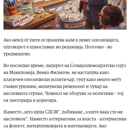
Ако некој сè уште се прашува каде е денес опозицијата,
одговорот е едноставен: во редакција. Поточно – во
уредништво.
Во последно време, лидерот на Социјалдемократски сојуз
на Македонија, Венко Филипче, не настапува како
класичен опозициски политичар, туку како нешто меѓу
главен уредник, медиумски рецензент и чувар на
насловната страна. Човекот не зборува за политики – тој
ги лекторира и корегира.
Наместо „што нуди СДСМ“, добиваме „зошто вака сте ме
насловиле“. Наместо алтернатива за власта – алтернатива
за фонтот, интерпункцијата и интонацијата. Ако