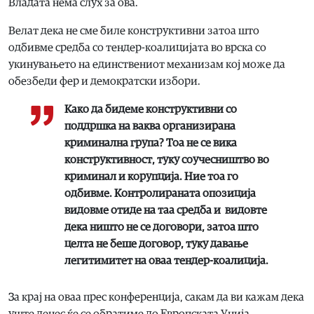
Владата нема слух за ова.
Велат дека не сме биле конструктивни затоа што
одбивме средба со тендер-коалицијата во врска со
укинувањето на единствениот механизам кој може да
обезбеди фер и демократски избори.
Како да бидеме конструктивни со
поддршка на ваква организирана
криминална група? Тоа не се вика
конструктивност, туку соучесништво во
криминал и корупција. Ние тоа го
одбивме. Контролираната опозиција
видовме отиде на таа средба и видовте
дека ништо не се договори, затоа што
целта не беше договор, туку давање
легитимитет на оваа тендер-коалиција.
За крај на оваа прес конференција, сакам да ви кажам дека