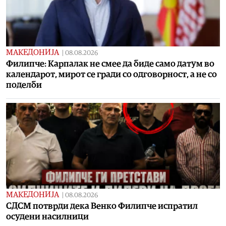
МАКЕДОНИЈА
|
08.08.2026
Филипче: Карпалак не смее да биде само датум во
календарот, мирот се гради со одговорност, а не со
поделби
МАКЕДОНИЈА
|
08.08.2026
СДСМ потврди дека Венко Филипче испратил
осудени насилници