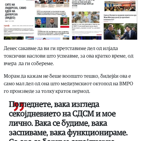
Денес сакавме да ви ги претставиме дел од илјада
токсични наслови што успеавме, за ова кратко време, од
вчера да ги собереме.
Морам да кажам не беше воопшто тешко, бидејќи ова е
само мал дел од она што медиумскиот октопод на ВМРО
го произведе за толку краток период.
Погледнете, вака изгледа
секојдневието на СДСМ и мое
лично. Вака се будиме, вака
заспиваме, вака функционираме.