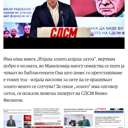
Има една книга „Илјада зошто,илјада затоа“, верувам
добро е позната, во Македонија многу семејства се уште ја
чуваат во библиотеките.Она што денес го претставуваме
е токму тоа – илјада наслови за сите да се прашуваат
зошто нешто се случува? За секое „зошто“ има одговор
затоа, се пожали денеска лидерот на СДСМ Венко
Филипче.