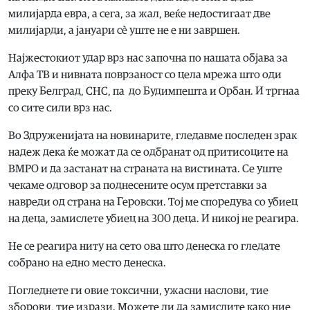
милијарда евра, а сега, за жал, веќе недостигаат две
милијарди, а јануари сè уште не е ни завршен.
Најжестокиот удар врз нас започна по нашата објава за
Алфа ТВ и нивната поврзаност со цела мрежа што оди
преку Белград, СНС, па до Будимпешта и Орбан. И тргнаа
со сите сили врз нас.
Во Здруженијата на новинарите, гледавме последен зрак
надеж дека ќе можат да се одбранат од притисоците на
ВМРО и да застанат на страната на вистината. Се уште
чекаме одговор за поднесените осум претставки за
навреди од страна на Геровски. Тој ме споредува со убиец
на деца, замислете убиец на 300 деца. И никој не реагира.
Не се реагира ниту на сето ова што денеска го гледате
собрано на едно место денеска.
Погледнете ги овие токсични, ужасни наслови, тие
зборови, тие изрази. Можете ли да замислите како ние