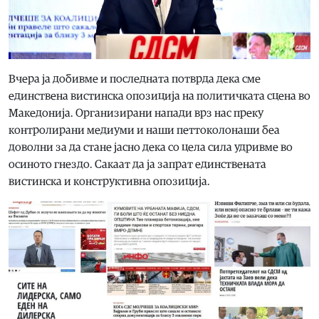
Вчера ја добивме и последната потврда дека сме
единствена вистинска опозиција на политичката сцена во
Македонија. Организирани напади врз нас преку
контролирани медиуми и наши петтоколонаши беа
доволни за да стане јасно дека со цела сила удривме во
осиното гнездо. Сакаат да ја запрат единствената
вистинска и конструктивна опозиција.