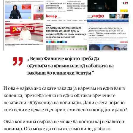
„ Венко Филипче којшто треба да
одговара за криминали од набавката на
вакцини до клинички центри “
И ова е најава ако сакате така да ја наречам на една ваша
колешка, претседателка на едно од таканаречените
независни здруженија на новинари. Дали е сега појасно
кога велиме дека е сценарио, смислено и координирано?
Оваа количина омраза не може да постои кај независен
новинар. Ова може да го каже само лице длабоко