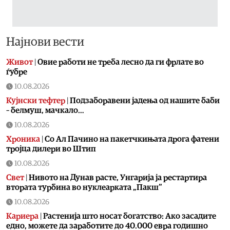
Најнови вести
Живот
|
Овие работи не треба лесно да ги фрлате во
ѓубре
10.08.2026
Кујнски тефтер
|
Подзаборавени јадења од нашите баби
– белмуш, мачкало…
10.08.2026
Хроника
|
Со Ал Пачино на пакетчкињата дрога фатени
тројца дилери во Штип
10.08.2026
Свет
|
Нивото на Дунав расте, Унгарија ја рестартира
втората турбина во нуклеарката „Пакш“
10.08.2026
Кариера
|
Растенија што носат богатство: Ако засадите
едно, можете да заработите до 40.000 евра годишно