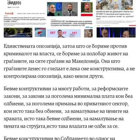
Единствената опозиција, затоа што се бориме против
криминалот на власта, се бориме за подобар живот на
граѓаните, на сите граѓани на Македонија. Она што
граѓаните денес го гледаат е дека сме конструктивна, а не
контролирана опозиција, како некои други.
Бевме контруктивни за многу работи, за реформските
закони, за закони за поголема минимална плата кои беа
одбиени, за поголеми примања во приватниот сектор,
кои исто така беа обиени, за намалување на цените на
храната, исто така бевме одбиени, за намалување на
цената на струјата,исто така владата не одби за се.
Бевме конструктивни во Собранието во однос на