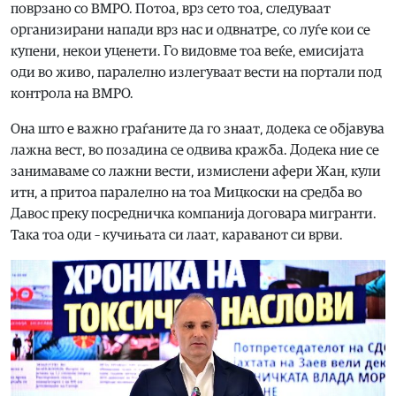
поврзано со ВМРО. Потоа, врз сето тоа, следуваат
организирани напади врз нас и одвнатре, со луѓе кои се
купени, некои уценети. Го видовме тоа веќе, емисијата
оди во живо, паралелно излегуваат вести на портали под
контрола на ВМРО.
Она што е важно граѓаните да го знаат, додека се објавува
лажна вест, во позадина се одвива кражба. Додека ние се
занимаваме со лажни вести, измислени афери Жан, кули
итн, а притоа паралелно на тоа Мицкоски на средба во
Давос преку посредничка компанија договара мигранти.
Така тоа оди – кучињата си лаат, караванот си врви.