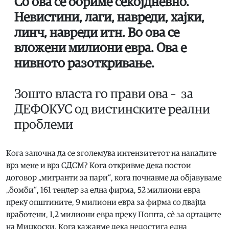
Со ова се бориме секојдневно.
Невистини, лаги, навреди, хајки,
линч, навреди итн. Во ова се
вложени милиони евра. Ова е
нивното разоткривање.
Зошто власта го прави ова – за
ДЕФОКУС од вистинските реални
проблеми
Кога започна да се зголемува интензитетот на нападите
врз мене и врз СДСМ? Кога откривме дека постои
договор „мигранти за пари“, кога почнавме да објавуваме
„бомби“, 161 тендер за една фирма, 52 милиони евра
преку општините, 9 милиони евра за фирма со двајца
вработени, 1,2 милиони евра преку Пошта, сè за ортаците
на Мицкоски. Кога кажавме дека недостига една