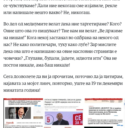
се чувствуваме? Дали ние некогаш сме изјавиле, рекле
или напишале нешто вакво? Не, никогаш.
Во дел од медиумите велат дека ние таргетираме? Кого?
Оние што ова го пишуваат? Тие нам ни велат „Ве држиме
на нишан!“ Кога некој застанал во одбрана на некого од
нас? Не како политичари, туку како луѓе? Зар мислите
дека ова што е напишано на овие насловни страници е
човечки? „Глупави, будали, јадете, идиоти итн“ Ова не
постои никаде, ама баш никаде!
Сега дозволете да ви ја прочитам, поточно да ја цитирам,
најавата за мојот линч, повторно, уште на 19 ти декември
минатата година!