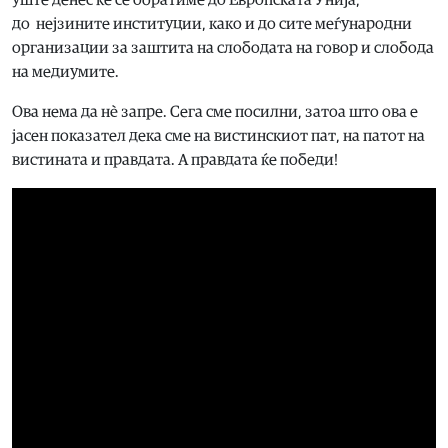
уште денес ќе се обратиме до Европската Унија,
до нејзините институции, како и до сите меѓународни
организации за заштита на слободата на говор и слобода
на медиумите.
Ова нема да нè запре. Сега сме посилни, затоа што ова е
јасен показател дека сме на вистинскиот пат, на патот на
вистината и правдата. А правдата ќе победи!