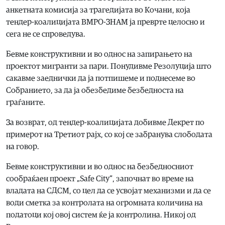
анкетната комисија за трагедијата во Кочани, која
тендер-коалицијата ВМРО-ЗНАМ ја преврте целосно и
сега не се спроведува.
Бевме конструктивни и во однос на запирањето на
проектот мигранти за пари. Понудивме Резолуција што
сакавме заеднички да ја потпишеме и поднесеме во
Собранието, за да ја обезбедиме безбедноста на
граѓаните.
За возврат, од тендер-коалицијата добивме Декрет по
примерот на Третиот рајх, со кој се забранува слободата
на говор.
Бевме конструктивни и во однос на безбедносниот
сообраќаен проект „Safe City“, започнат во време на
владата на СДСМ, со цел да се усвојат механизми и да се
води сметка за контролата на огромната количина на
податоци кој овој систем ќе ја контролина. Никој од