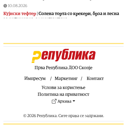
10.08.2026
Кујнски тефтер
|
Солена торта со крекери, брза и лесна
за подготовка, а многу вкусна
10.08.2026
Македонија
|
Уште две недели од куќниот притвор за
Груби, обвинение сè уште нема – ВРЕДИ и ДУИ со нови
обвинувања
10.08.2026
Сервиси
|
Многу жешко со температури до 40 степени
следните два дена, од четврток мало освежување
Прва Република ДОО Скопје
10.08.2026
Импресум
Маркетинг
Контакт
Свет
|
Ерупција на Етна го парализираше аеродромот во
Услови за користење
Катанија: Прогласен е црвен аларм на Сицилија
Политика на приватност
10.08.2026
Архива
Живот
|
Овие уреди ја зголемуваат температурата во
станот
© 2026 Република. Сите права се задржани.
10.08.2026
Хроника
|
Три деца и жена повредени во судар на пет