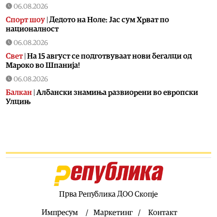
06.08.2026
Спорт шоу
|
Дедото на Ноле: Јас сум Хрват по
националност
06.08.2026
Свет
|
На 15 август се подготвуваат нови бегалци од
Мароко во Шпанија!
06.08.2026
Балкан
|
Албански знамиња развиорени во европски
Улцињ
06.08.2026
Балкан
|
Зеленски в сабота во официјална посета на
Србија, ќе се сретне со Вучиќ
06.08.2026
Македонија
|
Помалку првачиња, помалку иднина:
Демографската криза веќе стигна до училишните
клупи
Прва Република ДОО Скопје
06.08.2026
Балкан
|
Први случаи на западнонилска треска во
Импресум
Маркетинг
Контакт