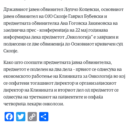
Државниот јавен обвинител Љупчо Коцевски, основниот
јавен обвинител на ОЈО Скопје Гаврил Бубевски и
предметната обвинителка Ана Гоговска Јакимовска на
заедничка прес – конференција на 22 мај годинава
информираа дека предметот „Онкологија“ е завршен и
поднесени се две обвиненија до Основниот кривичен суд
Скопје.
Како што соопшти предметната јавна обвинителка,
предметот е поделен на два дела – првиот се однесува на
економското работење на Клиниката за Онкологија во кој
се опфатени тогашниот директор и организацискиот
директор на Клиниката и вториот дел од предметот се
однесува на третманот на пациентите и опфаќа
четворица лекари онколози.
Facebook
Twitter
Copy
Share
Link