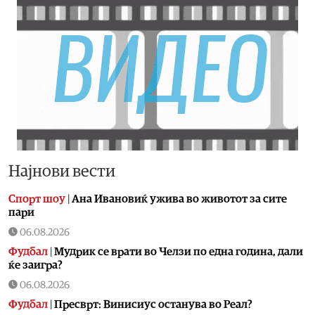
Најнови вести
Спорт шоу
|
Aна Ивановиќ ужива во животот за сите
пари
06.08.2026
Фудбал
|
Мудрик се врати во Челзи по една година, дали
ќе заигра?
06.08.2026
Фудбал
|
Пресврт: Винисиус останува во Реал?