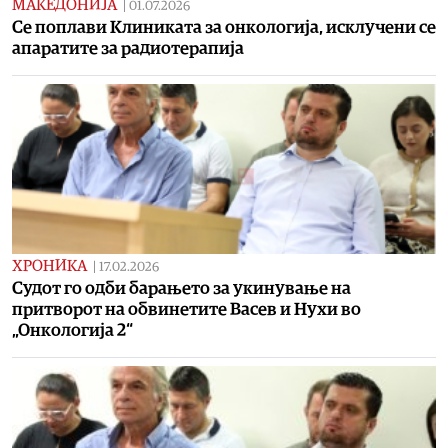
МАКЕДОНИЈА
|
01.07.2026
Се поплави Клиниката за онкологија, исклучени се
апаратите за радиотерапија
ХРОНИКА
|
17.02.2026
Судот го одби барањето за укинување на
притворот на обвинетите Васев и Нухи во
„Онкологија 2“