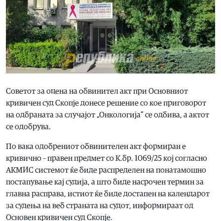
Советот за оцена на обвинител акт при Основниот
кривичен суд Скопје донесе решение со кое приговорот
на одбраната за случајот „Онкологија” се одбива, а актот
се одобрува.
По вака одобрениот обвинителен акт формиран е
кривично – правен предмет со К.бр. 1069/25 кој согласно
АКМИС системот ќе биде распределен на понатамошно
постапување кај судија, а што биде насрочен термин за
главна расправа, истиот ќе биде достапен на календарот
за судења на веб страната на судот, информираат од
Основен кривичен суд Скопје.