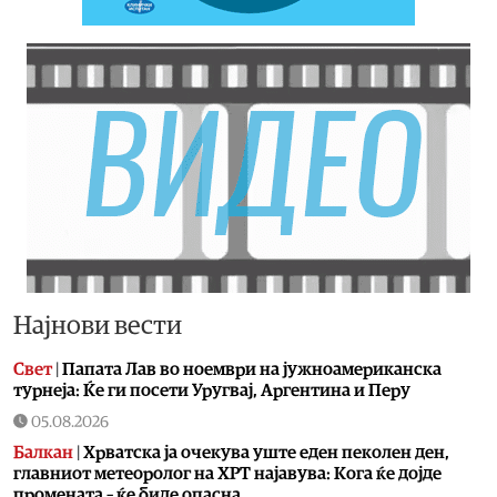
Најнови вести
Свет
|
Папата Лав во ноември на јужноамериканска
турнеја: Ќе ги посети Уругвај, Аргентина и Перу
05.08.2026
Балкан
|
Хрватска ја очекува уште еден пеколен ден,
главниот метеоролог на ХРТ најавува: Кога ќе дојде
промената – ќе биде опасна