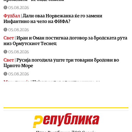
05.08.2026
Фудбал
|
Дали оваа Норвежанка ќе го замени
Инфантино на чело на ФИФА?
05.08.2026
Свет
|
Иран и Оман постигнаа договор за бродската рута
низ Ормутскиот Теснец
05.08.2026
Свет
|
Русија погодила уште три товарни бродови во
Црното Море
05.08.2026
Македонија
|
Најголем дел од пациентите сo
западнонилска треска се од скопскиот регион и Велес
05.08.2026
Хроника
|
Ангелов: Спречена катастрофа во Виничко,
запалена трева при сечење со брусилица
05.08.2026
Балкан
|
Нуклеарката Кршко во Словенија го намалува
производството за 20% поради нискиот водостој на