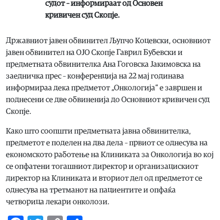
судот – информираат од Основен
кривичен суд Скопје.
Државниот јавен обвинител Љупчо Коцевски, основниот
јавен обвинител на ОЈО Скопје Гаврил Бубевски и
предметната обвинителка Ана Гоговска Јакимовска на
заедничка прес – конференција на 22 мај годинава
информираа дека предметот „Онкологија“ е завршен и
поднесени се две обвиненија до Основниот кривичен суд
Скопје.
Како што соопшти предметната јавна обвинителка,
предметот е поделен на два дела – првиот се однесува на
економското работење на Клиниката за Онкологија во кој
се опфатени тогашниот директор и организацискиот
директор на Клиниката и вториот дел од предметот се
однесува на третманот на пациентите и опфаќа
четворица лекари онколози.