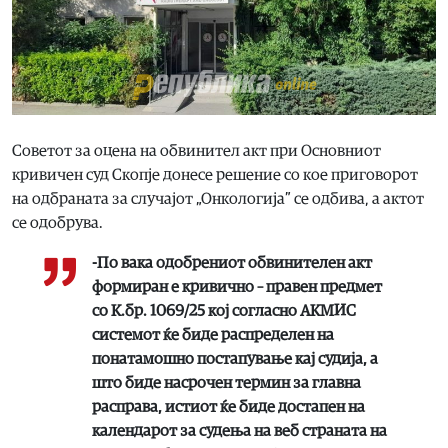
Советот за оцена на обвинител акт при Основниот
кривичен суд Скопје донесе решение со кое приговорот
на одбраната за случајот „Онкологија” се одбива, а актот
се одобрува.
-По вака одобрениот обвинителен акт
формиран е кривично – правен предмет
со К.бр. 1069/25 кој согласно АКМИС
системот ќе биде распределен на
понатамошно постапување кај судија, а
што биде насрочен термин за главна
расправа, истиот ќе биде достапен на
календарот за судења на веб страната на