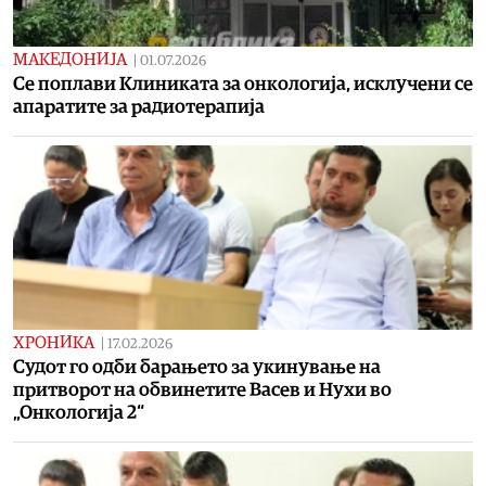
МАКЕДОНИЈА
|
01.07.2026
Се поплави Клиниката за онкологија, исклучени се
апаратите за радиотерапија
ХРОНИКА
|
17.02.2026
Судот го одби барањето за укинување на
притворот на обвинетите Васев и Нухи во
„Онкологија 2“