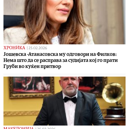
ХРОНИКА
|
25.02.2026
Јошевска -Атанасовска му одговори на Филков:
Нема што да се расправа за судијата кој го прати
Груби во куќен притвор