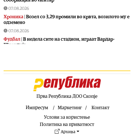
сообраќајка во Центар
07.08.2026
Хроника
|
Возел со 3,29 промили во крвта, возилото му е
одземено
07.08.2026
Фудбал
|
В недела сите на стадион, играат Вардар-
Шкендија
07.08.2026
Фудбал
|
Винисиус остана во Реал
07.08.2026
Фудбал
|
Голманот кој беше хит на СП конечно потпиша
за голем клуб
07.08.2026
Прва Република ДОО Скопје
Сервиси
|
ЦУК: До 7.30 часот регистрирани 23 пожари,
еден е активен
Импресум
Маркетинг
Контакт
07.08.2026
Услови за користење
Македонија
|
Народниот правобранител оформи
Политика на приватност
предмет за загадувањето на водата во Гостивар
Архива