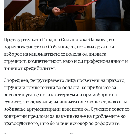
Претседателката Гордана Сиљановска-Давкова, во
образложението во Собранието, истакна дека при
изборот на кандидатките се водела од нивната
стручност, компетентност, како и од професионалниот и
личниот кредибилитет.
Според неа, регрутирањето лица посветени на правото,
стручни и компетентни во областа, ќе придонесе за
воспоставување исти критериуми и при изборот на
судиите, зголемување на нивната одговорност, како и за
добивање аргументирани извештаи од Судскиот совет со
конкретни предлози за надминување на проблемите во
правосудството, што ќе значи исчекор во реформите.