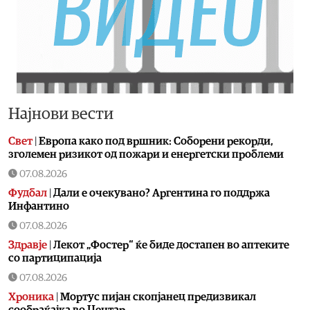
Најнови вести
Свет
|
Европа како под вршник: Соборени рекорди,
зголемен ризикот од пожари и енергетски проблеми
07.08.2026
Фудбал
|
Дали е очекувано? Аргентина го поддржа
Инфантино
07.08.2026
Здравје
|
Лекот „Фостер“ ќе биде достапен во аптеките
со партиципација
07.08.2026
Хроника
|
Мортус пијан скопјанец предизвикал