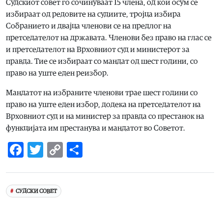
Судскиот совет го сочинуваат 15 члена, од кои осум се
избираат од редовите на судиите, тројца избира
Собранието и двајца членови се на предлог на
претседателот на државата. Членови без право на глас се
и претседателот на Врховниот суд и министерот за
правда. Тие се избираат со мандат од шест години, со
право на уште еден реизбор.
Мандатот на избраните членови трае шест години со
право на уште еден избор, додека на претседателот на
Врховниот суд и на министер за правда со престанок на
функцијата им престанува и мандатот во Советот.
Facebook
Twitter
Copy
Share
Link
СУДСКИ СОВЕТ