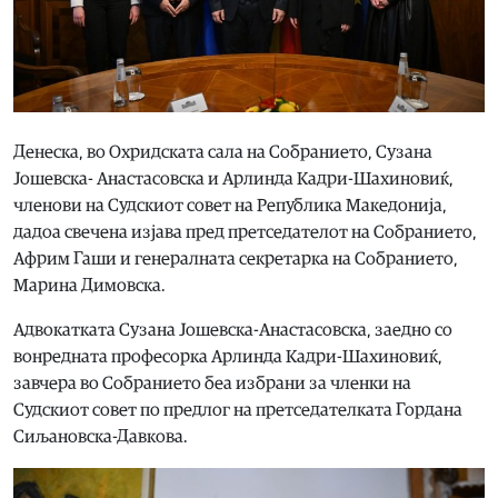
Денеска, во Охридската сала на Собранието, Сузана
Јошевска- Анастасовска и Арлинда Кадри-Шахиновиќ,
членови на Судскиот совет на Република Македонија,
дадoa свечена изјава пред претседателот на Собранието,
Африм Гаши и генералната секретарка на Собранието,
Марина Димовска.
Адвокатката Сузана Јошевска-Анастасовска, заедно со
вонредната професорка Арлинда Кадри-Шахиновиќ,
завчера во Собранието беа избрани за членки на
Судскиот совет по предлог на претседателката Гордана
Сиљановска-Давкова.