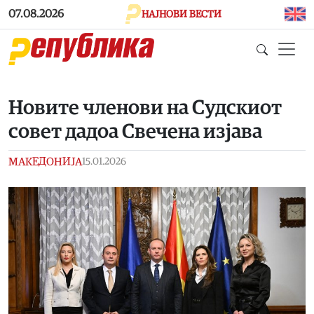
Skip to main content
07.08.2026
НАЈНОВИ ВЕСТИ
Новите членови на Судскиот
совет дадоа Свечена изјава
МАКЕДОНИЈА
15.01.2026