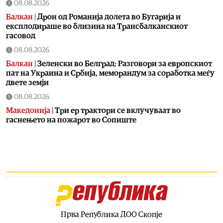
08.08.2026
Балкан
|
Дрон од Романија долета во Бугарија и
експлодираше во близина на Трансбалканскиот
гасовод
08.08.2026
Балкан
|
Зеленски во Белград: Разговори за европскиот
пат на Украина и Србија, меморандум за соработка меѓу
двете земји
08.08.2026
Македонија
|
Три ер трактори се вклучуваат во
гаснењето на пожарот во Сопиште
08.08.2026
Македонија
|
Мицкоски: Карпалак е наша заедничка
рана, но и наша обврска да паметиме
08.08.2026
Култура
|
Летно освежување со мистерии што ја
заледуваат крвта
08.08.2026
Прва Република ДОО Скопје
Македонија
|
Ристовски: Карпалак е аманет –