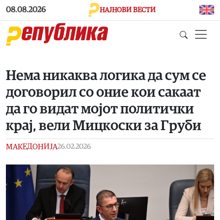
Skip to main content
08.08.2026
НАЈНОВИ ВЕСТИ
Нема никаква логика да сум се
договорил со оние кои сакаат
да го видат мојот политички
крај, вели Мицкоски за Груби
МАКЕДОНИЈА
26.02.2026