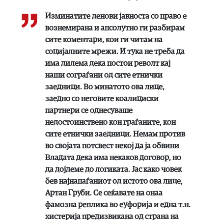
Изминатите денови јавноста со право е
вознемирана и апсолутно ги разбирам
сите коментари, кои ги читам на
социјалните мрежи. И тука не треба да
има дилема дека постои револт кај
наши сограѓани од сите етнички
заедници. Во минатото ова лице,
заедно со неговите коалициски
партнери се однесуваше
недостоинствено кон граѓаните, кон
сите етнички заедници. Немам против
во својата потсвест некој да ја обвини
Владата дека има некаков договор, но
да дојдеме до логиката. Јас како човек
бев најнапаѓаниот од истото ова лице,
Артан Груби. Се сеќавате на онаа
фамозна реплика во еуфорија и една т.н.
хистерија предизвикана од страна на