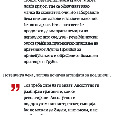
своето. Сега велат доаѓа крајот. И кога
доаѓа крајот, тие се обидуваат како
мачка да скокнат на очи. Но заборавиле
дека ние сме лавови и ваквите како нив
ќе одговараат. И таа потсвест ќе
продолжи да им прави немир и во
периодот што следува – рече Мицкоски
одговарајќи на пратеничко прашање на
пратеникот Љупчо Пренџов за
приведувањето и одредениот домашен
притвор на Груби.
Потенцира дека „допрва почнува агонијата за поединци“.
Тоа треба сите да го знаат. Апсолутно ги
разбирам граѓаните, кои се
револтирани. Апсолутно ги
поддржувам нивниот револт, емоција.
Јас не можам да бидам, и не смеам, и не