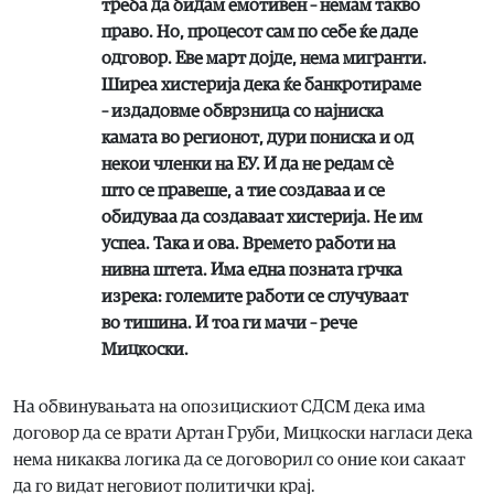
треба да бидам емотивен – немам такво
право. Но, процесот сам по себе ќе даде
одговор. Еве март дојде, нема мигранти.
Ширеа хистерија дека ќе банкротираме
– издадовме обврзница со најниска
камата во регионот, дури пониска и од
некои членки на ЕУ. И да не редам сè
што се правеше, а тие создаваа и се
обидуваа да создаваат хистерија. Не им
успеа. Така и ова. Времето работи на
нивна штета. Има една позната грчка
изрека: големите работи се случуваат
во тишина. И тоа ги мачи – рече
Мицкоски.
На обвинувањата на опозицискиот СДСМ дека има
договор да се врати Артан Груби, Мицкоски нагласи дека
нема никаква логика да се договорил со оние кои сакаат
да го видат неговиот политички крај.