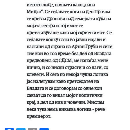
истото лице, позната како „папа
Мицко“. Се сеќавате кога на ден Прочка
се креваа дронови над семејната куќа на
мојата сестра и тој имот се
претставуваше како мој скриен имот. Се
сеќавате колку пати во јавни изјави и
настапи од страна на Артан Груби и сите
тие кои во тоа време беа дел од Владата
предводена од СДСМ, ме напаѓаа мене
лично, и со ниски страсти и со лаги, со
клевети. И сега по некоја чудна логика
јас излегувам како претседател на
Владата и се договорам со овие кои
сакаат да го видат мојот политички
крај, а дел од нив и човечки. Мислам
дека тука нема никаква логика – рече
премиерот.