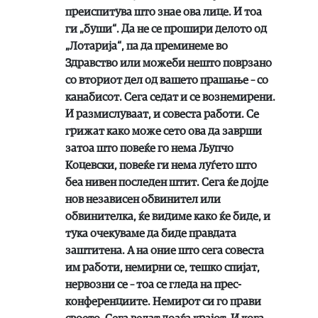
преиспитува што знае ова лице. И тоа
ги „буши“. Да не се прошири делото од
„Лотарија“, па да преминеме во
Здравство или можеби нешто поврзано
со вториот дел од вашето прашање – со
канабисот. Сега седат и се вознемирени.
И размислуваат, и совеста работи. Се
грижат како може сето ова да заврши
затоа што повеќе го нема Љупчо
Коцевски, повеќе ги нема луѓето што
беа нивен последен штит. Сега ќе дојде
нов независен обвинител или
обвинителка, ќе видиме како ќе биде, и
тука очекуваме да биде правдата
заштитена. А на оние што сега совеста
им работи, немирни се, тешко спијат,
нервозни се – тоа се гледа на прес-
конференциите. Немирот си го прави