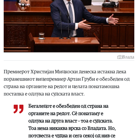
Влада
Премиерот Христијан Мицкоски денеска истакна дека
поранешниот вицепремиер Артан Груби е обезбеден од
страна на органите на редот и целата понатамошна
постапка е одлука на судската власт.
Бегалецот е обезбеден од страна на
органите на редот. Сè понатаму е
одлука на друга власт – тоа е судската.
Тоа нема никаква врска со Владата. Но,
потсвеста е чудна и сега секој од нив се