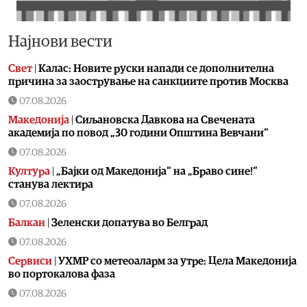
Најнови вести
Свет
|
Калас: Новите руски напади се дополнителна
причина за заострување на санкциите против Москва
07.08.2026
Македонија
|
Сиљановска Давкова на Свечената
академија по повод „30 години Општина Вевчани“
07.08.2026
Култура
|
„Бајки од Македонија“ на „Браво сине!“
станува лектира
07.08.2026
Балкан
|
Зеленски допатува во Белград
07.08.2026
Сервиси
|
УХМР со метеоаларм за утре: Цела Македонија
во портокалова фаза
07.08.2026