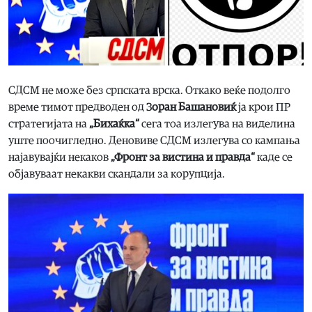
СДСМ не може без српската врска. Откако веќе подолго
време тимот предводен од З
оран Башановиќ
ја крои ПР
стратегијата на
„Бихаќка“
сега тоа излегува на виделина
уште поочигледно. Деновиве СДСМ излегува со кампања
најавувајќи некаков
„Фронт за вистина и правда“
каде се
објавуваат некакви скандали за корупција.