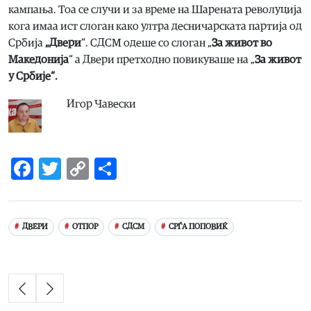
кампања. Тоа се случи и за време на Шарената револуција
кога имаа ист слоган како ултра десничарската партија од
Србија
„Двери
“. СДСМ одеше со слоган „
За живот во
Македонија
“ а Двери претходно повикуваше на „
За живот
у Србије“.
Игор Чавески
Facebook
Twitter
Copy
Share
Link
ДВЕРИ
ОТПОР
СДСМ
СРЃА ПОПОВИЌ