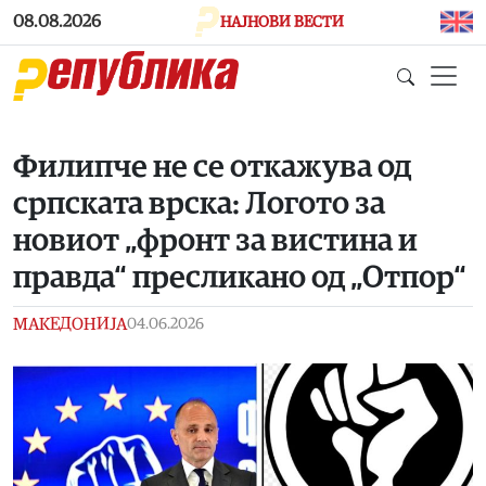
Skip to main content
08.08.2026
НАЈНОВИ ВЕСТИ
Филипче не се откажува од
српската врска: Логото за
новиот „фронт за вистина и
правда“ пресликано од „Отпор“
МАКЕДОНИЈА
04.06.2026