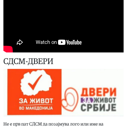
СДСМ-ДВЕРИ
Не е прв пат СДСМ да позајмува лого или име на