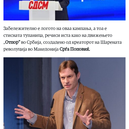
Забележително е логото на оваа кампања, а тоа е
стисната тупаница, речиси иста како на движењето
„
Отпор“
во Србија, создадено од креаторот на Шарената
револуција во Македонија
Срѓа Поповиќ.