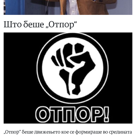
Што беше „Отпор“
„Отпор“ беше движењето кое се формираше во средината