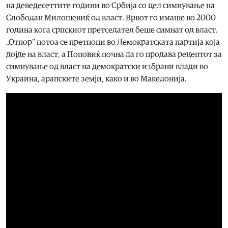
на деведесеттите години во Србија со цел симнување на
Слободан Милошевиќ од власт. Врвот го имаше во 2000
година кога српскиот претседател беше симнат од власт.
„Отпор“ потоа се претпопи во Демократската партија која
дојде на власт, а Поповиќ почна да го продава рецептот за
симнување од власт на демократски избрани влади во
Украина, арапските земји, како и во Македонија.