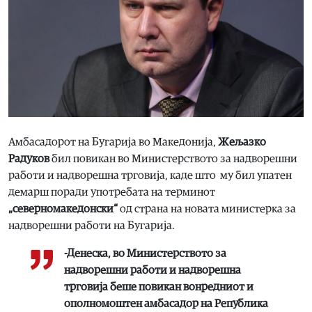
Амбасадорот на Бугарија во Македонија,
Жељазко
Радуков
бил повикан во Министерството за надворешни
работи и надворешна трговија, каде што му бил упатен
демарш поради употребата на терминот
„северномакедонски“
од страна на новата министерка за
надворешни работи на Бугарија.
-Денеска, во Министерството за
надворешни работи и надворешна
трговија беше повикан вонредниот и
ополномоштен амбасадор на Република