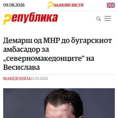
Skip to main content
09.08.2026
НАЈНОВИ ВЕСТИ
Демарш од МНР до бугарскиот
амбасадор за
„северномакедонците“ на
Весислава
МАКЕДОНИЈА
13.05.2026