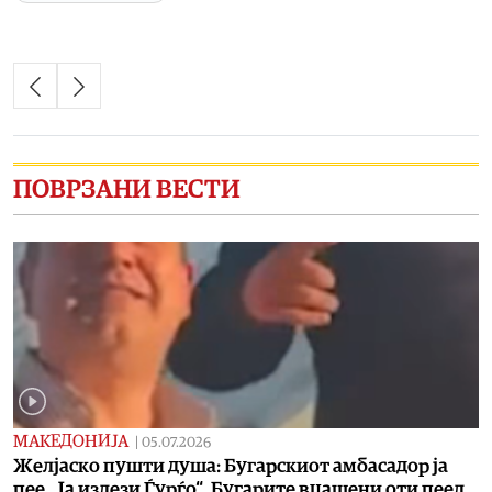
ПОВРЗАНИ ВЕСТИ
МАКЕДОНИЈА
|
05.07.2026
Желјаско пушти душа: Бугарскиот амбасадор ја
пее „Ја излези Ѓурѓо“, Бугарите вџашени оти пеел