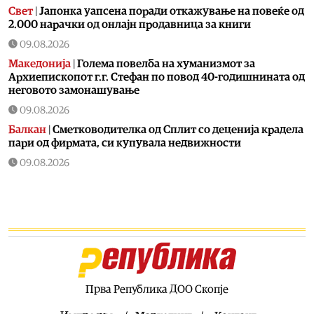
Свет
|
Јапонка уапсена поради откажување на повеќе од
2.000 нарачки од онлајн продавница за книги
09.08.2026
Македонија
|
Голема повелба на хуманизмот за
Архиепископот г.г. Стефан по повод 40-годишнината од
неговото замонашување
09.08.2026
Балкан
|
Сметководителка од Сплит со деценија крадела
пари од фирмата, си купувала недвижности
09.08.2026
Балкан
|
Црна Гора и Исланд во пакет би можеле да се
приклучат кон ЕУ
09.08.2026
Свет
|
Данска воведува усна одбрана на писмените
задачи поради злоупотреба на вештачката
интелигенција
09.08.2026
Прва Република ДОО Скопје
Хроника
|
Полицајци и спасувачи трагаат по 71 годишен