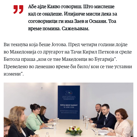
Абе ајде Какво говориш. Што мислеше
кад се онадеше. Илијанче мисли дека за
соговорници ги има Заев и Османи. Тоа
време помина. Сажељавам.
Ви текнува која беше Јотова. Пред четири години дојде
во Македонија со другарот на Тачи Кирил Петков и среде
Битола праша „кои се тие Македонци во Бугарија“.
Преведено во денешно време би било/ кои се тие уставни
измени“.