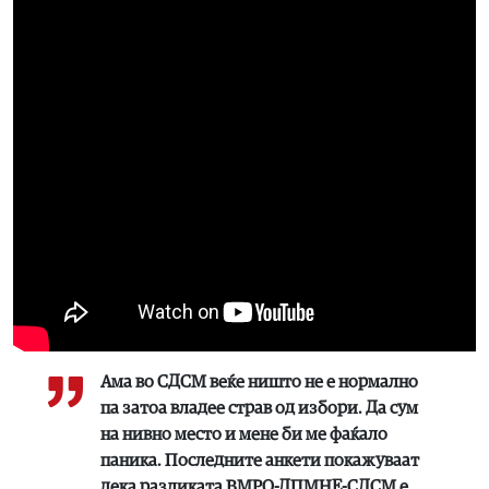
Ама во СДСМ веќе ништо не е нормално
па затоа владее страв од избори. Да сум
на нивно место и мене би ме фаќало
паника. Последните анкети покажуваат
дека разликата ВМРО-ДПМНЕ-СДСМ е