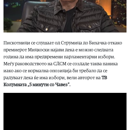
Пискотници се слушаат од Струмица до Бихачка откако
премиерот Мицкоски најави дека е можно следната
година да има предвремени парламентарни избори.
Меѓу раководството на СДСМ се создаде таква паника
иако ако се нормална опозиција би требало да се
радуваат дека ќе има избори, вели авторот на
ТВ
Колумната „5 минути со Чавез“.