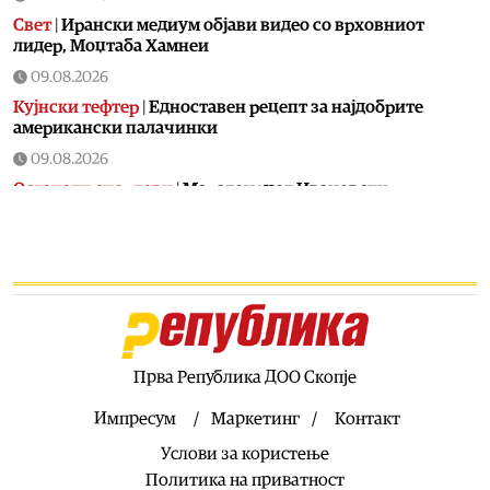
Свет
|
Ирански медиум објави видео со врховниот
лидер, Моџтаба Хамнеи
09.08.2026
Кујнски тефтер
|
Едноставен рецепт за најдобрите
американски палачинки
09.08.2026
Останати спортови
|
Маратонецот Ивановски
единствен македонски атлетичар на ЕП во Бирмингем
09.08.2026
Ракомет
|
Македонските ракометни кадети деветти во
Европа
09.08.2026
Македонија
|
Седум бебиња родени за два дена во
болницата во Кочани
Прва Република ДОО Скопје
09.08.2026
Импресум
Маркетинг
Контакт
Економија
|
Приходите на Агенцијата за управување со
Услови за користење
одземен имот пораснале за речиси 90 отсто во споредба
со лани
Политика на приватност