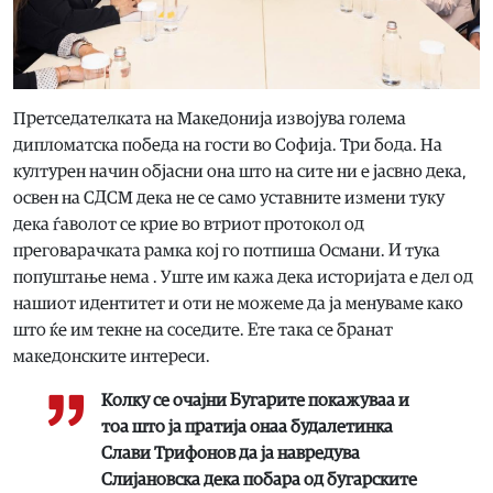
Претседателката на Македонија извојува голема
дипломатска победа на гости во Софија. Три бода. На
културен начин објасни она што на сите ни е јасвно дека,
освен на СДСМ дека не се само уставните измени туку
дека ѓаволот се крие во втриот протокол од
преговарачката рамка кој го потпиша Османи. И тука
попуштање нема . Уште им кажа дека историјата е дел од
нашиот идентитет и оти не можеме да ја менуваме како
што ќе им текне на соседите. Ете така се бранат
македонските интереси.
Колку се очајни Бугарите покажуваа и
тоа што ја пратија онаа будалетинка
Слави Трифонов да ја навредува
Слијановска дека побара од бугарските