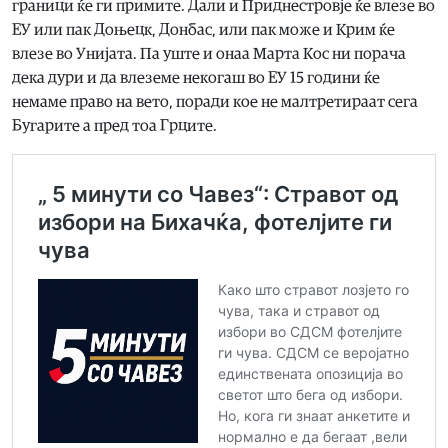
граници ќе ги примите. Дали и Приднестровје ќе влезе во
ЕУ или пак Доњецк, Донбас, или пак може и Крим ќе
влезе во Унијата. Па уште и онаа Марта Кос ни порача
дека дури и да влеземе некогаш во ЕУ 15 години ќе
немаме право на вето, поради кое не малтретираат сега
Бугарите а пред тоа Грците.