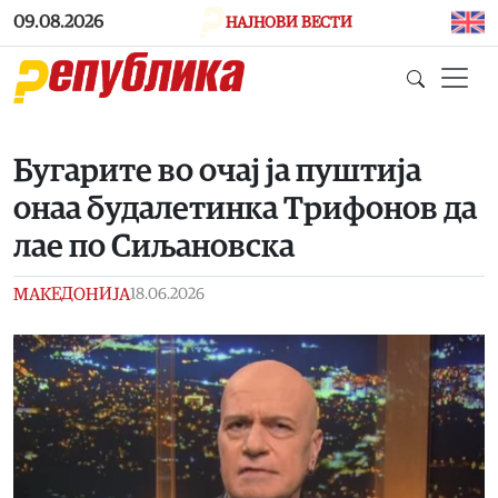
Skip to main content
09.08.2026
НАЈНОВИ ВЕСТИ
Бугарите во очај ја пуштија
онаа будалетинка Трифонов да
лае по Сиљановска
МАКЕДОНИЈА
18.06.2026