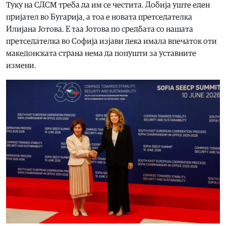
Туку на СДСМ треба да им се честита. Добија уште еден
пријател во Бугарија, а тоа е новата претседателка
Илијана Јотова. Е таа Јотова по средбата со нашата
претседателка во Софија изјави дека имала впечаток оти
македонската страна нема да попушти за уставните
измени.