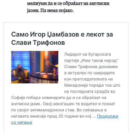
медиуми да и се обраќаат на англиски
јазик. Па нема појако.