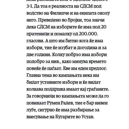
3-1. Да тоа е реалноста на СДСМ под
водство на Филипче и на екипата околу
него. Преведено во бројки, тоа значи
дека СДСМ на изборите ќе има под 20
пратеници и помалку од 200.000.
гласови. А што им битно кога ќе има
избори, тие ќе изубат и догодина и за
две години. Колку побрзо има избори
подобро за нив., како минува времето
повеќе ќе паѓаат. Еве им еден предлог.
Главна тема во кампањата нека им
бидат уставните избори и ќе видат
колкава поддршка имаат кај граѓаните.
За говорници во кампањата може да го
повикаат Румен Радев, тие е бар нивен
луѓе, сигурно ќе има разбирање за
внесување на Бугарите во Устав.