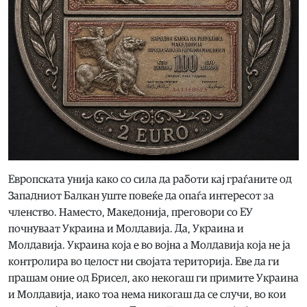
Европската унија како со сила да работи кај граѓаните од
Западниот Балкан уште повеќе да опаѓа интересот за
членство. Наместо, Македонија, преговори со ЕУ
почнуваат Украина и Молдавија. Да, Украина и
Молдавија. Украина која е во војна а Молдавија која не ја
контролира во целост ни својата територија. Еве да ги
прашам оние од Брисел, ако некогаш ги примите Украина
и Молдавија, иако тоа нема никогаш да се случи, во кои