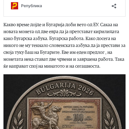
Какво време дојде и Бугарија доби вето од ЕУ. Сакаа на
новата монета од две евра да ја претстават кирилицата
како бугарска азбука. Бугарска работа. Како досега на
никого не му текнало словенската азбука да ја престави за
своја туку баш на Бугарите. Еве им еден предлог , на
монетата нека стават две чрвени и завршена работа. Така
ќе направат спој на минатото и на сегашноста.