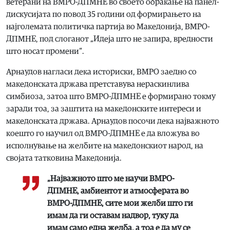
ветерани на ВМРО-ДПМНЕ во своето обраќање на панел-
дискусијата по повод 35 години од формирањето на
најголемата политичка партија во Македонија, ВМРО-
ДПМНЕ, под слоганот „Идеја што не запира, вредности
што носат промени“.
Арнаудов нагласи дека историски, ВМРО заедно со
македонската држава претставува нераскинлива
симбиоза, затоа што ВМРО-ДПМНЕ е формирано токму
заради тоа, за заштита на македонските интереси и
македонската држава. Арнаудов посочи дека најважното
коешто го научил од ВМРО-ДПМНЕ е да вложува во
исполнување на желбите на македонскиот народ, на
својата татковина Македонија.
„Најважното што ме научи ВМРО-
ДПМНЕ, амбиентот и атмосферата во
ВМРО-ДПМНЕ, сите мои желби што ги
имам да ги оставам надвор, туку да
имам само една желба, а тоа е да му се