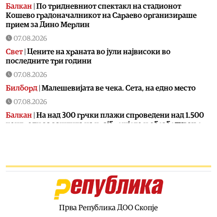
Балкан
|
По тридневниот спектакл на стадионот
Кошево градоначалникот на Сараево организираше
прием за Дино Мерлин
07.08.2026
Свет
|
Цените на храната во јули највисоки во
последните три години
07.08.2026
Билборд
|
Малешевијата ве чека. Сета, на едно место
07.08.2026
Балкан
|
На над 300 грчки плажи спроведени над 1.500
контроли за заштита на крајбрежјето и обезбедување
слободен пристап за граѓаните
07.08.2026
Свет
|
Калас: Новите руски напади се дополнителна
причина за заострување на санкциите против Москва
07.08.2026
Македонија
|
Во клучен период за Артан Груби,
неговиот адвокат одмара
Прва Република ДОО Скопје