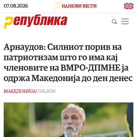
Skip to main content
07.08.2026
НАЈНОВИ ВЕСТИ
Арнаудов: Силниот порив на
патриотизам што го има кај
членовите на ВМРО-ДПМНЕ ја
одржа Македонија до ден денес
МАКЕДОНИЈА
17.06.2025