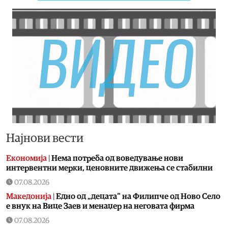
Најнови вести
Економија
|
Нема потреба од воведување нови
интервентни мерки, ценовните движења се стабилни
07.08.2026
Македонија
|
Едно од „децата“ на Филипче од Ново Село
е внук на Вице Заев и менаџер на неговата фирма
07.08.2026