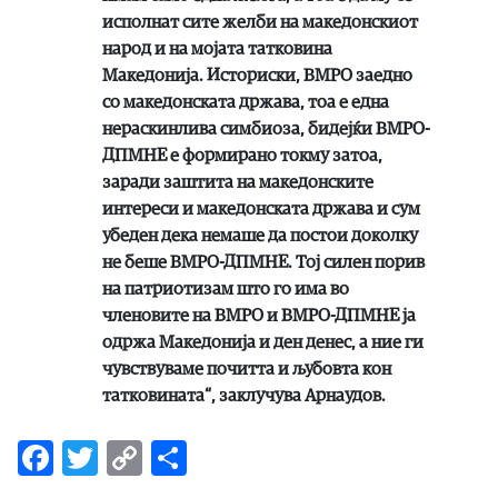
исполнат сите желби на македонскиот
народ и на мојата татковина
Македонија. Историски, ВМРО заедно
со македонската држава, тоа е една
нераскинлива симбиоза, бидејќи ВМРО-
ДПМНЕ е формирано токму затоа,
заради заштита на македонските
интереси и македонската држава и сум
убеден дека немаше да постои доколку
не беше ВМРО-ДПМНЕ. Тој силен порив
на патриотизам што го има во
членовите на ВМРО и ВМРО-ДПМНЕ ја
одржа Македонија и ден денес, а ние ги
чувствуваме почитта и љубовта кон
татковината“, заклучува Арнаудов.
Facebook
Twitter
Copy
Share
Link