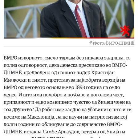
Фото: ВМРО-ДПМНЕ
ВМРО изворното, смело тврдам без никаква задршка, со
полна одговорност, дека денеска пресликано во ВМРО-
ДПМНЕ, предводено од нашиот лидер Христијан
Мицкоски и тимот, претставува најдобрата верзија на
ВМРО од неговото основање во 1893 година па се до
денес. И што има подобро и поубаво и поголема чест,
припадност и едно возвишено чувство да бидеш член на
тоа друштво? Да работиме заедно на убавините што и ги
носиме на Македонија, да не научи на патриотизам кој
долги години го обликуваше до совршенство ВМРО-
ДПМНЕ, истакна Ламбе Арнаудов, ветеран од Унија на