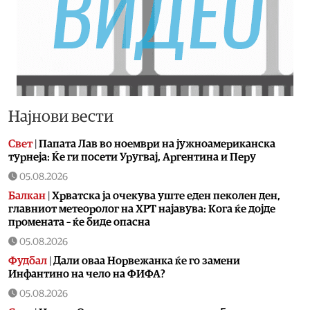
Најнови вести
Свет
|
Папата Лав во ноември на јужноамериканска
турнеја: Ќе ги посети Уругвај, Аргентина и Перу
05.08.2026
Балкан
|
Хрватска ја очекува уште еден пеколен ден,
главниот метеоролог на ХРТ најавува: Кога ќе дојде
промената – ќе биде опасна
05.08.2026
Фудбал
|
Дали оваа Норвежанка ќе го замени
Инфантино на чело на ФИФА?
05.08.2026