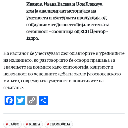
Иванов, Ивана Васева и Џон Блеквуд,
кои ја анализираат историјата на
уметноста и културната продукција од
социјализмот до постсоцијалистичката
сегашност – соопштија од КСП Центар –
Јадро.
На настанот ќе учествуваат дел од авторите и уредниците
на изданието, во разговор што ќе отвори прашања за
значењето на поимите како хонтологија, квирност и
неврзаност во денешните дебати околу југословенското
минато, современата уметност и политиките на
сеќавање.
Facebook
Twitter
Copy
Share
Link
ЈАДРО
КНИГА
ПРОМОЦИЈА