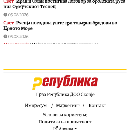
Свет
|
Иран и Оман постигнаа договор за бродската рута
низ Ормутскиот Теснец
05.08.2026
Свет
|
Русија погодила уште три товарни бродови во
Црното Море
05.08.2026
Македонија
|
Најголем дел од пациентите сo
западнонилска треска се од скопскиот регион и Велес
05.08.2026
Хроника
|
Ангелов: Спречена катастрофа во Виничко,
запалена трева при сечење со брусилица
05.08.2026
Балкан
|
Нуклеарката Кршко во Словенија го намалува
производството за 20% поради нискиот водостој на
Прва Република ДОО Скопје
Сава
Импресум
Маркетинг
Контакт
05.08.2026
Услови за користење
Македонија
|
Клековски: Приоритет се нови
вработувања и проширување на Позитивната листа со
Политика на приватност
лекови
Архива