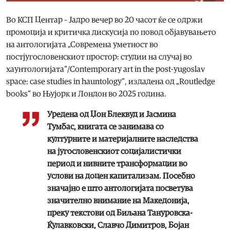
Во КСП Центар – Јадро вечер во 20 часот ќе се одржи
промоција и критичка дискусија по повод објавувањето
на антологијата „Современа уметност во
постјугословенскиот простор: студии на случај во
хаунтологијата“/Contemporary art in the post-yugoslav
space: case studies in hauntology“, издадена од „Routledge
books“ во Њујорк и Лондон во 2025 година.
Уредена од Џон Блеквуд и Јасмина
Тумбас, книгата се занимава со
културните и материјалните наследства
на југословенскиот социјалистички
период и нивните трансформации во
услови на доцен капитализам. Посебно
значајно е што антологијата посветува
значително внимание на Македонија,
преку текстови од Биљана Тануровска-
Ќулавковски, Славчо Димитров, Бојан