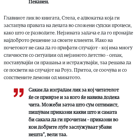
Пеканен.
Главниот лик во книгата, Стела, е адвокатка која ги
застапува правата на децата во сложени судски процеси,
како што се разводите. Нејзината задача е да го пронајде
најдоброто решение за своите клиенти. Иако на
почетокот не сака да го прифати случајот – кој има многу
сличности со ситуации од нејзиното детство – сепак,
поставувајќи си прашања и истражувајќи, таа решава да
се посвети на случајот на Роуз. Притоа, се соочува и со
сопствените демони од минатото.
Сакам да изградам лик за кој читателот
ќе се приврзе и за кого ќе навива додека
чита. Можеби затоа што сум оптимист,
пишувам приказни какви што и самата
би сакала да ги прочитам – приказни во
кои добрите луѓе заслужуваат убави
нешта“, вели таа.