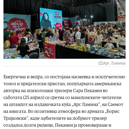
Арс Ламина
Енергична и ведра, со постојана насмевка и исклучително
топол и пријателски пристап, популарната американска
авторка на психолошки трилери Сара Пеканен во
саботата (25 април) се сретна со македонските читатели
на штандот на издавачката куќа „Арс Ламина“, на Саемот
на книгата. Во позитивна атмосфера во арената „Борис
Трајковски“, каде љубителите на добриот трилер
создадоа долги редици, Пеканен ја промовираше и