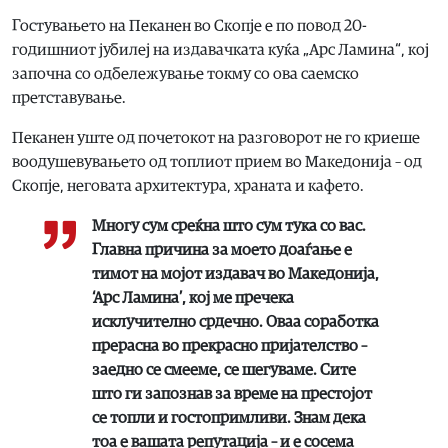
Гостувањето на Пеканен во Скопје е по повод 20-
годишниот јубилеј на издавачката куќа „Арс Ламина“, кој
започна со одбележување токму со ова саемско
претставување.
Пеканен уште од почетокот на разговорот не го криеше
воодушевувањето од топлиот прием во Македонија – од
Скопје, неговата архитектура, храната и кафето.
Многу сум среќна што сум тука со вас.
Главна причина за моето доаѓање е
тимот на мојот издавач во Македонија,
‘Арс Ламина’, кој ме пречека
исклучително срдечно. Оваа соработка
прерасна во прекрасно пријателство –
заедно се смееме, се шегуваме. Сите
што ги запознав за време на престојот
се топли и гостопримливи. Знам дека
тоа е вашата репутација – и е сосема