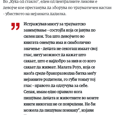
Во „Куќа од стакло“, еден од централните ликови е
девојче кое престанува да зборува по трауматичен настан
– убиството на нејзината дадилка.
Истражував многу за трауматско
занемување – состојба која се јавува по
силен шок. Тоа што девојчето во
книгата онемува има и симболично
значење – децата не секогаш имаат свој
глас, ниту можност да кажат што
сакаат, што е најдобро за нив и со кого
сакаат да живеат. Малата Роуз, која се
наоѓа среде бракоразводна битка меѓу
нејзините родители, го губи токму тој
глас – правото да одлучува за себе.
Сепак, имам едно правило кога
пишувам: децата и животните во моите
книги никогаш не се повредени. Не би
можела да пишувам поинаку“, изјави