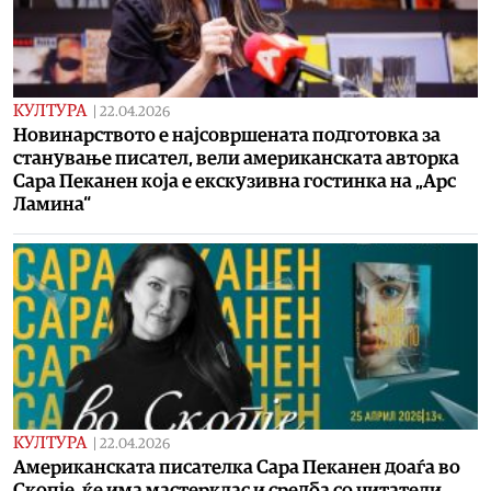
КУЛТУРА
|
22.04.2026
Новинарството е најсовршената подготовка за
станување писател, вели американската авторка
Сара Пеканен која е екскузивна гостинка на „Арс
Ламина“
КУЛТУРА
|
22.04.2026
Американската писателка Сара Пеканен доаѓа во
Скопје, ќе има мастерклас и средба со читатели