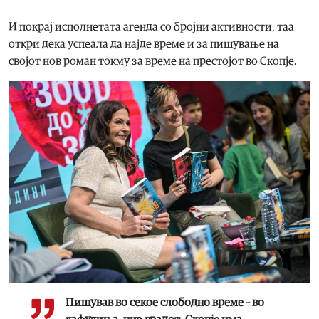
И покрај исполнетата агенда со бројни активности, таа
откри дека успеала да најде време и за пишување на
својот нов роман токму за време на престојот во Скопје.
Пишував во секое слободно време – во