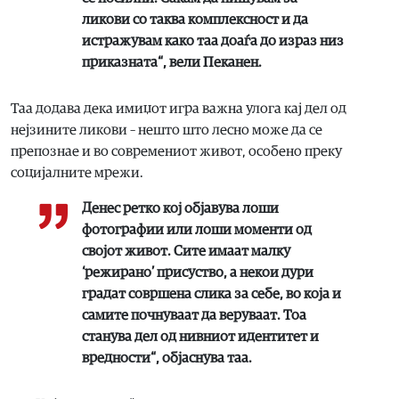
ликови со таква комплексност и да
истражувам како таа доаѓа до израз низ
приказната“, вели Пеканен.
Таа додава дека имиџот игра важна улога кај дел од
нејзините ликови – нешто што лесно може да се
препознае и во современиот живот, особено преку
социјалните мрежи.
Денес ретко кој објавува лоши
фотографии или лоши моменти од
својот живот. Сите имаат малку
‘режирано’ присуство, а некои дури
градат совршена слика за себе, во која и
самите почнуваат да веруваат. Тоа
станува дел од нивниот идентитет и
вредности“, објаснува таа.