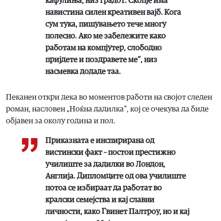
кафулиња, низ градот. Скопје има
навистина силен креативен вајб. Кога
сум тука, пишувањето тече многу
полесно. Ако ме забележите како
работам на компјутер, слободно
пријдете и поздравете ме“, низ
насмевка додаде таа.
Пеканен откри дека во моментов работи на својот следен
роман, насловен „Ноќна дадилка“, кој се очекува да биде
објавен за околу година и пол.
Приказната е инспирирана од
вистински факт – постои престижно
училиште за дадилки во Лондон,
Англија. Дипломците од ова училиште
потоа се избираат да работат во
кралски семејства и кај славни
личности, како Гвинет Палтроу, но и кај