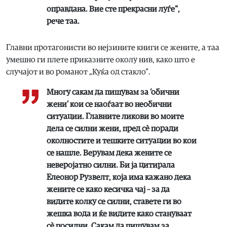
оправдана. Вие сте прекрасни луѓе“,
рече таа.
Главни протагонисти во нејзините книги се жените, а таа
умешно ги плете приказните околу нив, како што е
случајот и во романот „Куќа од стакло“.
Многу сакам да пишувам за ‘обични
жени’ кои се наоѓаат во необични
ситуации. Главните ликови во моите
дела се силни жени, пред сè поради
околностите и тешките ситуации во кои
се нашле. Верувам дека жените се
неверојатно силни. Би ја цитирала
Елеонор Рузвелт, која има кажано дека
жените се како кесичка чај – за да
видите колку се силни, ставете ги во
жешка вода и ќе видите како стануваат
сè посилни. Сакам да пишувам за