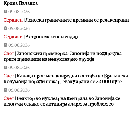
Крива Паланка
09.08.2026
Сервиси
|
Денеска граничните премини се релаксирани
09.08.2026
Сервиси
|
Астрономски календар
09.08.2026
Свет
|
Јапонската премиерка: Јапонија ги поддржува
трите принципи на ненуклеарно оружје
09.08.2026
Свет
|
Канада прогласи вонредна состојба во Британска
Колумбија поради пожар, евакуирани се 22.000 луѓе
09.08.2026
Свет
|
Реактор во нуклеарна централа во Јапонија се
исклучи откако се активира аларм за проблем со
генераторот
09.08.2026
Калеидоскоп
|
Календар на МПЦ: Пренос на моштите на
свети Климент Охридски