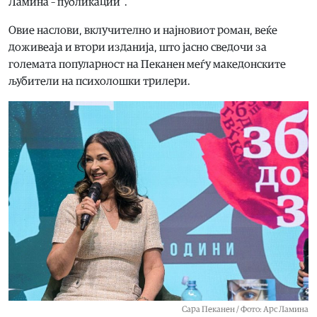
Ламина – публикации“.
Овие наслови, вклучително и најновиот роман, веќе
доживеаја и втори изданија, што јасно сведочи за
големата популарност на Пеканен меѓу македонските
љубители на психолошки трилери.
Сара Пеканен / Фото: Арс Ламина