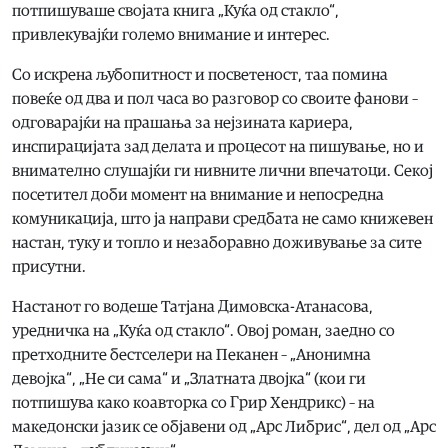
потпишуваше својата книга „Куќа од стакло“,
привлекувајќи големо внимание и интерес.
Со искрена љубопитност и посветеност, таа помина
повеќе од два и пол часа во разговор со своите фанови –
одговарајќи на прашања за нејзината кариера,
инспирацијата зад делата и процесот на пишување, но и
внимателно слушајќи ги нивните лични впечатоци. Секој
посетител доби момент на внимание и непосредна
комуникација, што ја направи средбата не само книжевен
настан, туку и топло и незаборавно доживување за сите
присутни.
Настанот го водеше Татјана Димовска-Атанасова,
уредничка на „Куќа од стакло“. Овој роман, заедно со
претходните бестселери на Пеканен – „Анонимна
девојка“, „Не си сама“ и „Златната двојка“ (кои ги
потпишува како коавторка со Грир Хендрикс) – на
македонски јазик се објавени од „Арс Либрис“, дел од „Арс