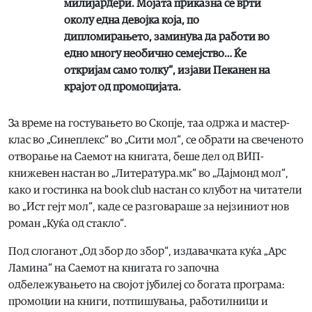
милијардери. Мојата приказна се врти
околу една девојка која, по
дипломирањето, заминува да работи во
едно многу необично семејство… Ќе
откријам само толку“, изјави Пеканен на
крајот од промоцијата.
За време на гостувањето во Скопје, таа одржа и мастер-
клас во „Синеплекс“ во „Сити мол“, се обрати на свеченото
отворање на Саемот на книгата, беше дел од ВИП-
книжевен настан во „Литература.мк“ во „Дајмонд мол“,
како и гостинка на book club настан со клубот на читатели
во „Ист гејт мол“, каде се разговараше за нејзиниот нов
роман „Куќа од стакло“.
Под слоганот „Од збор до збор“, издавачката куќа „Арс
Ламина“ на Саемот на книгата го започна
одбележувањето на својот јубилеј со богата програма:
промоции на книги, потпишувања, работилници и